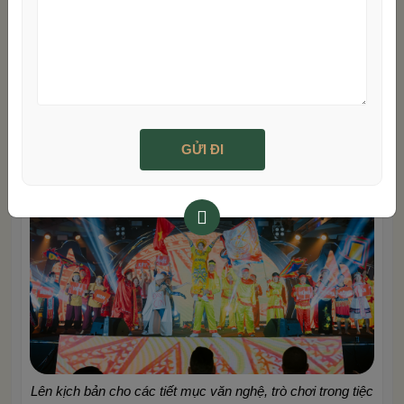
tiệc tất niên công ty.
Phần văn nghệ và trò chơi:
Danh sách các tiết mục
văn nghệ và trò chơi trong buổi tiệc tất niên công ty.
Phần kết:
MC kết thúc chương trình, cũng như thay
mặt mọi người chúc một năm mới đầy hứng khởi, đạt
nhiều thành công hơn.
Lên kịch bản cho các tiết mục văn nghệ, trò chơi trong tiệc