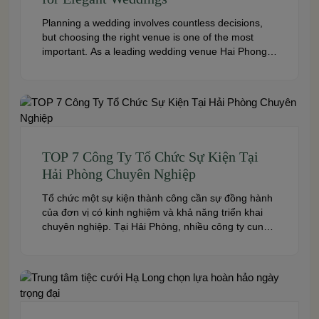
Planning a wedding involves countless decisions,
but choosing the right venue is one of the most
important. As a leading wedding venue Hai Phong,
W.Jardin combines elegant banquet halls, romantic
garden spaces, premium cuisine prepared under
the ISO 22000:2018 food safety management
system, and dedicated event support to help
couples create a seamless and memorable […]
TOP 7 Công Ty Tổ Chức Sự Kiện Tại
Hải Phòng Chuyên Nghiệp
Tổ chức một sự kiện thành công cần sự đồng hành
của đơn vị có kinh nghiệm và khả năng triển khai
chuyên nghiệp. Tại Hải Phòng, nhiều công ty cung
cấp đa dạng dịch vụ từ tiệc cưới, hội nghị, hội thảo
đến team building và sự kiện doanh nghiệp. Dưới
đây là những […]