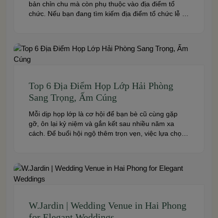
bản chỉn chu mà còn phụ thuộc vào địa điểm tổ
chức. Nếu bạn đang tìm kiếm địa điểm tổ chức lễ kỷ
niệm tại Hải Phòng có không gian đẹp, dịch vụ
chuyên nghiệp và đáp ứng nhiều quy mô sự kiện,
đừng […]
Top 6 Địa Điểm Họp Lớp Hải Phòng
Sang Trọng, Ấm Cúng
Mỗi dịp họp lớp là cơ hội để bạn bè cũ cùng gặp
gỡ, ôn lại kỷ niệm và gắn kết sau nhiều năm xa
cách. Để buổi hội ngộ thêm trọn vẹn, việc lựa chọn
địa điểm phù hợp về không gian, thực đơn và chi
phí là điều không thể bỏ qua. Dưới […]
W.Jardin | Wedding Venue in Hai Phong
for Elegant Weddings