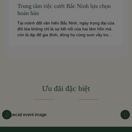
Trung tâm tiệc cưới Bắc Ninh lựa chọn
hoàn hảo
Tại mảnh đất văn hiến Bắc Ninh, ngày trọng đại của
đôi lứa không chỉ là sự kết nối của hai tâm hồn mà
còn là dịp để gia đình, dòng họ cùng sum vầy trong
niềm hạnh phúc. Để khoảnh khắc ấy thêm phần
trọn vẹn và đáng nhớ, việc lựa chọn một trung […]
Ưu đãi đặc biệt