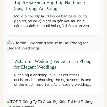
Top 6 Địa Điểm Họp Lớp Hải Phòng
Sang Trọng, Ấm Cúng
Mỗi dịp họp lớp là cơ hội để bạn bè cũ cùng
gặp gỡ, ôn lại kỷ niệm và gắn kết sau nhiều
năm xa cách. Để buổi hội ngộ thêm trọn vẹn,
việc lựa chọn địa điểm phù hợp về không gian,
thực đơn và chi phí là điều không thể bỏ qua.
Dưới […]
W.Jardin | Wedding Venue in Hai Phong
for Elegant Weddings
Planning a wedding involves countless
decisions, but choosing the right venue is one
of the most important. As a leading wedding
venue Hai Phong, W.Jardin combines elegant
banquet halls, romantic garden spaces,
premium cuisine prepared under the ISO
22000:2018 food safety management system,