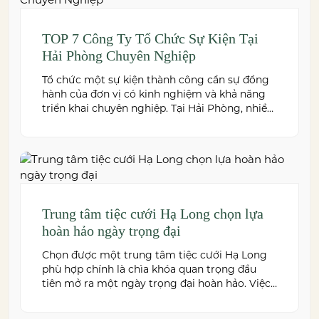
and dedicated event support to help couples
create a seamless and memorable […]
TOP 7 Công Ty Tổ Chức Sự Kiện Tại
Hải Phòng Chuyên Nghiệp
Tổ chức một sự kiện thành công cần sự đồng
hành của đơn vị có kinh nghiệm và khả năng
triển khai chuyên nghiệp. Tại Hải Phòng, nhiều
công ty cung cấp đa dạng dịch vụ từ tiệc cưới,
hội nghị, hội thảo đến team building và sự kiện
doanh nghiệp. Dưới đây là những […]
Trung tâm tiệc cưới Hạ Long chọn lựa
hoàn hảo ngày trọng đại
Chọn được một trung tâm tiệc cưới Hạ Long
phù hợp chính là chìa khóa quan trọng đầu
tiên mở ra một ngày trọng đại hoàn hảo. Việc
này không chỉ quyết định đến bầu không khí,
hình ảnh của tiệc cưới mà còn ảnh hưởng trực