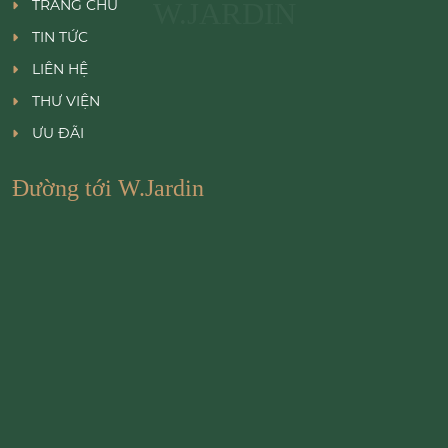
TRANG CHỦ
W.JARDIN
TIN TỨC
LIÊN HỆ
THƯ VIỆN
ƯU ĐÃI
Đường tới W.Jardin