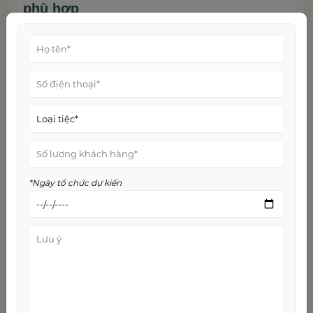
phù hợp
Ngân sách là yếu tố then chốt quyết định quy mô
và hình thức của bữa tiệc. Hãy thảo luận với nhóm
để có một ngân sách chung phù hợp, có thể chia
đều hoặc người tổ chức chịu chính. Ngân sách này
cần bao gồm các khoản: địa điểm, đồ ăn/thức
uống, trang trí, phương tiện di chuyển, quà tặng và
các hoạt động vui chơi. Dựa trên ngân sách và chủ
đề, việc tìm kiếm địa điểm sẽ trở nên dễ dàng hơn.
Dù là nhà riêng, biệt thự nghỉ dưỡng, nhà hàng,
quán bar hay một địa điểm du lịch, hãy đảm bảo
*Ngày tổ chức dự kiến
địa điểm đó đáp ứng được nhu cầu về không gian,
tiện nghi và không khí bạn mong muốn cho
lễ chia
. Nên đặt trước địa điểm ít nhất 2-3
tay độc thân
tuần.