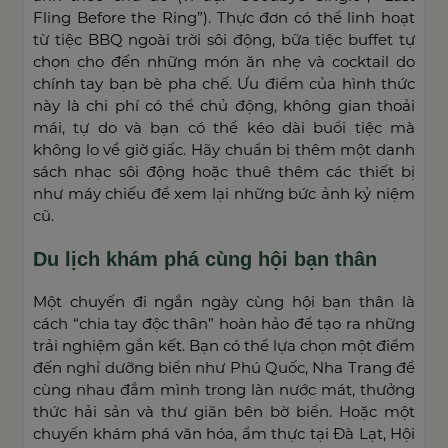
Fling Before the Ring”). Thực đơn có thể linh hoạt
từ tiệc BBQ ngoài trời sôi động, bữa tiệc buffet tự
chọn cho đến những món ăn nhẹ và cocktail do
chính tay bạn bè pha chế. Ưu điểm của hình thức
này là chi phí có thể chủ động, không gian thoải
mái, tự do và bạn có thể kéo dài buổi tiệc mà
không lo về giờ giấc. Hãy chuẩn bị thêm một danh
sách nhạc sôi động hoặc thuê thêm các thiết bị
như máy chiếu để xem lại những bức ảnh kỷ niệm
cũ.
Du lịch khám phá cùng hội bạn thân
Một chuyến đi ngắn ngày cùng hội bạn thân là
cách “chia tay độc thân” hoàn hảo để tạo ra những
trải nghiệm gắn kết. Bạn có thể lựa chọn một điểm
đến nghỉ dưỡng biển như Phú Quốc, Nha Trang để
cùng nhau đắm mình trong làn nước mát, thưởng
thức hải sản và thư giãn bên bờ biển. Hoặc một
chuyến khám phá văn hóa, ẩm thực tại Đà Lạt, Hội