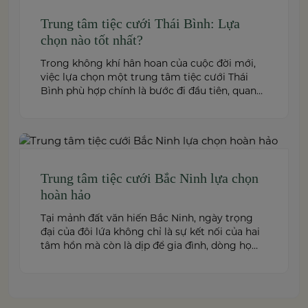
Trung tâm tiệc cưới Thái Bình: Lựa
chọn nào tốt nhất?
Trong không khí hân hoan của cuộc đời mới,
việc lựa chọn một trung tâm tiệc cưới Thái
Bình phù hợp chính là bước đi đầu tiên, quan
trọng để kiến tạo nên một hôn lễ trong mơ.
Thái Bình – mảnh đất giàu truyền thống văn
hóa – ngày nay cũng sở hữu nhiều […]
Trung tâm tiệc cưới Bắc Ninh lựa chọn
hoàn hảo
Tại mảnh đất văn hiến Bắc Ninh, ngày trọng
đại của đôi lứa không chỉ là sự kết nối của hai
tâm hồn mà còn là dịp để gia đình, dòng họ
cùng sum vầy trong niềm hạnh phúc. Để
khoảnh khắc ấy thêm phần trọn vẹn và đáng
nhớ, việc lựa chọn một trung […]