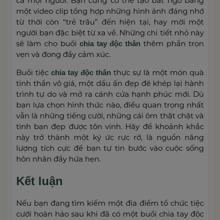
cả mọi người. Bạn cũng có thể tạo bất ngờ bằng
một video clip tổng hợp những hình ảnh đáng nhớ
từ thời còn “trẻ trâu” đến hiện tại, hay mời một
người bạn đặc biệt từ xa về. Những chi tiết nhỏ này
sẽ làm cho buổi
thêm phần trọn
chia tay độc thân
vẹn và đong đầy cảm xúc.
Buổi tiệc
thực sự là một món quà
chia tay độc thân
tinh thần vô giá, một dấu ấn đẹp đẽ khép lại hành
trình tự do và mở ra cánh cửa hạnh phúc mới. Dù
bạn lựa chọn hình thức nào, điều quan trọng nhất
vẫn là những tiếng cười, những cái ôm thật chặt và
tình bạn đẹp được tôn vinh. Hãy để khoảnh khắc
này trở thành một ký ức rực rỡ, là nguồn năng
lượng tích cực để bạn tự tin bước vào cuộc sống
hôn nhân đầy hứa hẹn.
Kết luận
Nếu bạn đang tìm kiếm một địa điểm tổ chức tiệc
cưới hoàn hảo sau khi đã có một buổi chia tay độc