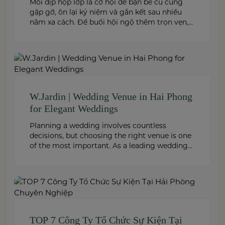
Mỗi dịp họp lớp là cơ hội để bạn bè cũ cùng
gặp gỡ, ôn lại kỷ niệm và gắn kết sau nhiều
năm xa cách. Để buổi hội ngộ thêm trọn vẹn,
việc lựa chọn địa điểm phù hợp về không gian,
thực đơn và chi phí là điều không thể bỏ qua.
Dưới […]
W.Jardin | Wedding Venue in Hai Phong
for Elegant Weddings
Planning a wedding involves countless
decisions, but choosing the right venue is one
of the most important. As a leading wedding
venue Hai Phong, W.Jardin combines elegant
banquet halls, romantic garden spaces,
premium cuisine prepared under the ISO
22000:2018 food safety management system,
and dedicated event support to help couples
create a seamless and memorable […]
TOP 7 Công Ty Tổ Chức Sự Kiện Tại