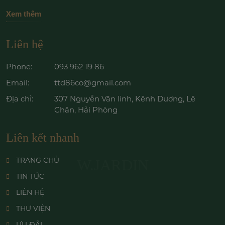
Xem thêm
Liên hệ
Phone:
093 962 19 86
Email:
ttd86co@gmail.com
Địa chỉ:
307 Nguyễn Văn linh, Kênh Dương, Lê
Chân, Hải Phòng
Liên kết nhanh
TRANG CHỦ
W.JARDIN
TIN TỨC
LIÊN HỆ
THƯ VIỆN
ƯU ĐÃI