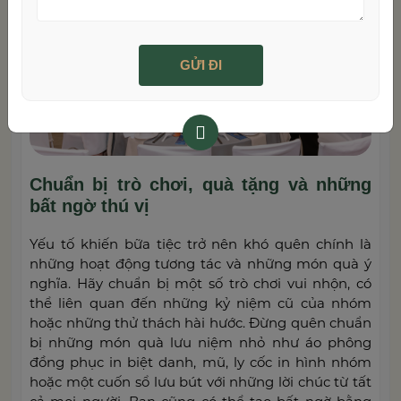
Chuẩn bị trò chơi, quà tặng và những
bất ngờ thú vị
Yếu tố khiến bữa tiệc trở nên khó quên chính là
những hoạt động tương tác và những món quà ý
nghĩa. Hãy chuẩn bị một số trò chơi vui nhộn, có
thể liên quan đến những kỷ niệm cũ của nhóm
hoặc những thử thách hài hước. Đừng quên chuẩn
bị những món quà lưu niệm nhỏ như áo phông
đồng phục in biệt danh, mũ, ly cốc in hình nhóm
hoặc một cuốn sổ lưu bút với những lời chúc từ tất