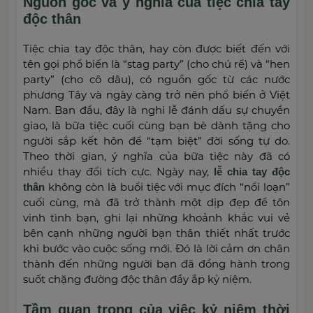
Nguồn gốc và ý nghĩa của tiệc chia tay
độc thân
Tiệc chia tay độc thân, hay còn được biết đến với
tên gọi phổ biến là “stag party” (cho chú rể) và “hen
party” (cho cô dâu), có nguồn gốc từ các nước
phương Tây và ngày càng trở nên phổ biến ở Việt
Nam. Ban đầu, đây là nghi lễ đánh dấu sự chuyển
giao, là bữa tiệc cuối cùng bạn bè dành tặng cho
người sắp kết hôn để “tạm biệt” đời sống tự do.
Theo thời gian, ý nghĩa của bữa tiệc này đã có
nhiều thay đổi tích cực. Ngày nay,
lễ chia tay độc
không còn là buổi tiệc với mục đích “nổi loạn”
thân
cuối cùng, mà đã trở thành một dịp đẹp để tôn
vinh tình bạn, ghi lại những khoảnh khắc vui vẻ
bên cạnh những người bạn thân thiết nhất trước
khi bước vào cuộc sống mới. Đó là lời cảm ơn chân
thành đến những người bạn đã đồng hành trong
suốt chặng đường độc thân đầy ắp kỷ niệm.
Tầm quan trọng của việc kỷ niệm thời