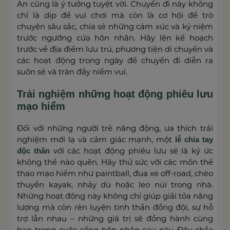
An cũng là ý tưởng tuyệt vời. Chuyến đi này không
chỉ là dịp để vui chơi mà còn là cơ hội để trò
chuyện sâu sắc, chia sẻ những cảm xúc và kỷ niệm
trước ngưỡng cửa hôn nhân. Hãy lên kế hoạch
trước về địa điểm lưu trú, phương tiện di chuyển và
các hoạt động trong ngày để chuyến đi diễn ra
suôn sẻ và tràn đầy niềm vui.
Trải nghiệm những hoạt động phiêu lưu
mạo hiểm
Đối với những người trẻ năng động, ưa thích trải
nghiệm mới lạ và cảm giác mạnh, một
lễ chia tay
với các hoạt động phiêu lưu sẽ là ký ức
độc thân
không thể nào quên. Hãy thử sức với các môn thể
thao mạo hiểm như paintball, đua xe off-road, chèo
thuyền kayak, nhảy dù hoặc leo núi trong nhà.
Những hoạt động này không chỉ giúp giải tỏa năng
lượng mà còn rèn luyện tinh thần đồng đội, sự hỗ
trợ lẫn nhau – những giá trị sẽ đồng hành cùng
bạn trong cuộc sống hôn nhân sau này. Đây chắc