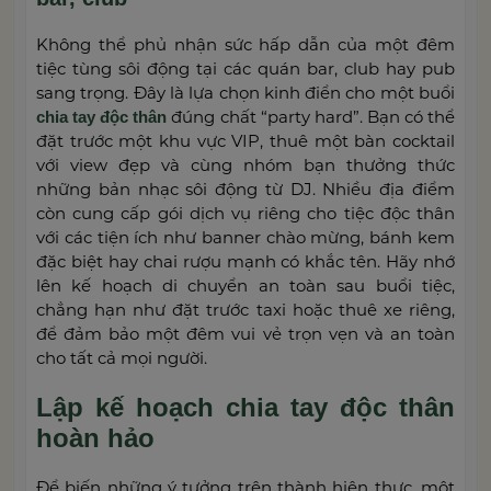
Không thể phủ nhận sức hấp dẫn của một đêm
tiệc tùng sôi động tại các quán bar, club hay pub
sang trọng. Đây là lựa chọn kinh điển cho một buổi
đúng chất “party hard”. Bạn có thể
chia tay độc thân
đặt trước một khu vực VIP, thuê một bàn cocktail
với view đẹp và cùng nhóm bạn thưởng thức
những bản nhạc sôi động từ DJ. Nhiều địa điểm
còn cung cấp gói dịch vụ riêng cho tiệc độc thân
với các tiện ích như banner chào mừng, bánh kem
đặc biệt hay chai rượu mạnh có khắc tên. Hãy nhớ
lên kế hoạch di chuyển an toàn sau buổi tiệc,
chẳng hạn như đặt trước taxi hoặc thuê xe riêng,
để đảm bảo một đêm vui vẻ trọn vẹn và an toàn
cho tất cả mọi người.
Lập kế hoạch chia tay độc thân
hoàn hảo
Để biến những ý tưởng trên thành hiện thực, một