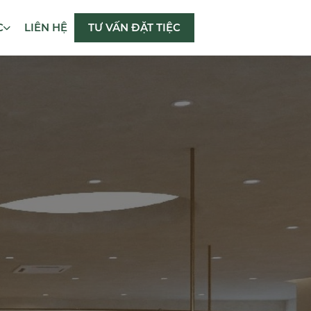
C
LIÊN HỆ
TƯ VẤN ĐẶT TIỆC