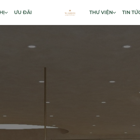
HỊ
ƯU ĐÃI
THƯ VIỆN
TIN TỨ