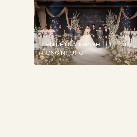
CHÚ RỂ DUY KHÁNH – CÔ DÂU
HỒNG NHUNG