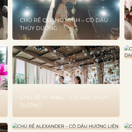
CHÚ RỂ QUANG MINH – CÔ DÂU
THÙY DƯƠNG
CHÚ RỂ VI MING – CÔ DÂU THÙY
DƯƠNG
CHÚ RỂ ALEXANDER – CÔ DÂU
HƯƠNG LIÊN