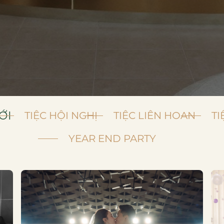
ỚI
TIỆC HỘI NGHỊ
TIỆC LIÊN HOAN
TI
YEAR END PARTY