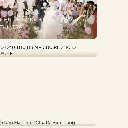
CHÚ RỂ CÔNG ĐỨC – CÔ DÂU
THU TRÀ
CÔ DÂU THU HIỀN – CHÚ RỂ
SHATO DAISUKE
CÔ DÂU MAI THƯ – CHÚ RỂ BẢO
TRUNG