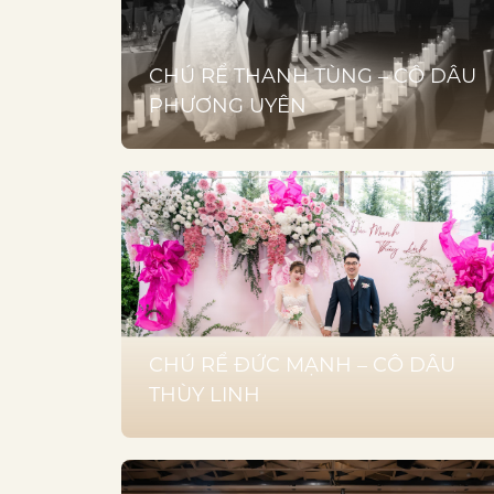
CHÚ RỂ THANH TÙNG – CÔ DÂU
PHƯƠNG UYÊN
CHÚ RỂ ĐỨC MẠNH – CÔ DÂU
THÙY LINH