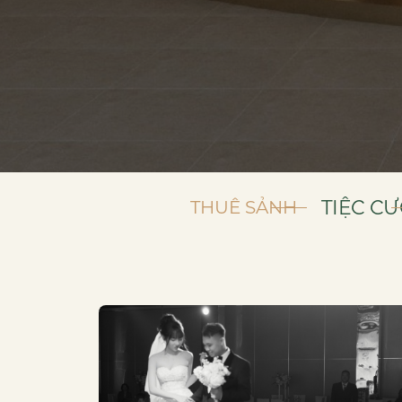
TIỆC CƯ
THUÊ SẢNH