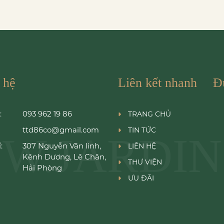
 hệ
Liên kết nhanh
Đ
:
093 962 19 86
TRANG CHỦ
ttd86co@gmail.com
TIN TỨC
W.JARDIN
:
307 Nguyễn Văn linh,
LIÊN HỆ
Kênh Dương, Lê Chân,
THƯ VIỆN
Hải Phòng
ƯU ĐÃI