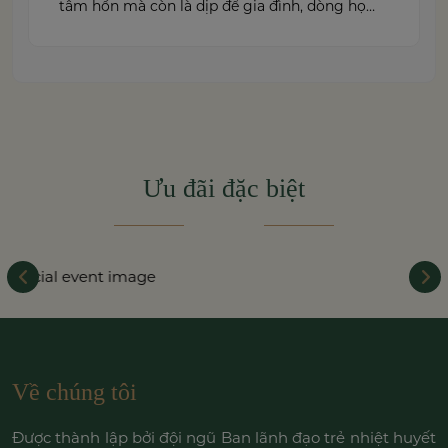
tâm hồn mà còn là dịp để gia đình, dòng họ
cùng sum vầy trong niềm hạnh phúc. Để
khoảnh khắc ấy thêm phần trọn vẹn và đáng
nhớ, việc lựa chọn một trung […]
Ưu đãi đặc biệt
Về chúng tôi
Được thành lập bởi đội ngũ Ban lãnh đạo trẻ nhiệt huyết