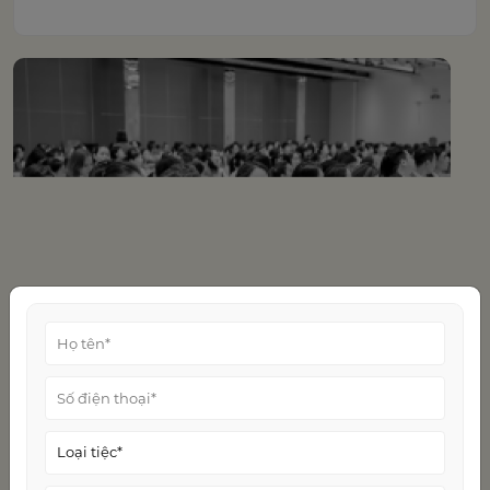
vai trò then chốt quyết định sự thành công của
chương trình. Một không gian phù hợp không chỉ
giúp sự kiện diễn ra suôn sẻ […]
Dịch vụ tổ chức hội nghị hội thảo chuyên
nghiệp giúp doanh nghiệp nâng tầm hình
ảnh
Trong bối cảnh doanh nghiệp ngày càng chú trọng
đến xây dựng thương hiệu, kết nối đối tác và