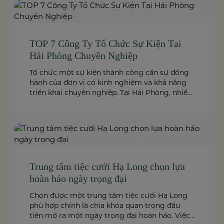
22000:2018 food safety management system,
and dedicated event support to help couples
create a seamless and memorable […]
TOP 7 Công Ty Tổ Chức Sự Kiện Tại
Hải Phòng Chuyên Nghiệp
Tổ chức một sự kiện thành công cần sự đồng
hành của đơn vị có kinh nghiệm và khả năng
triển khai chuyên nghiệp. Tại Hải Phòng, nhiều
công ty cung cấp đa dạng dịch vụ từ tiệc cưới,
hội nghị, hội thảo đến team building và sự kiện
doanh nghiệp. Dưới đây là những […]
Trung tâm tiệc cưới Hạ Long chọn lựa
hoàn hảo ngày trọng đại
Chọn được một trung tâm tiệc cưới Hạ Long
phù hợp chính là chìa khóa quan trọng đầu
tiên mở ra một ngày trọng đại hoàn hảo. Việc