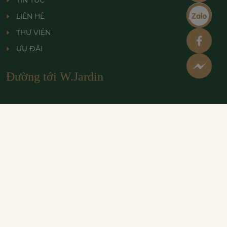
TIN TỨC
LIÊN HỆ
THƯ VIỆN
ƯU ĐÃI
Đường tới W.Jardin