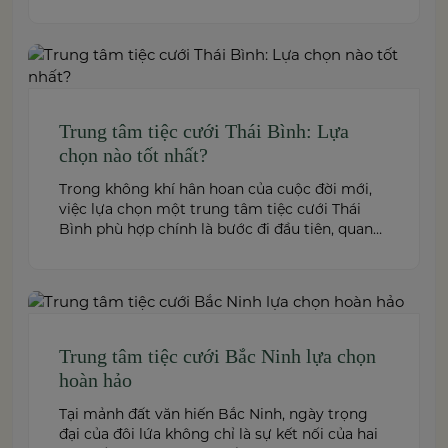
này không chỉ quyết định đến bầu không khí,
hình ảnh của tiệc cưới mà còn ảnh hưởng trực
tiếp đến trải nghiệm của bạn và toàn […]
Trung tâm tiệc cưới Thái Bình: Lựa
chọn nào tốt nhất?
Trong không khí hân hoan của cuộc đời mới,
việc lựa chọn một trung tâm tiệc cưới Thái
Bình phù hợp chính là bước đi đầu tiên, quan
trọng để kiến tạo nên một hôn lễ trong mơ.
Thái Bình – mảnh đất giàu truyền thống văn
hóa – ngày nay cũng sở hữu nhiều […]
Trung tâm tiệc cưới Bắc Ninh lựa chọn
hoàn hảo
Tại mảnh đất văn hiến Bắc Ninh, ngày trọng
đại của đôi lứa không chỉ là sự kết nối của hai