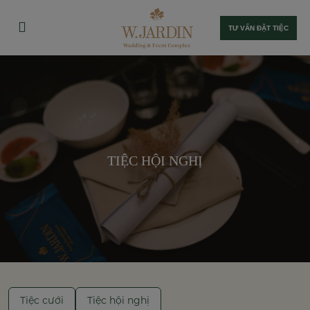
TƯ VẤN ĐẶT TIỆC
TIỆC HỘI NGHỊ
Tiệc cưới
Tiệc hội nghị