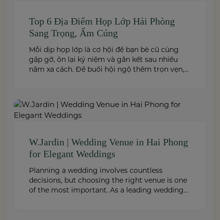
Top 6 Địa Điểm Họp Lớp Hải Phòng
Sang Trọng, Ấm Cúng
Mỗi dịp họp lớp là cơ hội để bạn bè cũ cùng
gặp gỡ, ôn lại kỷ niệm và gắn kết sau nhiều
năm xa cách. Để buổi hội ngộ thêm trọn vẹn,
việc lựa chọn địa điểm phù hợp về không gian,
thực đơn và chi phí là điều không thể bỏ qua.
Dưới […]
W.Jardin | Wedding Venue in Hai Phong
for Elegant Weddings
Planning a wedding involves countless
decisions, but choosing the right venue is one
of the most important. As a leading wedding
venue Hai Phong, W.Jardin combines elegant
banquet halls, romantic garden spaces,
premium cuisine prepared under the ISO