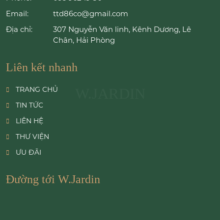
Email:
ttd86co@gmail.com
Địa chỉ:
307 Nguyễn Văn linh, Kênh Dương, Lê
Chân, Hải Phòng
Liên kết nhanh
TRANG CHỦ
W.JARDIN
TIN TỨC
LIÊN HỆ
THƯ VIỆN
ƯU ĐÃI
Đường tới W.Jardin