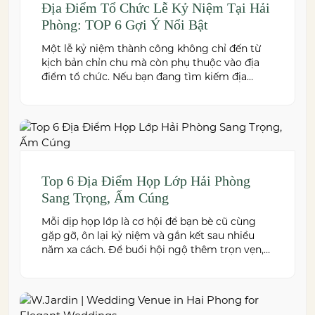
Địa Điểm Tổ Chức Lễ Kỷ Niệm Tại Hải
Phòng: TOP 6 Gợi Ý Nổi Bật
Một lễ kỷ niệm thành công không chỉ đến từ
kịch bản chỉn chu mà còn phụ thuộc vào địa
điểm tổ chức. Nếu bạn đang tìm kiếm địa
điểm tổ chức lễ kỷ niệm tại Hải Phòng có
không gian đẹp, dịch vụ chuyên nghiệp và đáp
ứng nhiều quy mô sự kiện, đừng […]
Top 6 Địa Điểm Họp Lớp Hải Phòng
Sang Trọng, Ấm Cúng
Mỗi dịp họp lớp là cơ hội để bạn bè cũ cùng
gặp gỡ, ôn lại kỷ niệm và gắn kết sau nhiều
năm xa cách. Để buổi hội ngộ thêm trọn vẹn,
việc lựa chọn địa điểm phù hợp về không gian,
thực đơn và chi phí là điều không thể bỏ qua.
Dưới […]