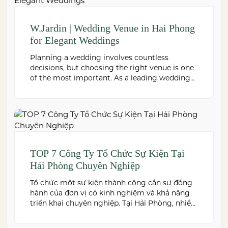
W.Jardin | Wedding Venue in Hai Phong
for Elegant Weddings
Planning a wedding involves countless
decisions, but choosing the right venue is one
of the most important. As a leading wedding
venue Hai Phong, W.Jardin combines elegant
banquet halls, romantic garden spaces,
premium cuisine prepared under the ISO
22000:2018 food safety management system,
and dedicated event support to help couples
create a seamless and memorable […]
TOP 7 Công Ty Tổ Chức Sự Kiện Tại
Hải Phòng Chuyên Nghiệp
Tổ chức một sự kiện thành công cần sự đồng
hành của đơn vị có kinh nghiệm và khả năng
triển khai chuyên nghiệp. Tại Hải Phòng, nhiều
công ty cung cấp đa dạng dịch vụ từ tiệc cưới,
hội nghị, hội thảo đến team building và sự kiện