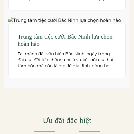
trọng để kiến tạo nên một hôn lễ trong mơ.
Thái Bình – mảnh đất giàu truyền thống văn
hóa – ngày nay cũng sở hữu nhiều […]
Trung tâm tiệc cưới Bắc Ninh lựa chọn
hoàn hảo
Tại mảnh đất văn hiến Bắc Ninh, ngày trọng
đại của đôi lứa không chỉ là sự kết nối của hai
tâm hồn mà còn là dịp để gia đình, dòng họ
cùng sum vầy trong niềm hạnh phúc. Để
khoảnh khắc ấy thêm phần trọn vẹn và đáng
nhớ, việc lựa chọn một trung […]
Ưu đãi đặc biệt