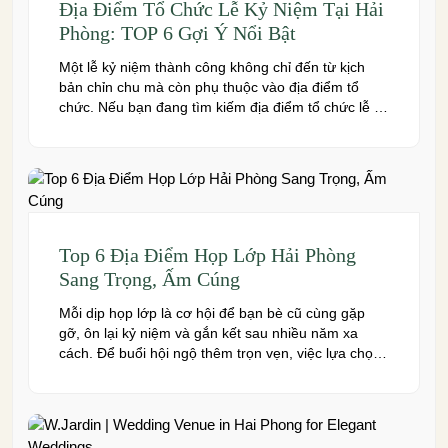
Địa Điểm Tổ Chức Lễ Kỷ Niệm Tại Hải
Phòng: TOP 6 Gợi Ý Nổi Bật
Một lễ kỷ niệm thành công không chỉ đến từ kịch
bản chỉn chu mà còn phụ thuộc vào địa điểm tổ
chức. Nếu bạn đang tìm kiếm địa điểm tổ chức lễ kỷ
niệm tại Hải Phòng có không gian đẹp, dịch vụ
chuyên nghiệp và đáp ứng nhiều quy mô sự kiện,
đừng […]
Top 6 Địa Điểm Họp Lớp Hải Phòng
Sang Trọng, Ấm Cúng
Mỗi dịp họp lớp là cơ hội để bạn bè cũ cùng gặp
gỡ, ôn lại kỷ niệm và gắn kết sau nhiều năm xa
cách. Để buổi hội ngộ thêm trọn vẹn, việc lựa chọn
địa điểm phù hợp về không gian, thực đơn và chi
phí là điều không thể bỏ qua. Dưới […]