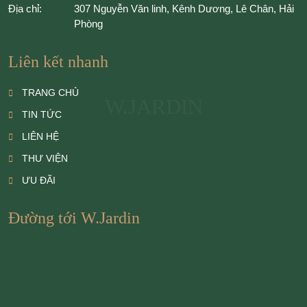
Địa chỉ:
307 Nguyễn Văn linh, Kênh Dương, Lê Chân, Hải
Phòng
Liên kết nhanh
TRANG CHỦ
W.JARDIN
TIN TỨC
LIÊN HỆ
THƯ VIỆN
ƯU ĐÃI
Đường tới W.Jardin