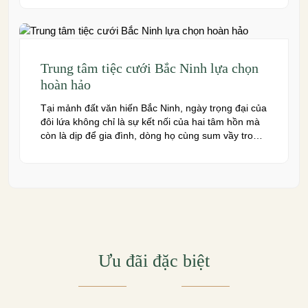
giàu truyền thống văn hóa – ngày nay cũng sở hữu
nhiều […]
Trung tâm tiệc cưới Bắc Ninh lựa chọn
hoàn hảo
Tại mảnh đất văn hiến Bắc Ninh, ngày trọng đại của
đôi lứa không chỉ là sự kết nối của hai tâm hồn mà
còn là dịp để gia đình, dòng họ cùng sum vầy trong
niềm hạnh phúc. Để khoảnh khắc ấy thêm phần
trọn vẹn và đáng nhớ, việc lựa chọn một trung […]
Ưu đãi đặc biệt