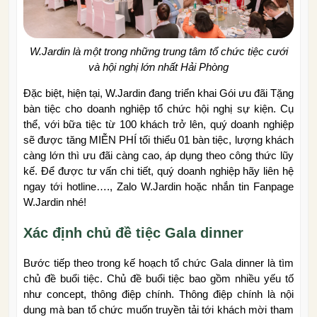
W.Jardin là một trong những trung tâm tổ chức tiệc cưới
và hội nghị lớn nhất Hải Phòng
Đặc biệt, hiện tại, W.Jardin đang triển khai Gói ưu đãi Tặng
bàn tiệc cho doanh nghiệp tổ chức hội nghị sự kiện. Cụ
thể, với bữa tiệc từ 100 khách trở lên, quý doanh nghiệp
sẽ được tăng MIỄN PHÍ tối thiểu 01 bàn tiệc, lượng khách
càng lớn thì ưu đãi càng cao, áp dụng theo công thức lũy
kế. Để được tư vấn chi tiết, quý doanh nghiệp hãy liên hệ
ngay tới hotline…., Zalo W.Jardin hoặc nhắn tin Fanpage
W.Jardin nhé!
Xác định chủ đề tiệc Gala dinner
Bước tiếp theo trong kế hoạch tổ chức Gala dinner là tìm
chủ đề buổi tiệc. Chủ đề buổi tiệc bao gồm nhiều yếu tố
như concept, thông điệp chính. Thông điệp chính là nội
dung mà ban tổ chức muốn truyền tải tới khách mời tham