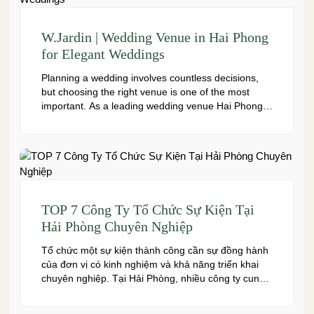
W.Jardin | Wedding Venue in Hai Phong
for Elegant Weddings
Planning a wedding involves countless decisions,
but choosing the right venue is one of the most
important. As a leading wedding venue Hai Phong,
W.Jardin combines elegant banquet halls, romantic
garden spaces, premium cuisine prepared under
the ISO 22000:2018 food safety management
system, and dedicated event support to help
couples create a seamless and memorable […]
TOP 7 Công Ty Tổ Chức Sự Kiện Tại
Hải Phòng Chuyên Nghiệp
Tổ chức một sự kiện thành công cần sự đồng hành
của đơn vị có kinh nghiệm và khả năng triển khai
chuyên nghiệp. Tại Hải Phòng, nhiều công ty cung
cấp đa dạng dịch vụ từ tiệc cưới, hội nghị, hội thảo
đến team building và sự kiện doanh nghiệp. Dưới