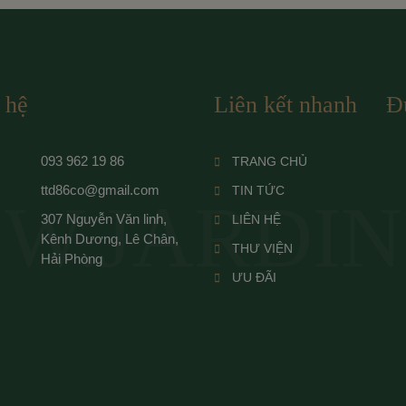
 hệ
Liên kết nhanh
Đ
093 962 19 86
TRANG CHỦ
ttd86co@gmail.com
TIN TỨC
W.JARDIN
307 Nguyễn Văn linh,
LIÊN HỆ
Kênh Dương, Lê Chân,
THƯ VIỆN
Hải Phòng
ƯU ĐÃI