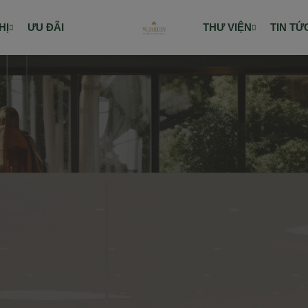
HỊ
ƯU ĐÃI
THƯ VIỆN
TIN TỨ