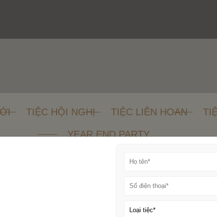
ỚI
TIỆC HỘI NGHỊ
TIỆC LIÊN HOAN
TI
YEAR END PARTY