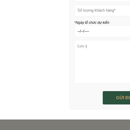
*Ngày tổ chức dự kiến
DOJILAND VINH DANH DỰ ÁN
Ưu đãi đặc biệt