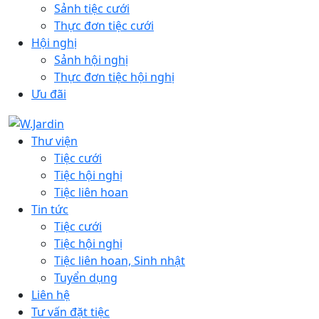
Sảnh tiệc cưới
Thực đơn tiệc cưới
Hội nghị
Sảnh hội nghị
Thực đơn tiệc hội nghị
Ưu đãi
Thư viện
Tiệc cưới
Tiệc hội nghị
Tiệc liên hoan
Tin tức
Tiệc cưới
Tiệc hội nghị
Tiệc liên hoan, Sinh nhật
Tuyển dụng
Liên hệ
Tư vấn đặt tiệc