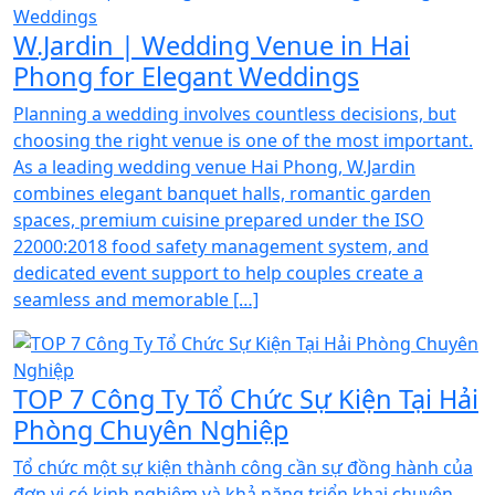
W.Jardin | Wedding Venue in Hai
Phong for Elegant Weddings
Planning a wedding involves countless decisions, but
choosing the right venue is one of the most important.
As a leading wedding venue Hai Phong, W.Jardin
combines elegant banquet halls, romantic garden
spaces, premium cuisine prepared under the ISO
22000:2018 food safety management system, and
dedicated event support to help couples create a
seamless and memorable […]
TOP 7 Công Ty Tổ Chức Sự Kiện Tại Hải
Phòng Chuyên Nghiệp
Tổ chức một sự kiện thành công cần sự đồng hành của
đơn vị có kinh nghiệm và khả năng triển khai chuyên