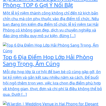
Phòng: TOP 6 Gợi Ý Nổi Bật
Một lễ kỷ niệm thành công không chỉ đến từ kịch bản
chỉn chu mà còn phụ thuộc vào địa điểm tổ chức. Nếu
bạn đang tìm kiếm địa điểm tổ chức lễ kỷ niệm tại Hải
Phòng có không gian đẹp, dịch vụ chuyên nghiệp và
đáp ứng nhiều quy mô sự kiện, đừng […]
Top 6 Địa Điểm Họp Lớp Hải Phòng
Sang Trọng, Ấm Cúng
Mỗi dịp họp lớp là cơ hội để bạn bè cũ cùng gặp gỡ, ôn
lại kỷ niệm và gắn kết sau nhiều năm xa cách. Để buổi
hội ngộ thêm trọn vẹn, việc lựa chọn địa điểm phù hợp
về không gian, thực đơn và chi phí là điều không thể bỏ
qua. Dưới […]