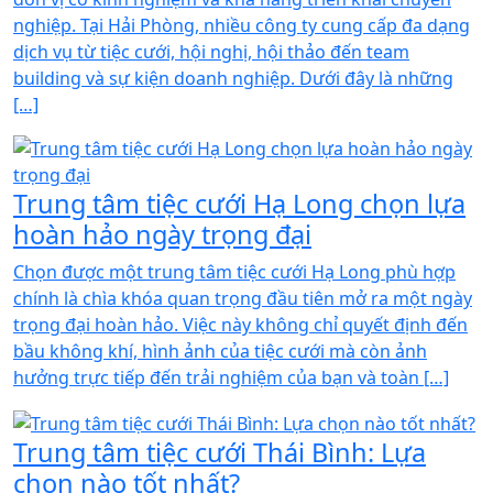
nghiệp. Tại Hải Phòng, nhiều công ty cung cấp đa dạng
dịch vụ từ tiệc cưới, hội nghị, hội thảo đến team
building và sự kiện doanh nghiệp. Dưới đây là những
[…]
Trung tâm tiệc cưới Hạ Long chọn lựa
hoàn hảo ngày trọng đại
Chọn được một trung tâm tiệc cưới Hạ Long phù hợp
chính là chìa khóa quan trọng đầu tiên mở ra một ngày
trọng đại hoàn hảo. Việc này không chỉ quyết định đến
bầu không khí, hình ảnh của tiệc cưới mà còn ảnh
hưởng trực tiếp đến trải nghiệm của bạn và toàn […]
Trung tâm tiệc cưới Thái Bình: Lựa
chọn nào tốt nhất?