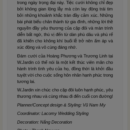
trong ngày trọng đại này. Tiệc cưới không chỉ đẹp
bởi không gian lộng lẫy mà còn lay động trái tim
bởi những khoảnh khắc tràn đầy cảm xúc. Những
bài phát biểu chân thành từ gia đình, những lời thề
nguyền đầy yêu thương của cặp đôi và màn trình
diễn bất ngờ, thú vị đến từ dàn phù dâu và phù rể
đã khiến cho không khí buổi lễ trở nên ấm áp và
xúc động và vô cùng đáng nhớ.
Đám cưới của Hoàng Phương và Trương Linh tại
W.Jardin có thể nói là một kết thúc viên mãn cho
hành trình tình yêu của họ, đồng thời là khởi đầu
tuyệt vời cho cuộc sống hôn nhân hạnh phúc trong
tương lai.
W.Jardin xin chúc cho cặp đôi luôn hạnh phúc, yêu
thương nhau và cùng nhau đi đến cuối con đường!
Planner/Concept design & Styling: Vũ Nam My
Coordinator: Lacomy Wedding Styling
Decoration: Nắng Decoration