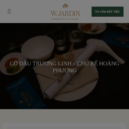
TƯ VẤN ĐẶT TIỆC
CÔ DÂU TRƯƠNG LINH – CHÚ RỂ HOÀNG
PHƯƠNG