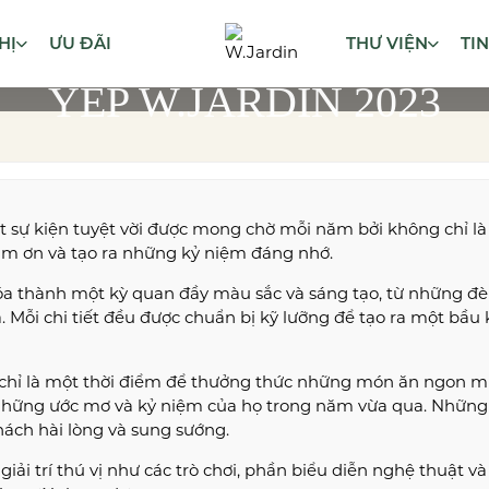
HỊ
ƯU ĐÃI
THƯ VIỆN
TI
YEP W.JARDIN 2023
t sự kiện tuyệt vời được mong chờ mỗi năm bởi không chỉ là
ảm ơn và tạo ra những kỷ niệm đáng nhớ.
óa thành một kỳ quan đầy màu sắc và sáng tạo, từ những đ
 Mỗi chi tiết đều được chuẩn bị kỹ lưỡng để tạo ra một bầu
 chỉ là một thời điểm để thưởng thức những món ăn ngon mi
 những ước mơ và kỷ niệm của họ trong năm vừa qua. Những
hách hài lòng và sung sướng.
giải trí thú vị như các trò chơi, phần biểu diễn nghệ thuật 