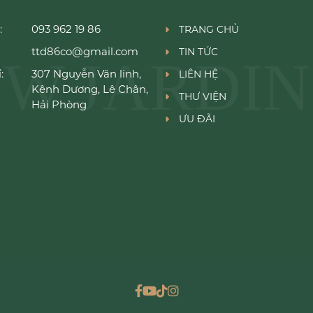
:
093 962 19 86
TRANG CHỦ
ttd86co@gmail.com
TIN TỨC
W.JARDIN
:
307 Nguyễn Văn linh,
LIÊN HỆ
Kênh Dương, Lê Chân,
THƯ VIỆN
Hải Phòng
ƯU ĐÃI