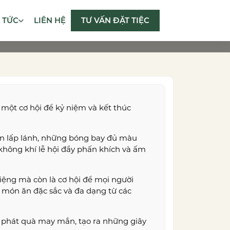
N TỨC
LIÊN HỆ
TƯ VẤN ĐẶT TIỆC
 một cơ hội để kỷ niệm và kết thúc
èn lấp lánh, những bóng bay đủ màu
 không khí lễ hội đầy phấn khích và ấm
ệng mà còn là cơ hội để mọi người
 món ăn đặc sắc và đa dạng từ các
và phát quà may mắn, tạo ra những giây