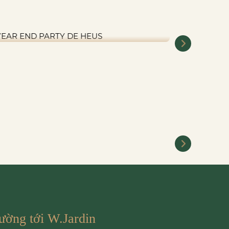
YEAR END PARTY DE HEUS
DOJILA
ường tới W.Jardin