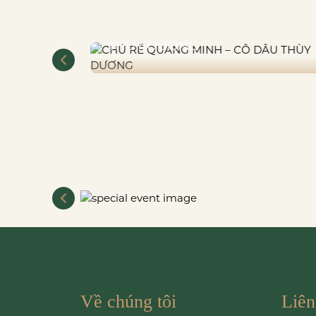
 CÔ DÂU
CHÚ RỂ QUANG MINH – CÔ DÂU
THÙY DƯƠNG
Về chúng tôi
Liên