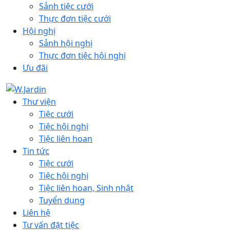
Sảnh tiệc cưới
Thực đơn tiệc cưới
Hội nghị
Sảnh hội nghị
Thực đơn tiệc hội nghị
Ưu đãi
Thư viện
Tiệc cưới
Tiệc hội nghị
Tiệc liên hoan
Tin tức
Tiệc cưới
Tiệc hội nghị
Tiệc liên hoan, Sinh nhật
Tuyển dụng
Liên hệ
Tư vấn đặt tiệc