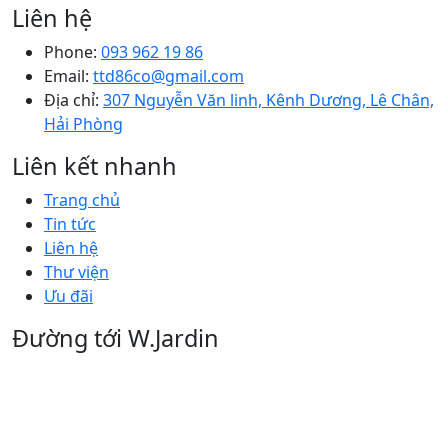
Liên hệ
Phone:
093 962 19 86
Email:
ttd86co@gmail.com
Địa chỉ:
307 Nguyễn Văn linh, Kênh Dương, Lê Chân,
Hải Phòng
Liên kết nhanh
Trang chủ
Tin tức
Liên hệ
Thư viện
Ưu đãi
Đường tới W.Jardin