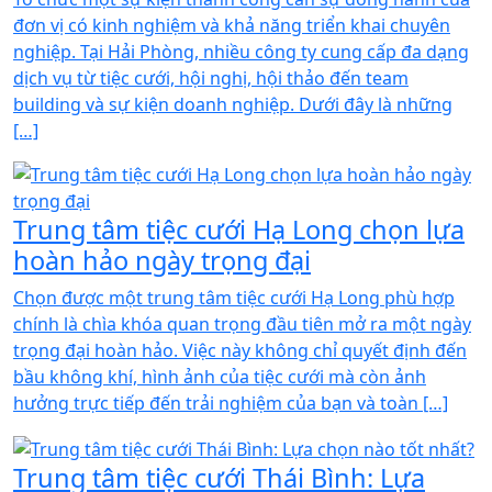
đơn vị có kinh nghiệm và khả năng triển khai chuyên
nghiệp. Tại Hải Phòng, nhiều công ty cung cấp đa dạng
dịch vụ từ tiệc cưới, hội nghị, hội thảo đến team
building và sự kiện doanh nghiệp. Dưới đây là những
[…]
Trung tâm tiệc cưới Hạ Long chọn lựa
hoàn hảo ngày trọng đại
Chọn được một trung tâm tiệc cưới Hạ Long phù hợp
chính là chìa khóa quan trọng đầu tiên mở ra một ngày
trọng đại hoàn hảo. Việc này không chỉ quyết định đến
bầu không khí, hình ảnh của tiệc cưới mà còn ảnh
hưởng trực tiếp đến trải nghiệm của bạn và toàn […]
Trung tâm tiệc cưới Thái Bình: Lựa