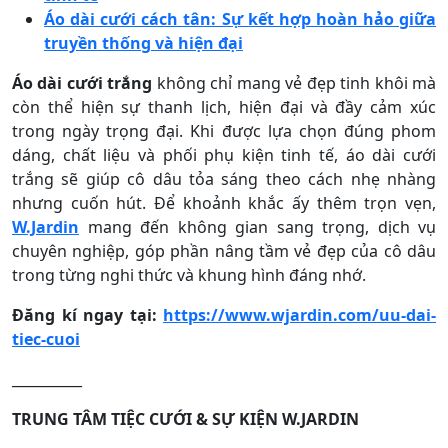
Áo dài cưới cách tân: Sự kết hợp hoàn hảo giữa
truyền thống và hiện đại
Áo dài cưới trắng
không chỉ mang vẻ đẹp tinh khôi mà
còn thể hiện sự thanh lịch, hiện đại và đầy cảm xúc
trong ngày trọng đại. Khi được lựa chọn đúng phom
dáng, chất liệu và phối phụ kiện tinh tế, áo dài cưới
trắng sẽ giúp cô dâu tỏa sáng theo cách nhẹ nhàng
nhưng cuốn hút. Để khoảnh khắc ấy thêm trọn vẹn,
W.Jardin
mang đến không gian sang trọng, dịch vụ
chuyên nghiệp, góp phần nâng tầm vẻ đẹp của cô dâu
trong từng nghi thức và khung hình đáng nhớ.
Đăng kí ngay tại:
https://www.wjardin.com/uu-dai-
tiec-cuoi
__________
TRUNG TÂM TIỆC CƯỚI & SỰ KIỆN W.JARDIN