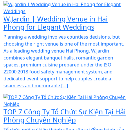
W.Jardin | Wedding Venue in Hai
Phong for Elegant Weddings
Planning a wedding involves countless decisions, but
choosing the right venue is one of the most important.
As a leading wedding venue Hai Phong, W.Jardin
combines elegant banquet halls, romantic garden
spaces, premium cuisine prepared under the ISO
22000:2018 food safety management system, and
dedicated event support to help couples create a
seamless and memorable […]
TOP 7 Công Ty Tổ Chức Sự Kiện Tại Hải
Phòng Chuyên Nghiệp
Tổ chức một sự kiện thành công cần sự đồng hành của