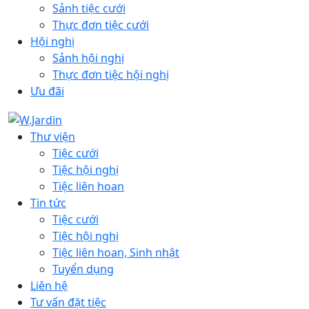
Sảnh tiệc cưới
Thực đơn tiệc cưới
Hội nghị
Sảnh hội nghị
Thực đơn tiệc hội nghị
Ưu đãi
Thư viện
Tiệc cưới
Tiệc hội nghị
Tiệc liên hoan
Tin tức
Tiệc cưới
Tiệc hội nghị
Tiệc liên hoan, Sinh nhật
Tuyển dụng
Liên hệ
Tư vấn đặt tiệc