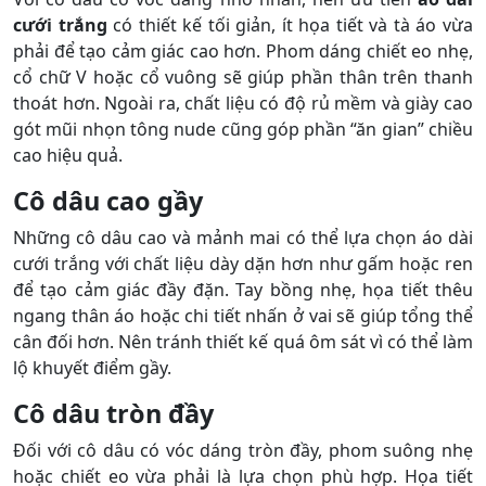
cưới trắng
có thiết kế tối giản, ít họa tiết và tà áo vừa
phải để tạo cảm giác cao hơn. Phom dáng chiết eo nhẹ,
cổ chữ V hoặc cổ vuông sẽ giúp phần thân trên thanh
thoát hơn. Ngoài ra, chất liệu có độ rủ mềm và giày cao
gót mũi nhọn tông nude cũng góp phần “ăn gian” chiều
cao hiệu quả.
Cô dâu cao gầy
Những cô dâu cao và mảnh mai có thể lựa chọn áo dài
cưới trắng với chất liệu dày dặn hơn như gấm hoặc ren
để tạo cảm giác đầy đặn. Tay bồng nhẹ, họa tiết thêu
ngang thân áo hoặc chi tiết nhấn ở vai sẽ giúp tổng thể
cân đối hơn. Nên tránh thiết kế quá ôm sát vì có thể làm
lộ khuyết điểm gầy.
Cô dâu tròn đầy
Đối với cô dâu có vóc dáng tròn đầy, phom suông nhẹ
hoặc chiết eo vừa phải là lựa chọn phù hợp. Họa tiết