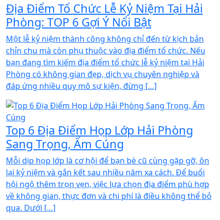
Địa Điểm Tổ Chức Lễ Kỷ Niệm Tại Hải
Phòng: TOP 6 Gợi Ý Nổi Bật
Một lễ kỷ niệm thành công không chỉ đến từ kịch bản
chỉn chu mà còn phụ thuộc vào địa điểm tổ chức. Nếu
bạn đang tìm kiếm địa điểm tổ chức lễ kỷ niệm tại Hải
Phòng có không gian đẹp, dịch vụ chuyên nghiệp và
đáp ứng nhiều quy mô sự kiện, đừng […]
Top 6 Địa Điểm Họp Lớp Hải Phòng
Sang Trọng, Ấm Cúng
Mỗi dịp họp lớp là cơ hội để bạn bè cũ cùng gặp gỡ, ôn
lại kỷ niệm và gắn kết sau nhiều năm xa cách. Để buổi
hội ngộ thêm trọn vẹn, việc lựa chọn địa điểm phù hợp
về không gian, thực đơn và chi phí là điều không thể bỏ
qua. Dưới […]