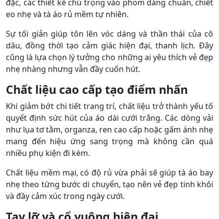
đặc, các thiết kế chú trọng vào phom dáng chuẩn, chiết
eo nhẹ và tà áo rủ mềm tự nhiên.
Sự tối giản giúp tôn lên vóc dáng và thần thái của cô
dâu, đồng thời tạo cảm giác hiện đại, thanh lịch. Đây
cũng là lựa chọn lý tưởng cho những ai yêu thích vẻ đẹp
nhẹ nhàng nhưng vẫn đầy cuốn hút.
Chất liệu cao cấp tạo điểm nhấn
Khi giảm bớt chi tiết trang trí, chất liệu trở thành yếu tố
quyết định sức hút của áo dài cưới trắng. Các dòng vải
như lụa tơ tằm, organza, ren cao cấp hoặc gấm ánh nhẹ
mang đến hiệu ứng sang trọng mà không cần quá
nhiều phụ kiện đi kèm.
Chất liệu mềm mại, có độ rủ vừa phải sẽ giúp tà áo bay
nhẹ theo từng bước di chuyển, tạo nên vẻ đẹp tinh khôi
và đầy cảm xúc trong ngày cưới.
Tay lỡ và cổ vuông hiện đại