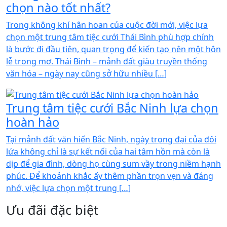
chọn nào tốt nhất?
Trong không khí hân hoan của cuộc đời mới, việc lựa
chọn một trung tâm tiệc cưới Thái Bình phù hợp chính
là bước đi đầu tiên, quan trọng để kiến tạo nên một hôn
lễ trong mơ. Thái Bình – mảnh đất giàu truyền thống
văn hóa – ngày nay cũng sở hữu nhiều […]
Trung tâm tiệc cưới Bắc Ninh lựa chọn
hoàn hảo
Tại mảnh đất văn hiến Bắc Ninh, ngày trọng đại của đôi
lứa không chỉ là sự kết nối của hai tâm hồn mà còn là
dịp để gia đình, dòng họ cùng sum vầy trong niềm hạnh
phúc. Để khoảnh khắc ấy thêm phần trọn vẹn và đáng
nhớ, việc lựa chọn một trung […]
Ưu đãi đặc biệt