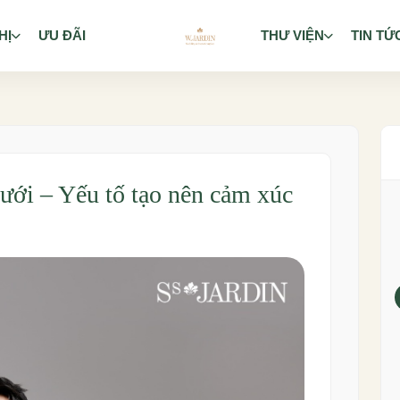
HỊ
ƯU ĐÃI
THƯ VIỆN
TIN TỨ
ưới – Yếu tố tạo nên cảm xúc