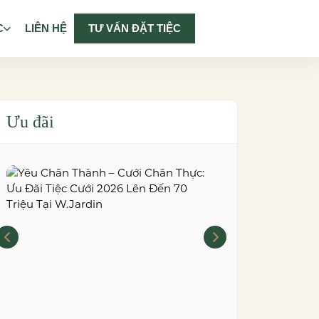
C
LIÊN HỆ
TƯ VẤN ĐẶT TIỆC
Ưu đãi