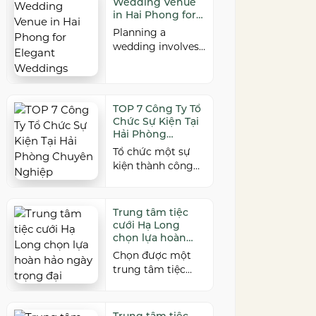
Wedding Venue
năm xa cách. Để
nghiệp và đáp ứng
in Hai Phong for
buổi hội ngộ thêm
nhiều quy mô sự
Elegant
Planning a
trọn vẹn, việc lựa
kiện, đừng […]
Weddings
wedding involves
chọn địa điểm phù
countless
hợp về không
decisions, but
gian, thực đơn và
choosing the right
chi phí là điều
venue is one of the
không thể bỏ qua.
TOP 7 Công Ty Tổ
most important.
Dưới […]
Chức Sự Kiện Tại
As a leading
Hải Phòng
wedding venue
Chuyên Nghiệp
Tổ chức một sự
Hai Phong,
kiện thành công
W.Jardin
cần sự đồng hành
combines elegant
của đơn vị có kinh
banquet halls,
nghiệm và khả
Trung tâm tiệc
romantic garden
năng triển khai
cưới Hạ Long
spaces, premium
chuyên nghiệp. Tại
chọn lựa hoàn
cuisine prepared
Hải Phòng, nhiều
hảo ngày trọng
Chọn được một
under the ISO
đại
công ty cung cấp
trung tâm tiệc
22000:2018 food
đa dạng dịch vụ từ
cưới Hạ Long phù
safety
tiệc cưới, hội nghị,
hợp chính là chìa
management
hội thảo đến team
khóa quan trọng
system, and