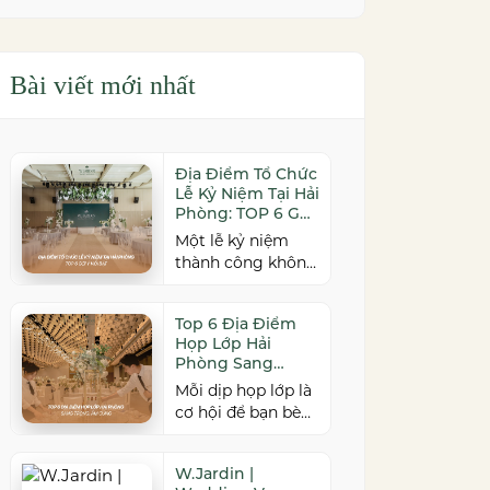
Bài viết mới nhất
Địa Điểm Tổ Chức
Lễ Kỷ Niệm Tại Hải
Phòng: TOP 6 Gợi
Ý Nổi Bật
Một lễ kỷ niệm
thành công không
chỉ đến từ kịch
bản chỉn chu mà
Top 6 Địa Điểm
còn phụ thuộc vào
Họp Lớp Hải
địa điểm tổ chức.
Phòng Sang
Nếu bạn đang tìm
Trọng, Ấm Cúng
Mỗi dịp họp lớp là
kiếm địa điểm tổ
cơ hội để bạn bè
chức lễ kỷ niệm
cũ cùng gặp gỡ,
tại Hải Phòng có
ôn lại kỷ niệm và
không gian đẹp,
W.Jardin |
gắn kết sau nhiều
dịch vụ chuyên