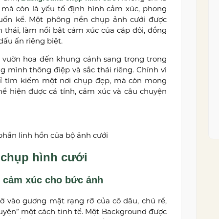
 mà còn là yếu tố định hình cảm xúc, phong
ốn kể. Một phông nền chụp ảnh cưới được
thái, làm nổi bật cảm xúc của cặp đôi, đồng
dấu ấn riêng biệt.
 vườn hoa đến khung cảnh sang trọng trong
 mình thông điệp và sắc thái riêng. Chính vì
chỉ tìm kiếm một nơi chụp đẹp, mà còn mong
ể hiện được cá tính, cảm xúc và câu chuyện
hần linh hồn của bộ ảnh cưới
 chụp hình cưới
n cảm xúc cho bức ảnh
ờ vào gương mặt rạng rỡ của cô dâu, chú rể,
uyện” một cách tinh tế. Một Background được