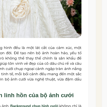
g hình đều là một lát cắt của cảm xúc, một
ọn đời. Để tạo nên bộ ảnh hoàn hảo, yếu tố
trò không thể thay thế chính là sân khấu để
giúp tôn vinh vẻ đẹp của cô dâu chú rể và câu
 ảnh cưới chụp ngoại cảnh ngập tràn ánh nắng
ế tinh tế, mỗi bối cảnh đều mang đến một sắc
nên bộ ảnh cưới vừa nghệ thuật, vừa đậm dấu
 linh hồn của bộ ảnh cưới
p ảnh,
không chỉ là
Background chụp hình cưới