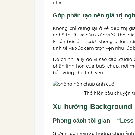
nhân.
Góp phần tạo nên giá trị ngh
Không chỉ dừng lại ở vẻ đẹp thị g
nghệ thuật và cảm xúc vượt thời gi
khiến bức ảnh cưới không bị lỗi thờ
tinh tế và xúc cảm trọn vẹn như lúc 
Đó chính là lý do vì sao các Stud
phần linh hồn của buổi chụp, nơi m
bền vững cho tình yêu.
Thể hiện câu chuyện t
Xu hướng Background c
Phong cách tối giản – “Less
Giữa muôn vàn xu hướng chụp ảnh c