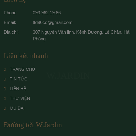
Phone:
093 962 19 86
Email:
ttd86co@gmail.com
Địa chỉ:
307 Nguyễn Văn linh, Kênh Dương, Lê Chân, Hải
Phòng
Liên kết nhanh
TRANG CHỦ
W.JARDIN
TIN TỨC
LIÊN HỆ
THƯ VIỆN
ƯU ĐÃI
Đường tới W.Jardin