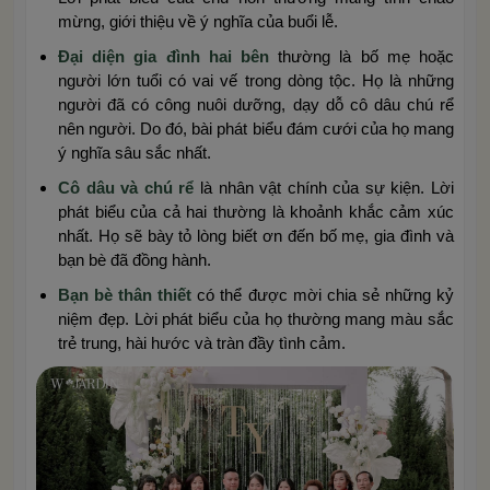
mừng, giới thiệu về ý nghĩa của buổi lễ.
Đại diện gia đình hai bên
thường là bố mẹ hoặc
người lớn tuổi có vai vế trong dòng tộc. Họ là những
người đã có công nuôi dưỡng, dạy dỗ cô dâu chú rể
nên người. Do đó, bài phát biểu đám cưới của họ mang
ý nghĩa sâu sắc nhất.
Cô dâu và chú rể
là nhân vật chính của sự kiện. Lời
phát biểu của cả hai thường là khoảnh khắc cảm xúc
nhất. Họ sẽ bày tỏ lòng biết ơn đến bố mẹ, gia đình và
bạn bè đã đồng hành.
Bạn bè thân thiết
có thể được mời chia sẻ những kỷ
niệm đẹp. Lời phát biểu của họ thường mang màu sắc
trẻ trung, hài hước và tràn đầy tình cảm.