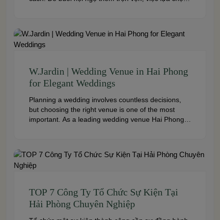
địa điểm phù hợp về không gian, thực đơn và chi
phí là điều không thể bỏ qua. Dưới […]
W.Jardin | Wedding Venue in Hai Phong
for Elegant Weddings
Planning a wedding involves countless decisions,
but choosing the right venue is one of the most
important. As a leading wedding venue Hai Phong,
W.Jardin combines elegant banquet halls, romantic
garden spaces, premium cuisine prepared under
the ISO 22000:2018 food safety management
system, and dedicated event support to help
couples create a seamless and memorable […]
TOP 7 Công Ty Tổ Chức Sự Kiện Tại
Hải Phòng Chuyên Nghiệp