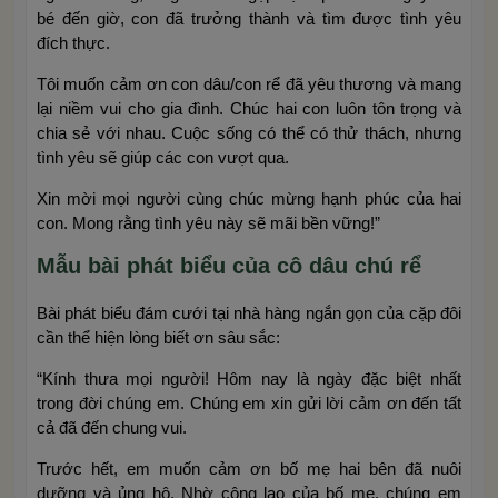
bé đến giờ, con đã trưởng thành và tìm được tình yêu
đích thực.
Tôi muốn cảm ơn con dâu/con rể đã yêu thương và mang
lại niềm vui cho gia đình. Chúc hai con luôn tôn trọng và
chia sẻ với nhau. Cuộc sống có thể có thử thách, nhưng
tình yêu sẽ giúp các con vượt qua.
Xin mời mọi người cùng chúc mừng hạnh phúc của hai
con. Mong rằng tình yêu này sẽ mãi bền vững!”
Mẫu bài phát biểu của cô dâu chú rể
Bài phát biểu đám cưới tại nhà hàng ngắn gọn của cặp đôi
cần thể hiện lòng biết ơn sâu sắc:
“Kính thưa mọi người! Hôm nay là ngày đặc biệt nhất
trong đời chúng em. Chúng em xin gửi lời cảm ơn đến tất
cả đã đến chung vui.
Trước hết, em muốn cảm ơn bố mẹ hai bên đã nuôi
dưỡng và ủng hộ. Nhờ công lao của bố mẹ, chúng em