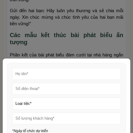
Gửi đến hai bạn: Hãy luôn yêu thương và sẻ chia mỗi
ngày. Xin chúc mừng và chúc tình yêu của hai bạn mãi
bền vững!”
Các mẫu kết thúc bài phát biểu ấn
tượng
Phần kết của bài phát biểu đám cưới tại nhà hàng ngắn
gọn cần để lại ấn tượng sâu đậm:
“Một lần nữa, xin chúc hai cháu trăm năm hạnh phúc.
Chúc mọi người buổi tối vui vẻ và tràn đầy niềm vui. Xin
chân thành cảm ơn!”
“Xin mời toàn thể quý vị cùng nâng ly. Chúc cho tình yêu
của hai cháu mãi bền lâu như dòng sông không bao giờ
cạn. Cảm ơn tất cả!”
“Chúc hai con luôn hạnh phúc và thành công. Xin kính
chúc quý vị sức khỏe dồi dào. Xin trân trọng cảm ơn!”
*Ngày tổ chức dự kiến