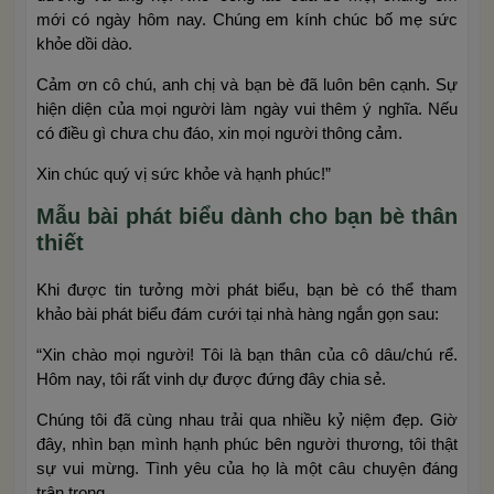
mới có ngày hôm nay. Chúng em kính chúc bố mẹ sức
khỏe dồi dào.
Cảm ơn cô chú, anh chị và bạn bè đã luôn bên cạnh. Sự
hiện diện của mọi người làm ngày vui thêm ý nghĩa. Nếu
có điều gì chưa chu đáo, xin mọi người thông cảm.
Xin chúc quý vị sức khỏe và hạnh phúc!”
Mẫu bài phát biểu dành cho bạn bè thân
thiết
Khi được tin tưởng mời phát biểu, bạn bè có thể tham
khảo bài phát biểu đám cưới tại nhà hàng ngắn gọn sau:
“Xin chào mọi người! Tôi là bạn thân của cô dâu/chú rể.
Hôm nay, tôi rất vinh dự được đứng đây chia sẻ.
Chúng tôi đã cùng nhau trải qua nhiều kỷ niệm đẹp. Giờ
đây, nhìn bạn mình hạnh phúc bên người thương, tôi thật
sự vui mừng. Tình yêu của họ là một câu chuyện đáng
trân trọng.