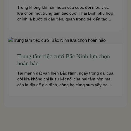
Trong không khí hân hoan của cuộc đời mới, việc
lựa chọn một trung tâm tiệc cưới Thái Bình phù hợp
chính là bước đi đầu tiên, quan trọng để kiến tạo
nên một hôn lễ trong mơ. Thái Bình – mảnh đất
giàu truyền thống văn hóa – ngày nay cũng sở hữu
nhiều […]
Trung tâm tiệc cưới Bắc Ninh lựa chọn
hoàn hảo
Tại mảnh đất văn hiến Bắc Ninh, ngày trọng đại của
đôi lứa không chỉ là sự kết nối của hai tâm hồn mà
còn là dịp để gia đình, dòng họ cùng sum vầy trong
niềm hạnh phúc. Để khoảnh khắc ấy thêm phần
trọn vẹn và đáng nhớ, việc lựa chọn một trung […]