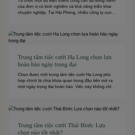
Tổ chức một sự kiện thành công cần sự đồng hành
của đơn vị có kinh nghiệm và khả năng triển khai
chuyên nghiệp. Tại Hải Phòng, nhiều công ty cung
cấp đa dạng dịch vụ từ tiệc cưới, hội nghị, hội thảo
đến team building và sự kiện doanh nghiệp. Dưới
đây là những […]
Trung tâm tiệc cưới Hạ Long chọn lựa
hoàn hảo ngày trọng đại
Chọn được một trung tâm tiệc cưới Hạ Long phù
hợp chính là chìa khóa quan trọng đầu tiên mở ra
một ngày trọng đại hoàn hảo. Việc này không chỉ
quyết định đến bầu không khí, hình ảnh của tiệc
cưới mà còn ảnh hưởng trực tiếp đến trải nghiệm
của bạn và toàn […]
Trung tâm tiệc cưới Thái Bình: Lựa
chọn nào tốt nhất?