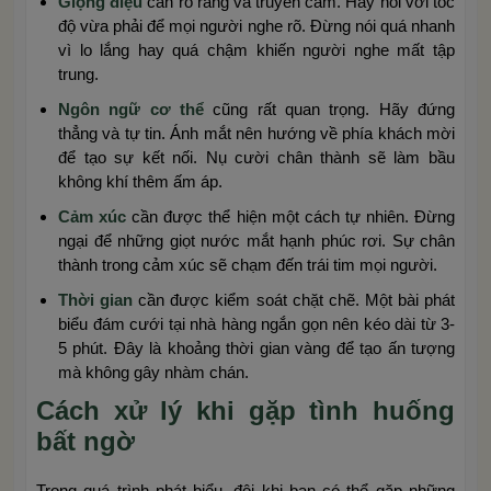
Giọng điệu
cần rõ ràng và truyền cảm. Hãy nói với tốc
độ vừa phải để mọi người nghe rõ. Đừng nói quá nhanh
vì lo lắng hay quá chậm khiến người nghe mất tập
trung.
Ngôn ngữ cơ thể
cũng rất quan trọng. Hãy đứng
thẳng và tự tin. Ánh mắt nên hướng về phía khách mời
để tạo sự kết nối. Nụ cười chân thành sẽ làm bầu
không khí thêm ấm áp.
Cảm xúc
cần được thể hiện một cách tự nhiên. Đừng
ngại để những giọt nước mắt hạnh phúc rơi. Sự chân
thành trong cảm xúc sẽ chạm đến trái tim mọi người.
Thời gian
cần được kiểm soát chặt chẽ. Một bài phát
biểu đám cưới tại nhà hàng ngắn gọn nên kéo dài từ 3-
5 phút. Đây là khoảng thời gian vàng để tạo ấn tượng
mà không gây nhàm chán.
Cách xử lý khi gặp tình huống
bất ngờ
Trong quá trình phát biểu, đôi khi bạn có thể gặp những