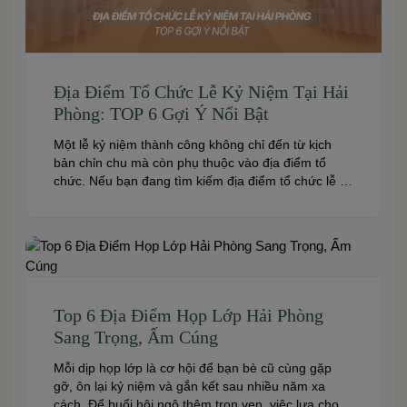
Địa Điểm Tổ Chức Lễ Kỷ Niệm Tại Hải
Phòng: TOP 6 Gợi Ý Nổi Bật
Một lễ kỷ niệm thành công không chỉ đến từ kịch
bản chỉn chu mà còn phụ thuộc vào địa điểm tổ
chức. Nếu bạn đang tìm kiếm địa điểm tổ chức lễ kỷ
niệm tại Hải Phòng có không gian đẹp, dịch vụ
chuyên nghiệp và đáp ứng nhiều quy mô sự kiện,
đừng […]
Top 6 Địa Điểm Họp Lớp Hải Phòng
Sang Trọng, Ấm Cúng
Mỗi dịp họp lớp là cơ hội để bạn bè cũ cùng gặp
gỡ, ôn lại kỷ niệm và gắn kết sau nhiều năm xa
cách. Để buổi hội ngộ thêm trọn vẹn, việc lựa chọn