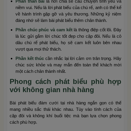
Phần thân bài
là nơi chia sẻ câu chuyện tình yêu và
niềm vui. Nếu là lời phát biểu của chú rể, anh có thể kể
về hành trình gặp gỡ và yêu thương. Những kỷ niệm
đáng nhớ sẽ làm bài phát biểu thêm chân thành.
Phần chúc phúc và cam kết
là thông điệp cốt lõi. Đây
là lúc gửi gắm lời chúc tốt đẹp cho cặp đôi. Nếu là cô
dâu chú rể phát biểu, họ sẽ cam kết luôn bên nhau
vượt qua mọi thử thách.
Phần kết thúc
cần nhắc lại lời cảm ơn trân trọng. Hãy
chúc sức khỏe và may mắn đến toàn thể khách mời
một cách chân thành nhất.
Phong cách phát biểu phù hợp
với không gian nhà hàng
Bài phát biểu đám cưới tại nhà hàng ngắn gọn có thể
mang nhiều sắc thái khác nhau. Tùy vào tính cách của
cặp đôi và không khí buổi tiệc mà bạn lựa chọn phong
cách phù hợp.