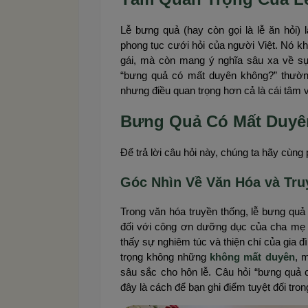
Lễ bưng quả (hay còn gọi là lễ ăn hỏi) 
phong tục cưới hỏi của người Việt. Nó kh
gái, mà còn mang ý nghĩa sâu xa về sự 
“bưng quả có mất duyên không?” thường
nhưng điều quan trọng hơn cả là cái tâm v
Bưng Quả Có Mất Duyê
Để trả lời câu hỏi này, chúng ta hãy cùng
Góc Nhìn Về Văn Hóa và Tr
Trong văn hóa truyền thống, lễ bưng quả 
đối với công ơn dưỡng dục của cha mẹ 
thấy sự nghiêm túc và thiện chí của gia đì
trọng không những
không mất duyên
, 
sâu sắc cho hôn lễ. Câu hỏi “bưng quả c
đây là cách để bạn ghi điểm tuyệt đối tron