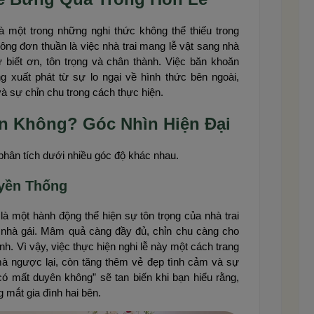
là một trong những nghi thức không thể thiếu trong
ông đơn thuần là việc nhà trai mang lễ vật sang nhà
biết ơn, tôn trọng và chân thành. Việc băn khoăn
 xuất phát từ sự lo ngại về hình thức bên ngoài,
à sự chỉn chu trong cách thực hiện.
n Không? Góc Nhìn Hiện Đại
 phân tích dưới nhiều góc độ khác nhau.
uyền Thống
là một hành động thể hiện sự tôn trọng của nhà trai
nhà gái. Mâm quả càng đầy đủ, chỉn chu càng cho
nh. Vì vậy, việc thực hiện nghi lễ này một cách trang
mà ngược lại, còn tăng thêm vẻ đẹp tình cảm và sự
ó mất duyên không” sẽ tan biến khi bạn hiểu rằng,
g mắt gia đình hai bên.