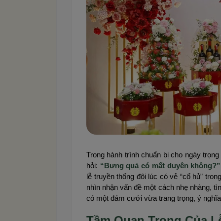
Trong hành trình chuẩn bị cho ngày trọng 
hỏi:
“Bưng quả có mất duyên không?”
lễ truyền thống đôi lúc có vẻ “cổ hủ” tro
nhìn nhận vấn đề một cách nhẹ nhàng, tì
có một đám cưới vừa trang trọng, ý nghĩ
Tầm Quan Trọng Của L