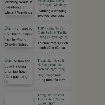
Venue in Hai Phong
cách. Để buổi hội
mô sự kiện, đừng
for Elegant Weddings
ngộ thêm trọn vẹn,
[…]
Planning a wedding
việc lựa chọn địa
involves countless
điểm phù hợp về
decisions, but
không gian, thực
choosing the right
đơn và chi phí là
TOP 7 Công Ty Tổ
venue is one of the
điều không thể bỏ
Chức Sự Kiện Tại Hải
most important. As a
qua. Dưới […]
Phòng Chuyên Nghiệp
leading wedding
Tổ chức một sự kiện
venue Hai Phong,
thành công cần sự
W.Jardin combines
đồng hành của đơn
elegant banquet
vị có kinh nghiệm và
halls, romantic
Trung tâm tiệc cưới
khả năng triển khai
garden spaces,
Hạ Long chọn lựa
chuyên nghiệp. Tại
premium cuisine
hoàn hảo ngày trọng
Hải Phòng, nhiều
prepared under the
đại
Chọn được một
công ty cung cấp đa
ISO 22000:2018
trung tâm tiệc cưới
dạng dịch vụ từ tiệc
food safety
Hạ Long phù hợp
cưới, hội nghị, hội
management
chính là chìa khóa
thảo đến team
system, and
quan trọng đầu tiên
building và sự kiện
dedicated event
Trung tâm tiệc cưới
mở ra một ngày
doanh nghiệp. Dưới
Thái Bình: Lựa chọn
support to help
trọng đại hoàn hảo.
nào tốt nhất?
đây là những […]
couples create a