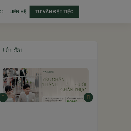
C
LIÊN HỆ
TƯ VẤN ĐẶT TIỆC
Ưu đãi