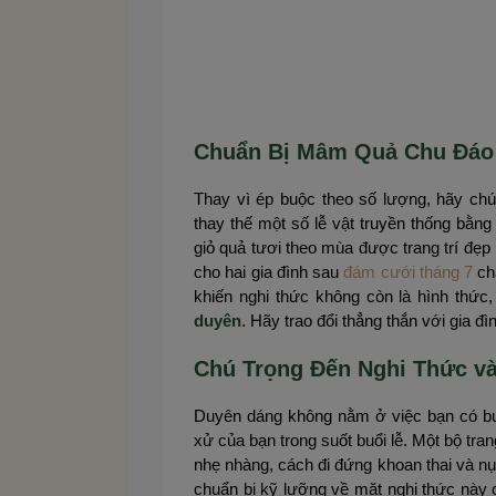
Chuẩn Bị Mâm Quả Chu Đáo
Thay vì ép buộc theo số lượng, hãy ch
thay thế một số lễ vật truyền thống bằn
giỏ quả tươi theo mùa được trang trí đẹp
cho hai gia đình sau
đám cưới tháng 7
ch
khiến nghi thức không còn là hình thức
duyên
. Hãy trao đổi thẳng thắn với gia 
Chú Trọng Đến Nghi Thức v
Duyên dáng không nằm ở việc bạn có b
xử của bạn trong suốt buổi lễ. Một bộ trang
nhẹ nhàng, cách đi đứng khoan thai và nụ
chuẩn bị kỹ lưỡng về mặt nghi thức này c