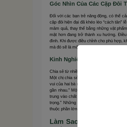
Góc Nhìn Của Các Cặp Đôi T
Đối với các bạn trẻ năng động, có thể cả
cặp đôi hiện đại đã khéo léo “cách tân” 
mâm quả, thay thế bằng những vật phẩm t
mật hơn đang trở thành xu hướng. Điều q
đình. Khi được điều chỉnh cho phù hợp, k
mà đó sẽ là một kỷ niệm đẹp.
Kinh Nghiệm Thực Tế Từ Cá
Chia sẻ từ nhiều anh chị đi trước cho thấy
Một chị chia sẻ: “Ban đầu mình cũng ngại
vui của hai bà mẹ, mình thấy thật ý nghĩa
gần nhau.” Một anh khác nói: “Chúng tôi
trung vào chất lượng và cách bài trí đẹp
trọng.” Những trải nghiệm này khẳng đị
thuộc phần lớn vào cách bạn linh hoạt và 
Làm Sao Để Lễ Bưng Q