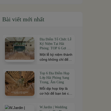
Bài viết mới nhất
Địa Điểm Tổ Chức Lễ
Kỷ Niệm Tại Hải
Phòng: TOP 6 Gợi Ý
Nổi Bật
Một lễ kỷ niệm thành
công không chỉ đến
từ kịch bản chỉn chu
mà còn phụ thuộc
Top 6 Địa Điểm Họp
vào địa điểm tổ
Lớp Hải Phòng Sang
chức. Nếu bạn đang
Trọng, Ấm Cúng
tìm kiếm địa điểm tổ
Mỗi dịp họp lớp là
chức lễ kỷ niệm tại
cơ hội để bạn bè cũ
Hải Phòng có không
cùng gặp gỡ, ôn lại
gian đẹp, dịch vụ
kỷ niệm và gắn kết
chuyên nghiệp và
W.Jardin | Wedding
sau nhiều năm xa
đáp ứng nhiều quy