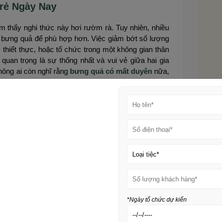
rẻ Ngày Nay
m thấy nghi thức này hơi rườm rà. Tuy nhiên, nhiều
lễ bưng quả để phù hợp hơn. Việc giảm bớt số lượng
hiết thực, hoặc tổ chức trong một không gian thân
uan trọng là sự thống nhất và vui vẻ giữa hai gia
hông ai còn nghĩ rằng
bưng quả có mất duyên
nữa,
c Cặp Đôi Đã Tổ Chức
, hầu hết đều không hối hận khi giữ lại nghi thức này.
, nhưng khi nhìn thấy không khí trang trọng và niềm
. Nó là bước đệm quan trọng để hai gia đình xích lại
 đã giản lược bớt, chỉ còn 3-5 mâm quả chính, tập
 mắt. Mọi người đều khen là trẻ trung mà vẫn trang
nh rằng, việc
bưng quả có mất duyên không
phụ
sáng tạo.
*Ngày tổ chức dự kiến
uả Trở Nên Ý Nghĩa Và Đáng