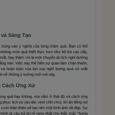
 và Sáng Tạo
ú trọng vào ý nghĩa của từng mâm quả. Bạn có thể
g những món quà thiết thực hơn như bộ trà cao cấp,
 mắt, hay thậm chí là một chuyến du lịch nghỉ dưỡng
ẳng hạn. Việc này thể hiện sự quan tâm chân thành,
, và hoàn toàn xóa tan suy nghĩ
bưng quả có mất
đình về những ý tưởng mới mẻ này.
à Cách Ứng Xử
ưng quả hay không, mà nằm ở thái độ và cách ứng
 phục lịch sự (áo dài, vest chỉn chu), lời ăn tiếng nói
 cười thân thiện sẽ tạo nên một hình ảnh rất đẹp. Sự
hính là câu trả lời rõ ràng nhất cho thắc mắc “bưng