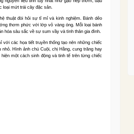
 nguyên liệu tinh túy nhất như gạo nếp thơm, đậu
c loại mứt trái cây đặc sản.
ệ thuật đòi hỏi sự tỉ mỉ và kinh nghiệm. Bánh dẻo
ớng thơm phức với lớp vỏ vàng óng. Mỗi loại bánh
n hóa sâu sắc về sự sum vầy và tình thân gia đình.
với các họa tiết truyền thống tạo nên những chiếc
 nhỏ. Hình ảnh chú Cuội, chị Hằng, cung trăng hay
iện một cách sinh động và tinh tế trên từng chiếc