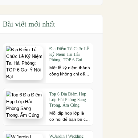
Bài viết mới nhất
Địa Điểm Tổ Chức Lễ
Kỷ Niệm Tại Hải
Phòng: TOP 6 Gợi Ý
Nổi Bật
Một lễ kỷ niệm thành
công không chỉ đến
từ kịch bản chỉn chu
mà còn phụ thuộc
vào địa điểm tổ
Top 6 Địa Điểm Họp
chức. Nếu bạn đang
Lớp Hải Phòng Sang
tìm kiếm địa điểm tổ
Trọng, Ấm Cúng
chức lễ kỷ niệm tại
Mỗi dịp họp lớp là
Hải Phòng có không
cơ hội để bạn bè cũ
gian đẹp, dịch vụ
cùng gặp gỡ, ôn lại
chuyên nghiệp và
kỷ niệm và gắn kết
đáp ứng nhiều quy
W.Jardin | Wedding
sau nhiều năm xa