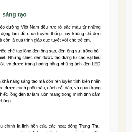
 sáng tạo
 nẻo đường Việt Nam đều rực rỡ sắc màu từ những
t động làm đồ chơi truyền thống này không chỉ đơn
 còn là quá trình giáo dục tuyệt vời cho trẻ em.
iệc chế tạo lồng đèn ông sao, đèn ông sư, trống bỏi,
iệt. Những chiếc đèn được tạo dựng từ các vật liệu
y bồi, và được trang hoàng bằng những ánh đèn LED
ển khả năng sáng tạo mà còn rèn luyện tính kiên nhẫn
ọc được cách phối màu, cách cắt dán, và quan trọng
hiếc lồng đèn tự làm luôn mang trong mình tình cảm
 chúng.
 chính là linh hồn của các hoạt động Trung Thu.