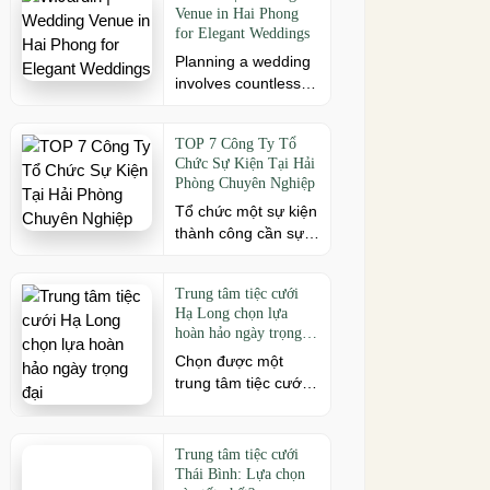
mô sự kiện, đừng
Venue in Hai Phong
cách. Để buổi hội
for Elegant Weddings
[…]
ngộ thêm trọn vẹn,
Planning a wedding
việc lựa chọn địa
involves countless
điểm phù hợp về
decisions, but
không gian, thực
choosing the right
đơn và chi phí là
TOP 7 Công Ty Tổ
venue is one of the
điều không thể bỏ
Chức Sự Kiện Tại Hải
most important. As a
qua. Dưới […]
Phòng Chuyên Nghiệp
leading wedding
Tổ chức một sự kiện
venue Hai Phong,
thành công cần sự
W.Jardin combines
đồng hành của đơn
elegant banquet
vị có kinh nghiệm và
halls, romantic
Trung tâm tiệc cưới
khả năng triển khai
garden spaces,
Hạ Long chọn lựa
chuyên nghiệp. Tại
premium cuisine
hoàn hảo ngày trọng
Hải Phòng, nhiều
prepared under the
đại
Chọn được một
công ty cung cấp đa
ISO 22000:2018
trung tâm tiệc cưới
dạng dịch vụ từ tiệc
food safety
Hạ Long phù hợp
cưới, hội nghị, hội
management
chính là chìa khóa
thảo đến team
system, and
quan trọng đầu tiên
building và sự kiện
dedicated event
Trung tâm tiệc cưới
mở ra một ngày
doanh nghiệp. Dưới
Thái Bình: Lựa chọn
support to help