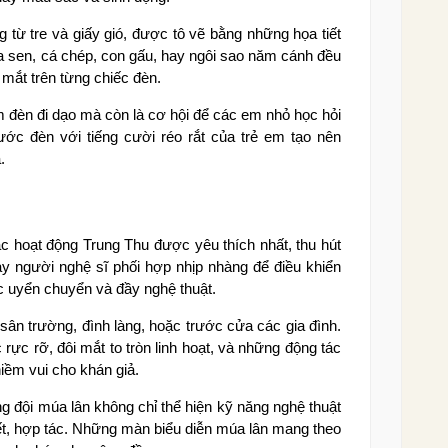
từ tre và giấy gió, được tô vẽ bằng những họa tiết
a sen, cá chép, con gấu, hay ngôi sao năm cánh đều
mắt trên từng chiếc đèn.
 đèn đi dạo mà còn là cơ hội để các em nhỏ học hỏi
ớc đèn với tiếng cười réo rắt của trẻ em tạo nên
.
c hoạt động Trung Thu được yêu thích nhất, thu hút
ảy người nghệ sĩ phối hợp nhịp nhàng để điều khiển
c uyển chuyển và đầy nghệ thuật.
 sân trường, đình làng, hoặc trước cửa các gia đình.
rực rỡ, đôi mắt to tròn linh hoạt, và những động tác
ềm vui cho khán giả.
ng đội múa lân không chỉ thể hiện kỹ năng nghệ thuật
ết, hợp tác. Những màn biểu diễn múa lân mang theo