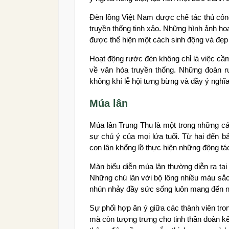
Đèn lồng Việt Nam được chế tác thủ công 
truyền thống tinh xảo. Những hình ảnh ho
được thể hiện một cách sinh động và đẹp 
Hoạt động rước đèn không chỉ là việc cầm
về văn hóa truyền thống. Những đoàn rư
không khí lễ hội tưng bừng và đầy ý nghĩa
Múa lân
Múa lân Trung Thu là một trong những cá
sự chú ý của mọi lứa tuổi. Từ hai đến b
con lân khổng lồ thực hiện những động tá
Màn biểu diễn múa lân thường diễn ra tại
Những chú lân với bộ lông nhiều màu sắc 
nhún nhảy đầy sức sống luôn mang đến ni
Sự phối hợp ăn ý giữa các thành viên tro
mà còn tượng trưng cho tinh thần đoàn k