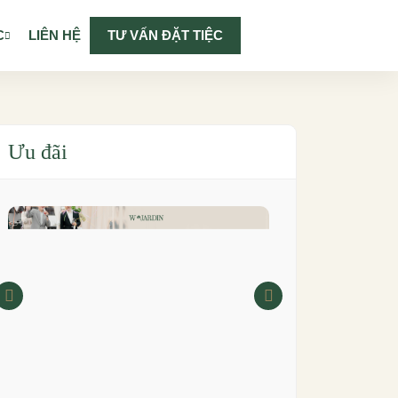
C
LIÊN HỆ
TƯ VẤN ĐẶT TIỆC
Ưu đãi