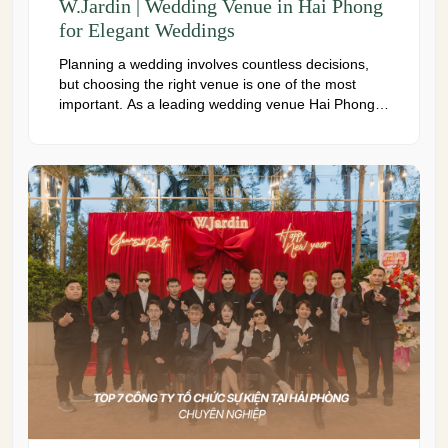
W.Jardin | Wedding Venue in Hai Phong
for Elegant Weddings
Planning a wedding involves countless decisions,
but choosing the right venue is one of the most
important. As a leading wedding venue Hai Phong,
W.Jardin combines elegant banquet halls, romantic
garden spaces, premium cuisine prepared under
the ISO 22000:2018 food safety management
system, and dedicated event support to help
couples create a seamless and memorable […]