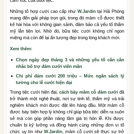
cảm xúc của buổi tiệc.
Những tổ hợp cưới cao cấp như
W.Jardin
tại Hải Phòng
mang đến giải pháp trọn gói, trong đó mâm cỗ được thiết
kế hài hòa với không gian sảnh, đảm bảo cả yếu tố thẩm
mỹ lẫn tiện lợi. Nhờ đó, bữa tiệc cưới không chỉ ngon
miệng mà còn để lại ấn tượng đẹp trong lòng khách mời.
Xem thêm:
Chọn ngày đẹp tháng 3 và những yếu tố cần cân
nhắc bổ trợ đám cưới viên mãn
Chi phí đám cưới 200 triệu – Mức ngân sách lý
tưởng cho lễ cưới hiện đại
Trong tiệc cưới hiện đại,
cách bày mâm cỗ đám cưới
đã
trở thành một nghệ thuật, nơi sự tinh tế, thẩm mỹ và trải
nghiệm khách mời được đặt lên hàng đầu. Một mâm cỗ
được bày biện hợp lý không chỉ giúp bữa tiệc diễn ra suôn
sẻ mà còn góp phần nâng tầm giá trị hôn lễ. Khi được
chuẩn bị kỹ lưỡng và đồng hành cùng những đơn vị tổ
chức uy tín như
W.Jardin
, mâm cỗ cưới sẽ thực sự trở