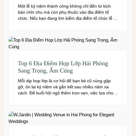
Một lễ kỷ niệm thành công không chỉ đến từ kịch
bản chỉn chu mà còn phụ thuộc vào địa điểm tổ
chức. Nếu bạn đang tìm kiếm địa điểm tổ chức lễ kỷ
niệm tại Hải Phòng có không gian đẹp, dịch vụ
chuyên nghiệp và đáp ứng nhiều quy mô sự kiện,
đừng […]
Top 6 Địa Điểm Họp Lớp Hải Phòng
Sang Trọng, Ấm Cúng
Mỗi dịp họp lớp là cơ hội để bạn bè cũ cùng gặp
gỡ, ôn lại kỷ niệm và gắn kết sau nhiều năm xa
cách. Để buổi hội ngộ thêm trọn vẹn, việc lựa chọn
địa điểm phù hợp về không gian, thực đơn và chi
phí là điều không thể bỏ qua. Dưới […]