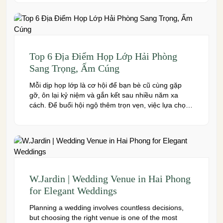
chuyên nghiệp và đáp ứng nhiều quy mô sự kiện,
đừng […]
Top 6 Địa Điểm Họp Lớp Hải Phòng
Sang Trọng, Ấm Cúng
Mỗi dịp họp lớp là cơ hội để bạn bè cũ cùng gặp
gỡ, ôn lại kỷ niệm và gắn kết sau nhiều năm xa
cách. Để buổi hội ngộ thêm trọn vẹn, việc lựa chọn
địa điểm phù hợp về không gian, thực đơn và chi
phí là điều không thể bỏ qua. Dưới […]
W.Jardin | Wedding Venue in Hai Phong
for Elegant Weddings
Planning a wedding involves countless decisions,
but choosing the right venue is one of the most