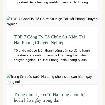
important. As a leading wedding venue Hai Phong,
W.Jardin combines elegant banquet halls, romantic
garden spaces, premium cuisine prepared under
the ISO 22000:2018 food safety management
system, and dedicated event support to help
couples create a seamless and memorable […]
TOP 7 Công Ty Tổ Chức Sự Kiện Tại
Hải Phòng Chuyên Nghiệp
Tổ chức một sự kiện thành công cần sự đồng hành
của đơn vị có kinh nghiệm và khả năng triển khai
chuyên nghiệp. Tại Hải Phòng, nhiều công ty cung
cấp đa dạng dịch vụ từ tiệc cưới, hội nghị, hội thảo
đến team building và sự kiện doanh nghiệp. Dưới
đây là những […]
Trung tâm tiệc cưới Hạ Long chọn lựa
hoàn hảo ngày trọng đại