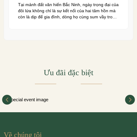
Tại mảnh đất văn hiến Bắc Ninh, ngày trọng đại của
đôi lứa không chỉ là sự kết nối của hai tâm hồn mà
còn là dịp để gia đình, dòng họ cùng sum vầy trong
niềm hạnh phúc. Để khoảnh khắc ấy thêm phần
trọn vẹn và đáng nhớ, việc lựa chọn một trung […]
Ưu đãi đặc biệt
Về chúng tôi