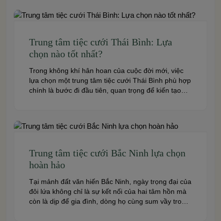
của bạn và toàn […]
Trung tâm tiệc cưới Thái Bình: Lựa
chọn nào tốt nhất?
Trong không khí hân hoan của cuộc đời mới, việc
lựa chọn một trung tâm tiệc cưới Thái Bình phù hợp
chính là bước đi đầu tiên, quan trọng để kiến tạo
nên một hôn lễ trong mơ. Thái Bình – mảnh đất
giàu truyền thống văn hóa – ngày nay cũng sở hữu
nhiều […]
Trung tâm tiệc cưới Bắc Ninh lựa chọn
hoàn hảo
Tại mảnh đất văn hiến Bắc Ninh, ngày trọng đại của
đôi lứa không chỉ là sự kết nối của hai tâm hồn mà
còn là dịp để gia đình, dòng họ cùng sum vầy trong
niềm hạnh phúc. Để khoảnh khắc ấy thêm phần
trọn vẹn và đáng nhớ, việc lựa chọn một trung […]