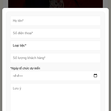
Gợi ý một số cách tạo dáng khi chụp ảnh áo dài
Kinh nghiệm để có bộ ảnh cưới áo
dài đẹp
*Ngày tổ chức dự kiến
Chọn studio uy tín
Một studio chuyên nghiệp chính là nơi giúp bạn hiện thực
hóa giấc mơ về một bộ ảnh cưới mang đậm dấu ấn cá
nhân. Hãy ưu tiên những đơn vị có đội ngũ nhiếp ảnh giàu
kinh nghiệm, am hiểu ánh sáng và bố cục, đặc biệt là có
khả năng làm nổi bật nét đẹp truyền thống của áo dài.