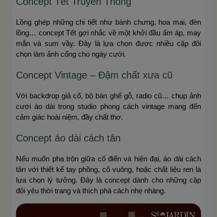
Concept Tết Truyền Thống
Lồng ghép những chi tiết như bánh chưng, hoa mai, đèn
lồng… concept Tết gợi nhắc về một khởi đầu ấm áp, may
mắn và sum vầy. Đây là lựa chọn được nhiều cặp đôi
chọn làm ảnh cổng cho ngày cưới.
Concept Vintage – Đậm chất xưa cũ
Với backdrop giả cổ, bộ bàn ghế gỗ, radio cũ… chụp ảnh
cưới áo dài trong studio phong cách vintage mang đến
cảm giác hoài niệm, đầy chất thơ.
Concept áo dài cách tân
Nếu muốn pha trộn giữa cổ điển và hiện đại, áo dài cách
tân với thiết kế tay phồng, cổ vuông, hoặc chất liệu ren là
lựa chọn lý tưởng. Đây là concept dành cho những cặp
đôi yêu thời trang và thích phá cách nhẹ nhàng.