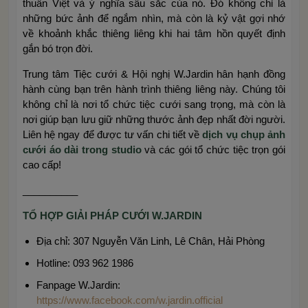
thuần Việt và ý nghĩa sâu sắc của nó. Đó không chỉ là
những bức ảnh để ngắm nhìn, mà còn là kỷ vật gợi nhớ
về khoảnh khắc thiêng liêng khi hai tâm hồn quyết định
gắn bó trọn đời.
Trung tâm Tiệc cưới & Hội nghị W.Jardin hân hạnh đồng
hành cùng bạn trên hành trình thiêng liêng này. Chúng tôi
không chỉ là nơi tổ chức tiệc cưới sang trọng, mà còn là
nơi giúp bạn lưu giữ những thước ảnh đẹp nhất đời người.
Liên hệ ngay để được tư vấn chi tiết về
dịch vụ chụp ảnh
cưới áo dài trong studio
và các gói tổ chức tiệc trọn gói
cao cấp!
__________
TỔ HỢP GIẢI PHÁP CƯỚI W.JARDIN
Địa chỉ: 307 Nguyễn Văn Linh, Lê Chân, Hải Phòng
Hotline: 093 962 1986
Fanpage W.Jardin:
https://www.facebook.com/w.jardin.official