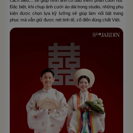
cách điệu… sẽ giúp hình ảnh cô dâu thêm phần cuốn hút.
Đặc biệt, khi chụp ảnh cưới áo dài trong studio, những phụ
kiện được chọn lựa kỹ lưỡng sẽ giúp làm nổi bật trang
phục mà vẫn giữ được nét tinh tế, cổ điển đúng chất Việt.