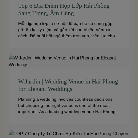
Top 6 Địa Điểm Họp Lớp Hải Phòng
Sang Trọng, Ấm Cúng
Mỗi dịp họp lớp là cơ hội để bạn bè cũ cùng gặp
gỡ, ôn lại kỷ niệm và gắn kết sau nhiều năm xa
cách. Để buổi hội ngộ thêm trọn vẹn, việc lựa chọn
địa điểm phù hợp về không gian, thực đơn và chi
phí là điều không thể bỏ qua. Dưới […]
W.Jardin | Wedding Venue in Hai Phong
for Elegant Weddings
Planning a wedding involves countless decisions,
but choosing the right venue is one of the most
important. As a leading wedding venue Hai Phong,
W.Jardin combines elegant banquet halls, romantic
garden spaces, premium cuisine prepared under
the ISO 22000:2018 food safety management
system, and dedicated event support to help