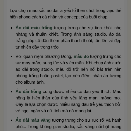
Lựa chọn màu sắc áo dài là yếu tố then chốt trong việc thể
hiện phong cách cá nhân và concept của buổi chụp.
Áo dài màu trắng
tượng trưng cho sự tinh khôi, nhẹ
nhàng và thuần khiết. Trong ánh sáng studio, áo dài
trắng giúp cô dâu thêm phần thanh thoát, tôn lên vẻ đẹp
tự nhiên đầy trong trẻo.
Với quan niệm phương Đông,
màu đỏ
tượng trưng cho
sự may mắn, sung túc và viên mãn. Khi
chụp ảnh cưới
áo dài trong studio
, màu đỏ trở nên nổi bật trên nền
phông trắng hoặc pastel, tạo nên điểm nhấn ấn tượng
cho album ảnh.
Áo dài hồng
cũng được nhiều cô dâu yêu thích. Màu
hồng là hiện thân của tình yêu lãng mạn, mộng mơ.
Đây là lựa chọn được nhiều nàng dâu trẻ yêu thích bởi
vẻ ngọt ngào và nữ tính mà nó mang lại.
Áo dài màu vàng
tượng trưng cho sự rực rỡ và hạnh
phúc. Trong không gian studio, sắc vàng nổi bật mang