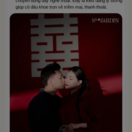
chuyển động đầy nghệ thuật. Đây là kiểu dáng lý tưởng
giúp cô dâu khoe trọn vẻ mềm mại, thanh thoát.