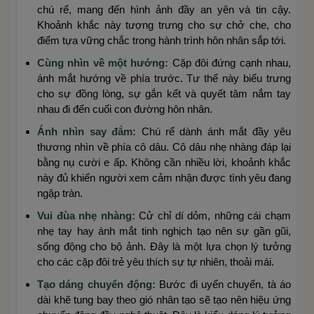
chú rể, mang đến hình ảnh đầy an yên và tin cậy.
Khoảnh khắc này tượng trưng cho sự chở che, cho
điểm tựa vững chắc trong hành trình hôn nhân sắp tới.
Cùng nhìn về một hướng:
Cặp đôi đứng cạnh nhau,
ánh mắt hướng về phía trước. Tư thế này biểu trưng
cho sự đồng lòng, sự gắn kết và quyết tâm nắm tay
nhau đi đến cuối con đường hôn nhân.
Ánh nhìn say đắm:
Chú rể dành ánh mắt đầy yêu
thương nhìn về phía cô dâu. Cô dâu nhẹ nhàng đáp lại
bằng nụ cười e ấp. Không cần nhiều lời, khoảnh khắc
này đủ khiến người xem cảm nhận được tình yêu đang
ngập tràn.
Vui đùa nhẹ nhàng:
Cử chỉ dí dỏm, những cái chạm
nhẹ tay hay ánh mắt tinh nghịch tạo nên sự gần gũi,
sống động cho bộ ảnh. Đây là một lựa chọn lý tưởng
cho các cặp đôi trẻ yêu thích sự tự nhiên, thoải mái.
Tạo dáng chuyển động:
Bước đi uyển chuyển, tà áo
dài khẽ tung bay theo gió nhân tạo sẽ tạo nên hiệu ứng