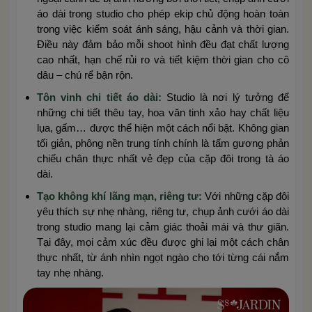
áo dài trong studio cho phép ekip chủ động hoàn toàn
trong việc kiểm soát ánh sáng, hậu cảnh và thời gian.
Điều này đảm bảo mỗi shoot hình đều đạt chất lượng
cao nhất, hạn chế rủi ro và tiết kiệm thời gian cho cô
dâu – chú rể bận rộn.
Tôn vinh chi tiết áo dài:
Studio là nơi lý tưởng để
những chi tiết thêu tay, hoa văn tinh xảo hay chất liệu
lụa, gấm… được thể hiện một cách nổi bật. Không gian
tối giản, phông nền trung tính chính là tấm gương phản
chiếu chân thực nhất vẻ đẹp của cặp đôi trong tà áo
dài.
Tạo không khí lãng mạn, riêng tư:
Với những cặp đôi
yêu thích sự nhẹ nhàng, riêng tư, chụp ảnh cưới áo dài
trong studio mang lại cảm giác thoải mái và thư giãn.
Tại đây, mọi cảm xúc đều được ghi lại một cách chân
thực nhất, từ ánh nhìn ngọt ngào cho tới từng cái nắm
tay nhẹ nhàng.