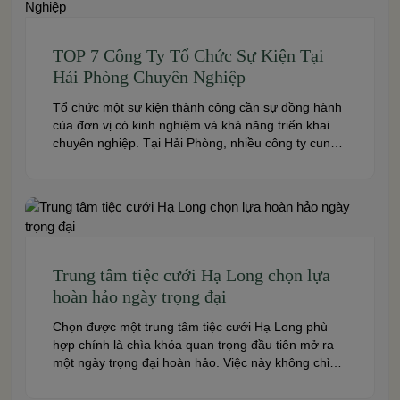
couples create a seamless and memorable […]
TOP 7 Công Ty Tổ Chức Sự Kiện Tại
Hải Phòng Chuyên Nghiệp
Tổ chức một sự kiện thành công cần sự đồng hành
của đơn vị có kinh nghiệm và khả năng triển khai
chuyên nghiệp. Tại Hải Phòng, nhiều công ty cung
cấp đa dạng dịch vụ từ tiệc cưới, hội nghị, hội thảo
đến team building và sự kiện doanh nghiệp. Dưới
đây là những […]
Trung tâm tiệc cưới Hạ Long chọn lựa
hoàn hảo ngày trọng đại
Chọn được một trung tâm tiệc cưới Hạ Long phù
hợp chính là chìa khóa quan trọng đầu tiên mở ra
một ngày trọng đại hoàn hảo. Việc này không chỉ
quyết định đến bầu không khí, hình ảnh của tiệc
cưới mà còn ảnh hưởng trực tiếp đến trải nghiệm