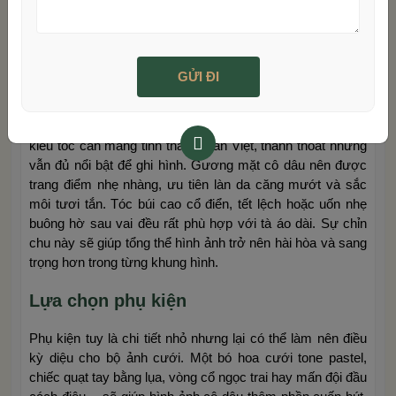
Ngoài ra, hệ thống ánh sáng hiện đại và không gian studio
đa dạng cũng là điểm cộng giúp tạo nên những thước hình
hoàn hảo đến từng chi tiết.
Make-up và làm tóc hài hòa với áo dài
Khi chụp ảnh cưới với áo dài, phong cách trang điểm và
kiểu tóc cần mang tinh thần thuần Việt, thanh thoát nhưng
vẫn đủ nổi bật để ghi hình. Gương mặt cô dâu nên được
trang điểm nhẹ nhàng, ưu tiên làn da căng mướt và sắc
môi tươi tắn. Tóc búi cao cổ điển, tết lệch hoặc uốn nhẹ
buông hờ sau vai đều rất phù hợp với tà áo dài. Sự chỉn
chu này sẽ giúp tổng thể hình ảnh trở nên hài hòa và sang
trọng hơn trong từng khung hình.
Lựa chọn phụ kiện
Phụ kiện tuy là chi tiết nhỏ nhưng lại có thể làm nên điều
kỳ diệu cho bộ ảnh cưới. Một bó hoa cưới tone pastel,
chiếc quạt tay bằng lụa, vòng cổ ngọc trai hay mấn đội đầu