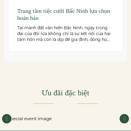
Trung tâm tiệc cưới Bắc Ninh lựa chọn
hoàn hảo
Tại mảnh đất văn hiến Bắc Ninh, ngày trọng
đại của đôi lứa không chỉ là sự kết nối của hai
tâm hồn mà còn là dịp để gia đình, dòng họ
cùng sum vầy trong niềm hạnh phúc. Để
khoảnh khắc ấy thêm phần trọn vẹn và đáng
nhớ, việc lựa chọn một trung […]
Ưu đãi đặc biệt