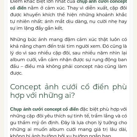
Điểm khác biệt lớn nhất của
chụp ảnh cưới concept
nằm ở cảm xúc. Thay vì diễn xuất, cặp đôi
cổ điển
được khuyến khích thể hiện những khoảnh khắc
tự nhiên nhất: ánh mắt dịu dàng, nụ cười nhẹ hay
sự im lặng đầy gắn kết.
Những bức ảnh mang đậm cảm xúc thật luôn có
khả năng chạm đến trái tim người xem. Đó cũng là
lý do vì sao nhiều cặp đôi, sau nhiều năm nhìn lại
album cưới, vẫn cảm nhận được sự rung động ban
đầu – điều mà không phải concept nào cũng làm
được.
Concept ảnh cưới cổ điển phù
hợp với những ai?
đặc biệt phù hợp với
Chụp ảnh cưới concept cổ điển
những cặp đôi yêu thích sự tinh tế, trầm lắng và có
gu thẩm mỹ ổn định. Đây là lựa chọn lý tưởng cho
những ai muốn album cưới mang giá trị lâu dài,
không bị ảnh hưởng bởi xu hướng ngắn hạn.