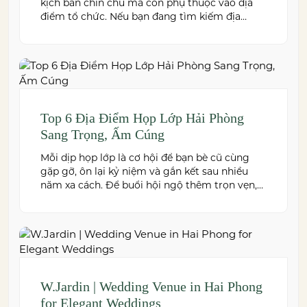
kịch bản chỉn chu mà còn phụ thuộc vào địa
điểm tổ chức. Nếu bạn đang tìm kiếm địa
điểm tổ chức lễ kỷ niệm tại Hải Phòng có
không gian đẹp, dịch vụ chuyên nghiệp và đáp
ứng nhiều quy mô sự kiện, đừng […]
Top 6 Địa Điểm Họp Lớp Hải Phòng
Sang Trọng, Ấm Cúng
Mỗi dịp họp lớp là cơ hội để bạn bè cũ cùng
gặp gỡ, ôn lại kỷ niệm và gắn kết sau nhiều
năm xa cách. Để buổi hội ngộ thêm trọn vẹn,
việc lựa chọn địa điểm phù hợp về không gian,
thực đơn và chi phí là điều không thể bỏ qua.
Dưới […]
W.Jardin | Wedding Venue in Hai Phong
for Elegant Weddings