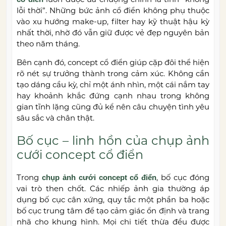
lỗi thời”. Những bức ảnh cổ điển không phụ thuộc
vào xu hướng make-up, filter hay kỹ thuật hậu kỳ
nhất thời, nhờ đó vẫn giữ được vẻ đẹp nguyên bản
theo năm tháng.
Bên cạnh đó, concept cổ điển giúp cặp đôi thể hiện
rõ nét sự trưởng thành trong cảm xúc. Không cần
tạo dáng cầu kỳ, chỉ một ánh nhìn, một cái nắm tay
hay khoảnh khắc đứng cạnh nhau trong không
gian tĩnh lặng cũng đủ kể nên câu chuyện tình yêu
sâu sắc và chân thật.
Bố cục – linh hồn của chụp ảnh
cưới concept cổ điển
Trong
, bố cục đóng
chụp ảnh cưới concept cổ điển
vai trò then chốt. Các nhiếp ảnh gia thường áp
dụng bố cục cân xứng, quy tắc một phần ba hoặc
bố cục trung tâm để tạo cảm giác ổn định và trang
nhã cho khung hình. Mọi chi tiết thừa đều được