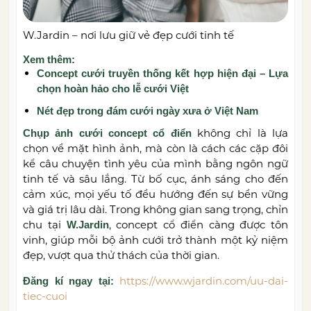
W.Jardin – nơi lưu giữ vẻ đẹp cưới tinh tế
Xem thêm:
Concept cưới truyền thống kết hợp hiện đại – Lựa
chọn hoàn hảo cho lễ cưới Việt
Nét đẹp trong đám cưới ngày xưa ở Việt Nam
không chỉ là lựa
Chụp ảnh cưới concept cổ điển
chọn về mặt hình ảnh, mà còn là cách các cặp đôi
kể câu chuyện tình yêu của mình bằng ngôn ngữ
tinh tế và sâu lắng. Từ bố cục, ánh sáng cho đến
cảm xúc, mọi yếu tố đều hướng đến sự bền vững
và giá trị lâu dài. Trong không gian sang trọng, chỉn
chu tại
, concept cổ điển càng được tôn
W.Jardin
vinh, giúp mỗi bộ ảnh cưới trở thành một kỷ niệm
đẹp, vượt qua thử thách của thời gian.
https://www.wjardin.com/uu-dai-
Đăng kí ngay tại:
tiec-cuoi