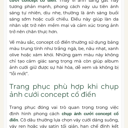
. Thay vì ánh sáng gắt hay
cưới concept cổ điển
tương phản mạnh, phong cách này ưu tiên ánh
sáng tự nhiên, dịu nhẹ, thường là ánh sáng buổi
sáng sớm hoặc cuối chiều. Điều này giúp làn da
nhân vật trở nên mềm mại và cảm xúc trong ảnh
trở nên chân thực hơn.
Về màu sắc, concept cổ điển thường sử dụng bảng
màu trung tính như trắng ngà, be, nâu nhạt, xanh
olive hoặc xám khói. Những gam màu này không
chỉ tạo cảm giác sang trọng mà còn giúp album
ảnh cưới giữ được sự hài hòa, dễ xem và không bị
“lỗi mốt”.
Trang phục phù hợp khi chụp
ảnh cưới concept cổ điển
Trang phục đóng vai trò quan trọng trong việc
định hình phong cách
chụp ảnh cưới concept cổ
. Cô dâu thường lựa chọn váy cưới dáng suông,
điển
váy ren hoặc váy satin tối giản, hạn chế đính kết