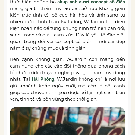
thực hiện những bộ
chụp ảnh cưới concept cổ điển
mang giá trị thẩm mỹ lâu dài. Sở hữu không gian
kiến trúc tinh tế, bố cục hài hòa và ánh sáng tự
nhiên được tính toán kỹ lưỡng, W.Jardin tạo điều
kiện hoàn hảo để từng khung hình trở nên cân đối,
sang trọng và giàu cảm xúc. Đây là yếu tố đặc biệt
quan trọng đối với concept cổ điển – nơi cái đẹp
nằm ở sự chừng mực và tinh giản.
Bên cạnh không gian, W.Jardin còn mang đến
cảm hứng cho các cặp đôi thông qua phong cách
tổ chức cưới chuyên nghiệp và gu thẩm mỹ đồng
nhất. Tại
, W.Jardin không chỉ là nơi lưu
Hải Phòng
giữ khoảnh khắc ngày cưới, mà còn là bối cảnh
giúp câu chuyện tình yêu được kể lại một cách trọn
vẹn, tinh tế và bền vững theo thời gian.