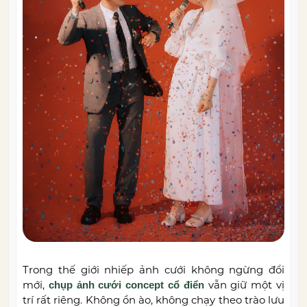
Trong thế giới nhiếp ảnh cưới không ngừng đổi
mới,
vẫn giữ một vị
chụp ảnh cưới concept cổ điển
trí rất riêng. Không ồn ào, không chạy theo trào lưu