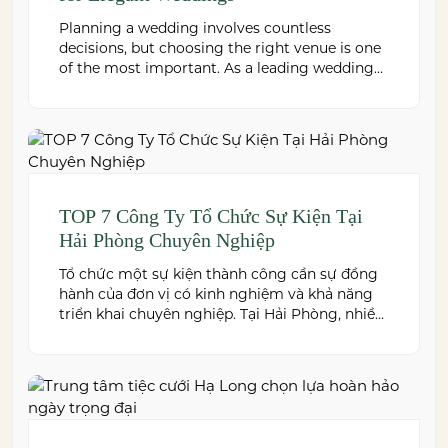
Planning a wedding involves countless
decisions, but choosing the right venue is one
of the most important. As a leading wedding
venue Hai Phong, W.Jardin combines elegant
banquet halls, romantic garden spaces,
premium cuisine prepared under the ISO
22000:2018 food safety management system,
and dedicated event support to help couples
create a seamless and memorable […]
TOP 7 Công Ty Tổ Chức Sự Kiện Tại
Hải Phòng Chuyên Nghiệp
Tổ chức một sự kiện thành công cần sự đồng
hành của đơn vị có kinh nghiệm và khả năng
triển khai chuyên nghiệp. Tại Hải Phòng, nhiều
công ty cung cấp đa dạng dịch vụ từ tiệc cưới,
hội nghị, hội thảo đến team building và sự kiện
doanh nghiệp. Dưới đây là những […]