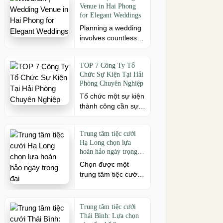
mô sự kiện, đừng
Venue in Hai Phong
cách. Để buổi hội
for Elegant Weddings
[…]
ngộ thêm trọn vẹn,
Planning a wedding
việc lựa chọn địa
involves countless
điểm phù hợp về
decisions, but
không gian, thực
choosing the right
đơn và chi phí là
TOP 7 Công Ty Tổ
venue is one of the
điều không thể bỏ
Chức Sự Kiện Tại Hải
most important. As a
qua. Dưới […]
Phòng Chuyên Nghiệp
leading wedding
Tổ chức một sự kiện
venue Hai Phong,
thành công cần sự
W.Jardin combines
đồng hành của đơn
elegant banquet
vị có kinh nghiệm và
halls, romantic
Trung tâm tiệc cưới
khả năng triển khai
garden spaces,
Hạ Long chọn lựa
chuyên nghiệp. Tại
premium cuisine
hoàn hảo ngày trọng
Hải Phòng, nhiều
prepared under the
đại
Chọn được một
công ty cung cấp đa
ISO 22000:2018
trung tâm tiệc cưới
dạng dịch vụ từ tiệc
food safety
Hạ Long phù hợp
cưới, hội nghị, hội
management
chính là chìa khóa
thảo đến team
system, and
quan trọng đầu tiên
building và sự kiện
dedicated event
Trung tâm tiệc cưới
mở ra một ngày
doanh nghiệp. Dưới
Thái Bình: Lựa chọn
support to help