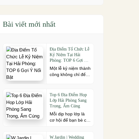
Bài viết mới nhất
Địa Điểm Tổ Chức Lễ
Kỷ Niệm Tại Hải
Phòng: TOP 6 Gợi Ý
Nổi Bật
Một lễ kỷ niệm thành
công không chỉ đến
từ kịch bản chỉn chu
mà còn phụ thuộc
vào địa điểm tổ
Top 6 Địa Điểm Họp
chức. Nếu bạn đang
Lớp Hải Phòng Sang
tìm kiếm địa điểm tổ
Trọng, Ấm Cúng
chức lễ kỷ niệm tại
Mỗi dịp họp lớp là
Hải Phòng có không
cơ hội để bạn bè cũ
gian đẹp, dịch vụ
cùng gặp gỡ, ôn lại
chuyên nghiệp và
kỷ niệm và gắn kết
đáp ứng nhiều quy
W.Jardin | Wedding
sau nhiều năm xa