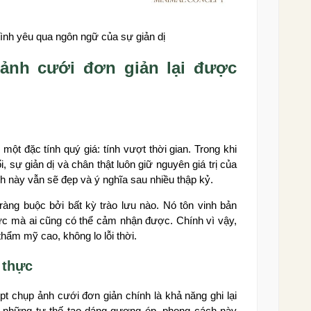
tình yêu qua ngôn ngữ của sự giản dị
 ảnh cưới đơn giản lại được
t đặc tính quý giá: tính vượt thời gian. Trong khi
, sự giản dị và chân thật luôn giữ nguyên giá trị của
 này vẫn sẽ đẹp và ý nghĩa sau nhiều thập kỷ.
ràng buộc bởi bất kỳ trào lưu nào. Nó tôn vinh bản
c mà ai cũng có thể cảm nhận được. Chính vì vậy,
thẩm mỹ cao, không lo lỗi thời.
 thực
t chụp ảnh cưới đơn giản chính là khả năng ghi lại
 những tư thế tạo dáng gượng ép, phong cách này