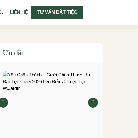
C
LIÊN HỆ
TƯ VẤN ĐẶT TIỆC
Ưu đãi