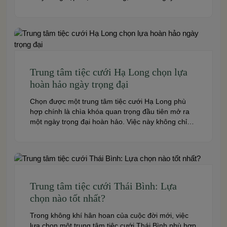
cấp đa dạng dịch vụ từ tiệc cưới, hội nghị, hội thảo
đến team building và sự kiện doanh nghiệp. Dưới
đây là những […]
Trung tâm tiệc cưới Hạ Long chọn lựa
hoàn hảo ngày trọng đại
Chọn được một trung tâm tiệc cưới Hạ Long phù
hợp chính là chìa khóa quan trọng đầu tiên mở ra
một ngày trọng đại hoàn hảo. Việc này không chỉ
quyết định đến bầu không khí, hình ảnh của tiệc
cưới mà còn ảnh hưởng trực tiếp đến trải nghiệm
của bạn và toàn […]
Trung tâm tiệc cưới Thái Bình: Lựa
chọn nào tốt nhất?
Trong không khí hân hoan của cuộc đời mới, việc
lựa chọn một trung tâm tiệc cưới Thái Bình phù hợp