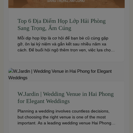
Top 6 Địa Điểm Họp Lớp Hải Phòng
Sang Trọng, Ấm Cúng
Mỗi dịp họp lớp là cơ hội để bạn bè cũ cùng gặp
gỡ, ôn lại kỷ niệm và gắn kết sau nhiều năm xa
cách. Để buổi hội ngộ thêm trọn vẹn, việc lựa chọn
địa điểm phù hợp về không gian, thực đơn và chi
phí là điều không thể bỏ qua. Dưới […]
W.Jardin | Wedding Venue in Hai Phong
for Elegant Weddings
Planning a wedding involves countless decisions,
but choosing the right venue is one of the most
important. As a leading wedding venue Hai Phong,
W.Jardin combines elegant banquet halls, romantic