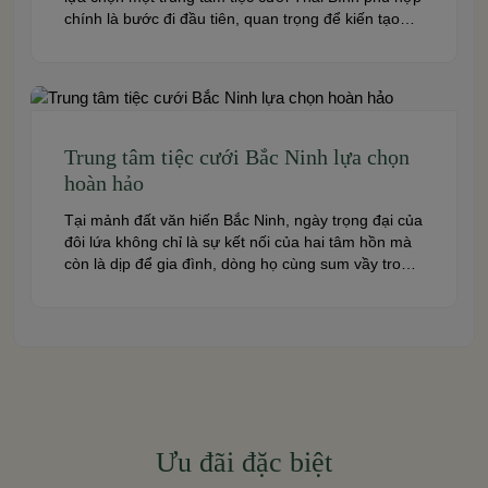
chính là bước đi đầu tiên, quan trọng để kiến tạo
nên một hôn lễ trong mơ. Thái Bình – mảnh đất
giàu truyền thống văn hóa – ngày nay cũng sở hữu
nhiều […]
Trung tâm tiệc cưới Bắc Ninh lựa chọn
hoàn hảo
Tại mảnh đất văn hiến Bắc Ninh, ngày trọng đại của
đôi lứa không chỉ là sự kết nối của hai tâm hồn mà
còn là dịp để gia đình, dòng họ cùng sum vầy trong
niềm hạnh phúc. Để khoảnh khắc ấy thêm phần
trọn vẹn và đáng nhớ, việc lựa chọn một trung […]
Ưu đãi đặc biệt