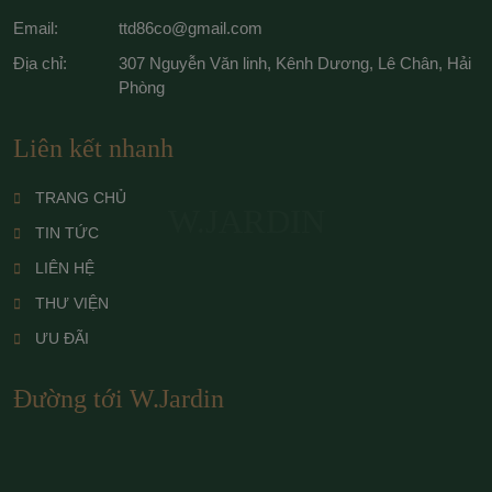
Email:
ttd86co@gmail.com
Địa chỉ:
307 Nguyễn Văn linh, Kênh Dương, Lê Chân, Hải
Phòng
Liên kết nhanh
TRANG CHỦ
W.JARDIN
TIN TỨC
LIÊN HỆ
THƯ VIỆN
ƯU ĐÃI
Đường tới W.Jardin