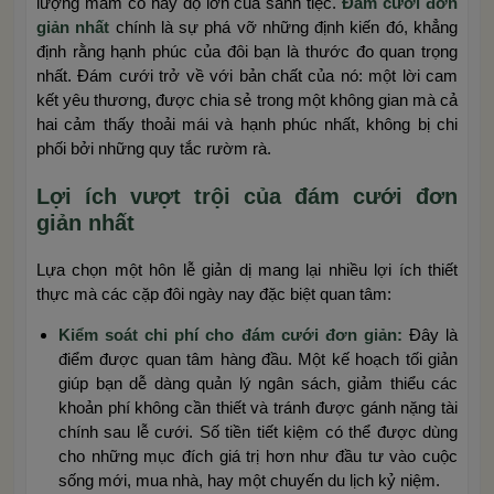
lượng mâm cỗ hay độ lớn của sảnh tiệc.
Đám cưới đơn
giản nhất
chính là sự phá vỡ những định kiến đó, khẳng
định rằng hạnh phúc của đôi bạn là thước đo quan trọng
nhất. Đám cưới trở về với bản chất của nó: một lời cam
kết yêu thương, được chia sẻ trong một không gian mà cả
hai cảm thấy thoải mái và hạnh phúc nhất, không bị chi
phối bởi những quy tắc rườm rà.
Lợi ích vượt trội của đám cưới đơn
giản nhất
Lựa chọn một hôn lễ giản dị mang lại nhiều lợi ích thiết
thực mà các cặp đôi ngày nay đặc biệt quan tâm:
Kiểm soát chi phí cho đám cưới đơn giản:
Đây là
điểm được quan tâm hàng đầu. Một kế hoạch tối giản
giúp bạn dễ dàng quản lý ngân sách, giảm thiểu các
khoản phí không cần thiết và tránh được gánh nặng tài
chính sau lễ cưới. Số tiền tiết kiệm có thể được dùng
cho những mục đích giá trị hơn như đầu tư vào cuộc
sống mới, mua nhà, hay một chuyến du lịch kỷ niệm.