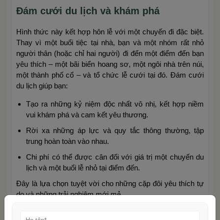
Đám cưới du lịch và khám phá
Hình thức này kết hợp hôn lễ với một chuyến đi đặc biệt.
Thay vì một buổi tiệc tại nhà, bạn và một nhóm rất nhỏ
người thân (hoặc chỉ hai người) đi đến một điểm đến bạn
yêu thích – một bãi biển hoang sơ, một ngôi nhà trên núi,
một thành phố cổ – và tổ chức lễ cưới tại đó. Đám cưới
du lịch giúp bạn:
Tạo ra những kỷ niệm độc nhất vô nhị, kết hợp niềm
vui khám phá và cam kết yêu thương.
Rời xa những áp lực và quy tắc thông thường, tập
trung hoàn toàn vào nhau.
Chi phí có thể được cân đối với giá trị một chuyến du
lịch và một buổi lễ nhỏ tại điểm đến.
Đây là lựa chọn tuyệt vời cho những cặp đôi yêu thích tự
do và những trải nghiệm mới mẻ.