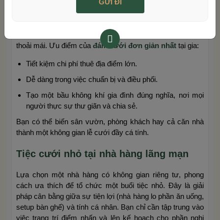
cách truyền thống và ấm cúng nhất. Không gian thân
thuộc mang lại cảm giác an toàn và gần gũi. Bạn có thể tự
do trang trí, chọn menu món ăn (có thể tự nấu, thuê dịch
vụ ăn uống hoặc order từ nhà hàng), và thiết kế lịch trình
thoải mái. Ưu điểm của
đám cưới đơn giản nhất
tại gia:
Tiết kiệm chi phí thuê địa điểm lớn.
Dễ dàng trong việc chuẩn bị và điều phối.
Tạo một bầu không khí gia đình đúng nghĩa, nơi mọi
người thực sự thư giãn và chia sẻ.
Bạn có thể biến sân vườn, phòng khách hay cả căn nhà
thành một không gian lễ cưới đầy cá tính.
Tiệc cưới nhỏ tại nhà hàng lãng mạn
Lựa chọn một nhà hàng có không gian riêng tư, phong
cách ưa thích để tổ chức một buổi tiệc nhỏ. Đây là giải
pháp cân bằng giữa sự tiện lợi (nhà hàng lo phần ăn uống,
setup bàn ghế) và tính cá nhân. Bạn chỉ cần tập trung vào
việc trang trí điểm nhấn và lên kế hoạch cho phần nghi