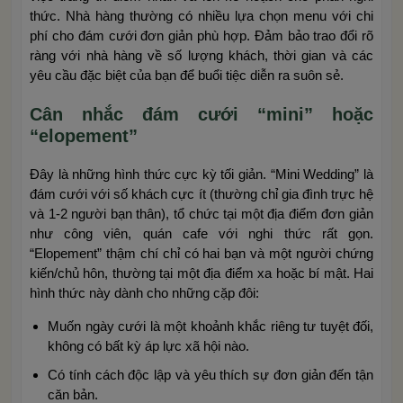
thức. Nhà hàng thường có nhiều lựa chọn menu với chi
phí cho đám cưới đơn giản phù hợp. Đảm bảo trao đổi rõ
ràng với nhà hàng về số lượng khách, thời gian và các
yêu cầu đặc biệt của bạn để buổi tiệc diễn ra suôn sẻ.
Cân nhắc đám cưới “mini” hoặc
“elopement”
Đây là những hình thức cực kỳ tối giản. “Mini Wedding” là
đám cưới với số khách cực ít (thường chỉ gia đình trực hệ
và 1-2 người bạn thân), tổ chức tại một địa điểm đơn giản
như công viên, quán cafe với nghi thức rất gọn.
“Elopement” thậm chí chỉ có hai bạn và một người chứng
kiến/chủ hôn, thường tại một địa điểm xa hoặc bí mật. Hai
hình thức này dành cho những cặp đôi:
Muốn ngày cưới là một khoảnh khắc riêng tư tuyệt đối,
không có bất kỳ áp lực xã hội nào.
Có tính cách độc lập và yêu thích sự đơn giản đến tận
căn bản.