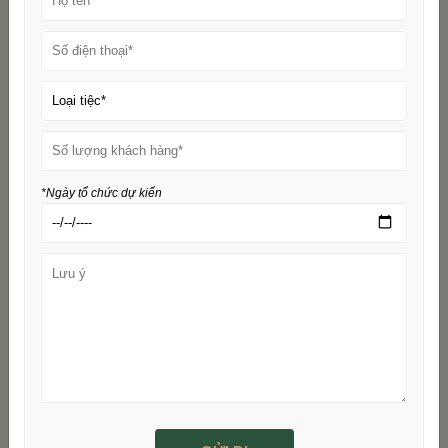
*Ngày tổ chức dự kiến
Đám cưới tại gia ấm cúng
Tổ chức tiệc cưới tại nhà riêng (của bạn, của bố mẹ) là