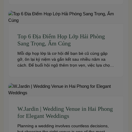
chuyên nghiệp và đáp ứng nhiều quy mô sự kiện,
đừng […]
Top 6 Địa Điểm Họp Lớp Hải Phòng
Sang Trọng, Ấm Cúng
Mỗi dịp họp lớp là cơ hội để bạn bè cũ cùng gặp
gỡ, ôn lại kỷ niệm và gắn kết sau nhiều năm xa
cách. Để buổi hội ngộ thêm trọn vẹn, việc lựa chọn
địa điểm phù hợp về không gian, thực đơn và chi
phí là điều không thể bỏ qua. Dưới […]
W.Jardin | Wedding Venue in Hai Phong
for Elegant Weddings
Planning a wedding involves countless decisions,
but choosing the right venue is one of the most