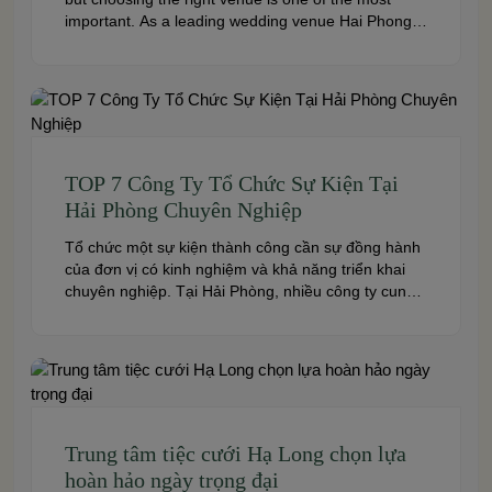
important. As a leading wedding venue Hai Phong,
W.Jardin combines elegant banquet halls, romantic
garden spaces, premium cuisine prepared under
the ISO 22000:2018 food safety management
system, and dedicated event support to help
couples create a seamless and memorable […]
TOP 7 Công Ty Tổ Chức Sự Kiện Tại
Hải Phòng Chuyên Nghiệp
Tổ chức một sự kiện thành công cần sự đồng hành
của đơn vị có kinh nghiệm và khả năng triển khai
chuyên nghiệp. Tại Hải Phòng, nhiều công ty cung
cấp đa dạng dịch vụ từ tiệc cưới, hội nghị, hội thảo
đến team building và sự kiện doanh nghiệp. Dưới
đây là những […]
Trung tâm tiệc cưới Hạ Long chọn lựa
hoàn hảo ngày trọng đại