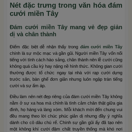
Nét đặc trưng trong văn hóa đám
cưới miền Tây
Đám cưới miền Tây mang vẻ đẹp giản
dị và chân thành
Điểm đặc biệt dễ nhận thấy trong
đám cưới miền Tây
chính là sự mộc mạc và gần gũi. Người miền Tây vốn nổi
tiếng với tính cách hào sảng, chân thành nên lễ cưới cũng
không quá cầu kỳ hay nặng nề hình thức. Không gian cưới
thường được tổ chức ngay tại nhà với rạp cưới dựng
trước sân, bàn ghế đơn giản nhưng luôn ngập tràn tiếng
cười và sự ấm áp.
Điều làm nên nét đẹp riêng của đám cưới miền Tây không
nằm ở sự xa hoa mà chính là tình cảm chân thật giữa gia
đình, họ hàng và làng xóm. Mỗi khách mời đến chung vui
đều mang theo lời chúc phúc giản dị nhưng đầy ý nghĩa
dành cho cô dâu chú rể. Chính sự gần gũi ấy đã tạo nên
một không khí cưới đậm chất truyền thống mà khó nơi