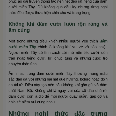
phục áo dài truyền thống tạo nên nét đẹp rất riêng của đám
cưới miền Tây. Dù không quá cầu kỳ nhưng từng nghi
thức đều được thực hiện chỉn chu và trang trọng.
Không khí đám cưới luôn rộn ràng và
ấm cúng
Một trong những điều khiến nhiều người yêu thích
đám
cưới miền Tây
chính là không khí vui vẻ và náo nhiệt.
Người miền Tây có tính cách cởi mở nên tiệc cưới luôn
tràn ngập tiếng cười, lời chúc tụng và những cuộc trò
chuyện thân tình.
Âm nhạc trong đám cưới miền Tây thường mang màu
sắc dân dã với những bài hát quê hương, bolero hoặc đờn
ca tài tử. Điều này tạo nên bầu không khí gần gũi và đậm
chất Nam Bộ. Không chỉ là ngày vui của cô dâu chú rể,
đám cưới còn là dịp để mọi người quây quần, gặp gỡ và
chia sẻ niềm vui cùng nhau.
Những nghi thức đặc trưng