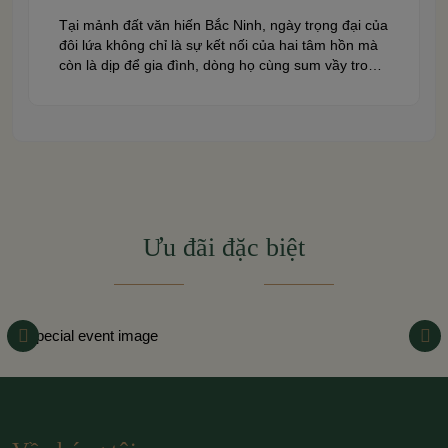
Tại mảnh đất văn hiến Bắc Ninh, ngày trọng đại của
đôi lứa không chỉ là sự kết nối của hai tâm hồn mà
còn là dịp để gia đình, dòng họ cùng sum vầy trong
niềm hạnh phúc. Để khoảnh khắc ấy thêm phần
trọn vẹn và đáng nhớ, việc lựa chọn một trung […]
Ưu đãi đặc biệt