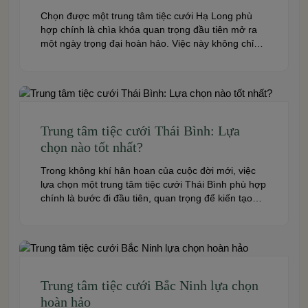
Chọn được một trung tâm tiệc cưới Hạ Long phù
hợp chính là chìa khóa quan trọng đầu tiên mở ra
một ngày trọng đại hoàn hảo. Việc này không chỉ
quyết định đến bầu không khí, hình ảnh của tiệc
cưới mà còn ảnh hưởng trực tiếp đến trải nghiệm
của bạn và toàn […]
Trung tâm tiệc cưới Thái Bình: Lựa
chọn nào tốt nhất?
Trong không khí hân hoan của cuộc đời mới, việc
lựa chọn một trung tâm tiệc cưới Thái Bình phù hợp
chính là bước đi đầu tiên, quan trọng để kiến tạo
nên một hôn lễ trong mơ. Thái Bình – mảnh đất
giàu truyền thống văn hóa – ngày nay cũng sở hữu
nhiều […]
Trung tâm tiệc cưới Bắc Ninh lựa chọn
hoàn hảo