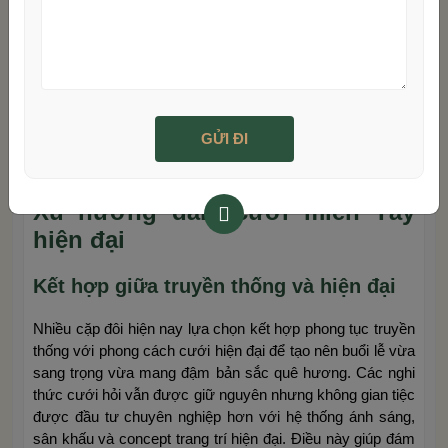
Xu hướng đám cưới miền Tây
hiện đại
Kết hợp giữa truyền thống và hiện đại
Nhiều cặp đôi hiện nay lựa chọn kết hợp phong tục truyền
thống với phong cách cưới hiện đại để tạo nên buổi lễ vừa
sang trọng vừa mang đậm bản sắc quê hương. Các nghi
thức cưới hỏi vẫn được giữ nguyên nhưng không gian tiệc
được đầu tư chuyên nghiệp hơn với hệ thống ánh sáng,
sân khấu và concept trang trí hiện đại. Điều này giúp đám