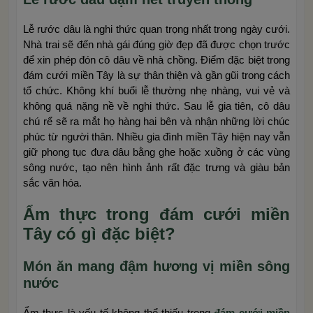
Lễ rước dâu là nghi thức quan trọng nhất trong ngày cưới.
Nhà trai sẽ đến nhà gái đúng giờ đẹp đã được chọn trước
để xin phép đón cô dâu về nhà chồng. Điểm đặc biệt trong
đám cưới miền Tây là sự thân thiện và gần gũi trong cách
tổ chức. Không khí buổi lễ thường nhẹ nhàng, vui vẻ và
không quá nặng nề về nghi thức. Sau lễ gia tiên, cô dâu
chú rể sẽ ra mắt họ hàng hai bên và nhận những lời chúc
phúc từ người thân. Nhiều gia đình miền Tây hiện nay vẫn
giữ phong tục đưa dâu bằng ghe hoặc xuồng ở các vùng
sông nước, tạo nên hình ảnh rất đặc trưng và giàu bản
sắc văn hóa.
Ẩm thực trong đám cưới miền
Tây có gì đặc biệt?
Món ăn mang đậm hương vị miền sông
nước
Ẩm thực là yếu tố không thể thiếu trong
đám cưới miền