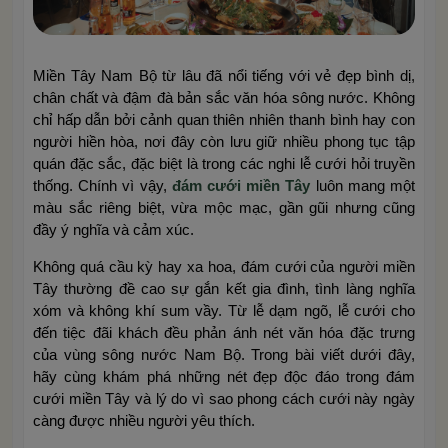
Miền Tây Nam Bộ từ lâu đã nổi tiếng với vẻ đẹp bình dị,
chân chất và đậm đà bản sắc văn hóa sông nước. Không
chỉ hấp dẫn bởi cảnh quan thiên nhiên thanh bình hay con
người hiền hòa, nơi đây còn lưu giữ nhiều phong tục tập
quán đặc sắc, đặc biệt là trong các nghi lễ cưới hỏi truyền
thống. Chính vì vậy,
đám cưới miền Tây
luôn mang một
màu sắc riêng biệt, vừa mộc mạc, gần gũi nhưng cũng
đầy ý nghĩa và cảm xúc.
Không quá cầu kỳ hay xa hoa, đám cưới của người miền
Tây thường đề cao sự gắn kết gia đình, tình làng nghĩa
xóm và không khí sum vầy. Từ lễ dạm ngõ, lễ cưới cho
đến tiệc đãi khách đều phản ánh nét văn hóa đặc trưng
của vùng sông nước Nam Bộ. Trong bài viết dưới đây,
hãy cùng khám phá những nét đẹp độc đáo trong đám
cưới miền Tây và lý do vì sao phong cách cưới này ngày
càng được nhiều người yêu thích.