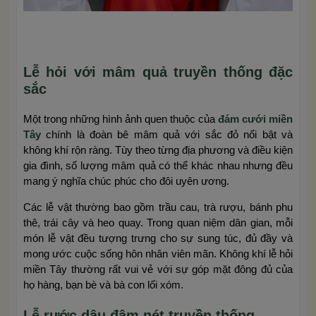
Lễ hỏi với mâm quả truyền thống đặc
sắc
Một trong những hình ảnh quen thuộc của
đám cưới miền
Tây
chính là đoàn bê mâm quả với sắc đỏ nổi bật và
không khí rộn ràng. Tùy theo từng địa phương và điều kiện
gia đình, số lượng mâm quả có thể khác nhau nhưng đều
mang ý nghĩa chúc phúc cho đôi uyên ương.
Các lễ vật thường bao gồm trầu cau, trà rượu, bánh phu
thê, trái cây và heo quay. Trong quan niệm dân gian, mỗi
món lễ vật đều tượng trưng cho sự sung túc, đủ đầy và
mong ước cuộc sống hôn nhân viên mãn. Không khí lễ hỏi
miền Tây thường rất vui vẻ với sự góp mặt đông đủ của
họ hàng, bạn bè và bà con lối xóm.
Lễ rước dâu đậm nét truyền thống