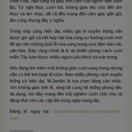
chân chất, hào sảng và giàu tình cảm của người dân Nam
Bộ. Từ nghi thức cưới hỏi, không gian tiệc cho đến ẩm
thực và âm nhạc, tất cả đều mang đến cảm giác gần gũi,
ấm cúng nhưng đầy ý nghĩa.
Trong nhịp sống hiện đại, nhiều giá trị truyền thống vẫn
được gìn giữ và kết hợp hài hòa cùng xu hướng cưới mới
để tạo nên những buổi lễ vừa sang trọng vừa đậm bản sắc
văn hóa. Đây cũng chính là lý do khiến phong cách cưới
miền Tây luôn được nhiều người yêu thích và trân trọng.
Nếu đang tìm kiếm một không gian cưới sang trọng nhưng
vẫn có thể linh hoạt tổ chức theo nhiều phong cách truyền
thống và hiện đại,
W.Jardin
là lựa chọn đáng cân nhắc.
Với không gian tinh tế, rộng rãi cùng hệ thống phòng tiệc
đa dạng, nơi đây mang đến trải nghiệm cưới chỉn chu và
đáng nhớ cho các cặp đôi trong ngày trọng đại.
Đăng kí ngay tại:
https://www.wjardin.com/uu-dai-tiec-
cuoi
__________