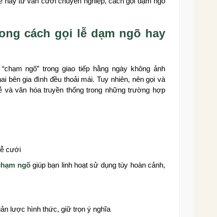
 lễ hay tư vấn cưới chuyên nghiệp, cách gọi dạm ngõ
rong cách gọi lễ dạm ngõ hay
 “chạm ngõ” trong giao tiếp hằng ngày không ảnh
hai bên gia đình đều thoải mái. Tuy nhiên, nên gọi và
 lễ và văn hóa truyền thống trong những trường hợp
lễ cưới
chạm ngõ
giúp bạn linh hoạt sử dụng tùy hoàn cảnh,
ản lược hình thức, giữ trọn ý nghĩa