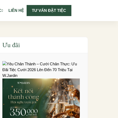
C
LIÊN HỆ
TƯ VẤN ĐẶT TIỆC
Ưu đãi