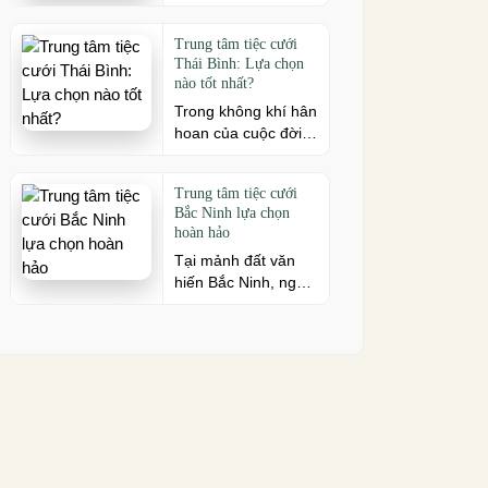
trọng đại hoàn hảo.
đây là những […]
couples create a
Việc này không chỉ
seamless and
Trung tâm tiệc cưới
quyết định đến bầu
memorable […]
Thái Bình: Lựa chọn
không khí, hình ảnh
nào tốt nhất?
của tiệc cưới mà còn
Trong không khí hân
ảnh hưởng trực tiếp
hoan của cuộc đời
đến trải nghiệm của
mới, việc lựa chọn
bạn và toàn […]
một trung tâm tiệc
Trung tâm tiệc cưới
cưới Thái Bình phù
Bắc Ninh lựa chọn
hợp chính là bước đi
hoàn hảo
đầu tiên, quan trọng
Tại mảnh đất văn
để kiến tạo nên một
hiến Bắc Ninh, ngày
hôn lễ trong mơ.
trọng đại của đôi lứa
Thái Bình – mảnh
không chỉ là sự kết
đất giàu truyền
nối của hai tâm hồn
thống văn hóa –
mà còn là dịp để gia
ngày nay cũng sở
đình, dòng họ cùng
hữu nhiều […]
sum vầy trong niềm
hạnh phúc. Để
khoảnh khắc ấy
thêm phần trọn vẹn