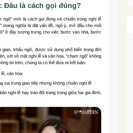
 Đâu là cách gọi đúng?
 ngõ” mới là cách gọi đúng và chuẩn trong nghi lễ
” mang nghĩa là đặt vấn đề, ngỏ ý, mở đầu cho mối
Ngõ” ở đây tượng trưng cho việc bước vào nhà, bước
n gian, khẩu ngữ, được sử dụng phổ biến trong đời
iên, xét về mặt nghi lễ và văn hóa, “chạm ngõ” không
ông tin trên, chúng ta có thể đưa ra kết luận:
 lễ, văn hóa
g sai trong giao tiếp nhưng không chuẩn nghi lễ
bản nghi lễ hay trao đổi trang trọng giữa hai gia đình,