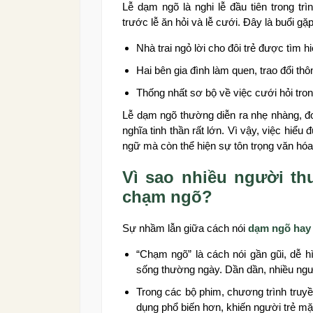
Lễ dạm ngõ là nghi lễ đầu tiên trong trì
trước lễ ăn hỏi và lễ cưới. Đây là buổi gặ
Nhà trai ngỏ lời cho đôi trẻ được tìm h
Hai bên gia đình làm quen, trao đổi thô
Thống nhất sơ bộ về việc cưới hỏi tron
Lễ dạm ngõ thường diễn ra nhẹ nhàng, đơ
nghĩa tinh thần rất lớn. Vì vậy, việc hiểu
ngữ mà còn thể hiện sự tôn trọng văn hóa
Vì sao nhiều người t
chạm ngõ?
Sự nhầm lẫn giữa cách nói
dạm ngõ hay
“Chạm ngõ” là cách nói gần gũi, dễ h
sống thường ngày. Dần dần, nhiều ng
Trong các bộ phim, chương trình truy
dụng phổ biến hơn, khiến người trẻ mặc