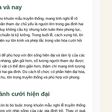
a và nay
 khuôn mẫu truyền thống, mang tính nghi lễ rõ
hần tham dự chủ yếu là người lớn trong gia đình hai
t tuy không cầu kỳ nhưng luôn tuân theo phong tục,
huẩn bị kỹ lưỡng. Trong buổi lễ, cách xưng hô, lời
hiện sự tôn kính và phép tắc trong văn hóa cưới hỏi
 để phù hợp với đời sống hiện đại và tâm lý của các
nhẹ nhàng, gần gũi hơn, số lượng người tham dự được
 Lễ vật có thể đơn giản hơn, thậm chí mang tính tượng
 hai gia đình. Dù cách tổ chức có phần hiện đại hóa,
hu, tôn trọng truyền thống và phù hợp với phong
ảnh cưới hiện đại
còn bị bó buộc trong khuôn mẫu nghi lễ truyền thống
p với nhịp sống của các gia đình trẻ. Thay vì quá