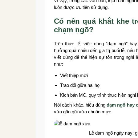
Vì vậy, trong các văn bản, kịch bản nghi
luôn được ưu tiên sử dụng.
Có nên quá khắt khe t
chạm ngõ?
Trên thực tế, việc dùng “dạm ngõ” hay
hưởng quá nhiều đến giá trị buổi lễ, nếu 
viết đúng để thể hiện sự tôn trọng nghi
như:
Viết thiệp mời
Trao đổi giữa hai họ
Kịch bản MC, quy trình thực hiện nghi 
Nói cách khác, hiểu đúng
dạm ngõ hay 
vừa gần gũi vừa chuẩn mực.
Lễ dạm ngõ ngày nay: gi