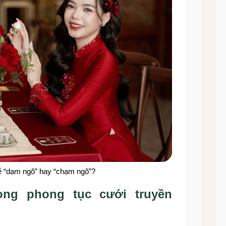
lễ “dạm ngõ” hay “chạm ngõ”?
ong phong tục cưới truyền