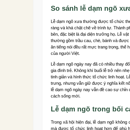
So sánh lễ dạm ngõ xư
Lễ dạm ngõ xưa thường được tổ chức theo
ràng và khá chặt chẽ về trình tự. Thành p
bên, đặc biệt là đại diện trưởng họ. Lễ vậ
thường gồm trầu cau, chè, bánh và được c
ăn tiếng nói đều rất mực trang trọng, thể 
của người Việt.
Lễ dạm ngõ ngày nay đã có nhiều thay đổi
gia đình trẻ. Không khí buổi lễ trở nên 
tinh giản và hình thức tổ chức linh hoạt.
trưng, nhưng vẫn giữ được ý nghĩa kết nối
lễ dạm ngõ ngày nay vẫn đề cao sự chỉn c
cách sống mới.
Lễ dạm ngõ trong bối c
Trong xã hội hiện đại, lễ dạm ngõ không 
mà được tổ chức linh hoạt hơn để phù hợ