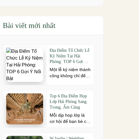
Bài viết mới nhất
Địa Điểm Tổ Chức Lễ
Kỷ Niệm Tại Hải
Phòng: TOP 6 Gợi Ý
Nổi Bật
Một lễ kỷ niệm thành
công không chỉ đến
từ kịch bản chỉn chu
mà còn phụ thuộc
vào địa điểm tổ
Top 6 Địa Điểm Họp
chức. Nếu bạn đang
Lớp Hải Phòng Sang
tìm kiếm địa điểm tổ
Trọng, Ấm Cúng
chức lễ kỷ niệm tại
Mỗi dịp họp lớp là
Hải Phòng có không
cơ hội để bạn bè cũ
gian đẹp, dịch vụ
cùng gặp gỡ, ôn lại
chuyên nghiệp và
kỷ niệm và gắn kết
đáp ứng nhiều quy
W.Jardin | Wedding