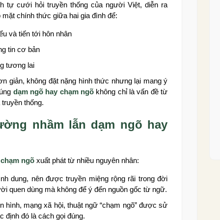
nh tự cưới hỏi truyền thống của người Việt, diễn ra
p mặt chính thức giữa hai gia đình để:
iểu và tiến tới hôn nhân
ng tin cơ bản
g tương lai
n giản, không đặt nặng hình thức nhưng lại mang ý
 đúng
dạm ngõ hay chạm ngõ
không chỉ là vấn đề từ
 truyền thống.
hường nhầm lẫn dạm ngõ hay
 chạm ngõ
xuất phát từ nhiều nguyên nhân:
ình dung, nên được truyền miệng rộng rãi trong đời
ười quen dùng mà không để ý đến nguồn gốc từ ngữ.
ền hình, mạng xã hội, thuật ngữ “chạm ngõ” được sử
 định đó là cách gọi đúng.