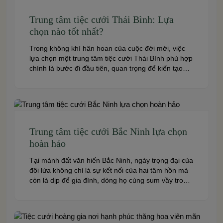
Trung tâm tiệc cưới Thái Bình: Lựa
chọn nào tốt nhất?
Trong không khí hân hoan của cuộc đời mới, việc
lựa chọn một trung tâm tiệc cưới Thái Bình phù hợp
chính là bước đi đầu tiên, quan trọng để kiến tạo
nên một hôn lễ trong mơ. Thái Bình – mảnh đất
giàu truyền thống văn hóa – ngày nay cũng sở hữu
nhiều […]
Trung tâm tiệc cưới Bắc Ninh lựa chọn
hoàn hảo
Tại mảnh đất văn hiến Bắc Ninh, ngày trọng đại của
đôi lứa không chỉ là sự kết nối của hai tâm hồn mà
còn là dịp để gia đình, dòng họ cùng sum vầy trong
niềm hạnh phúc. Để khoảnh khắc ấy thêm phần
trọn vẹn và đáng nhớ, việc lựa chọn một trung […]