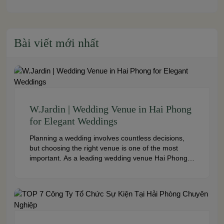
Bài viết mới nhất
W.Jardin | Wedding Venue in Hai Phong
for Elegant Weddings
Planning a wedding involves countless decisions,
but choosing the right venue is one of the most
important. As a leading wedding venue Hai Phong,
W.Jardin combines elegant banquet halls, romantic
garden spaces, premium cuisine prepared under
the ISO 22000:2018 food safety management
system, and dedicated event support to help
couples create a seamless and memorable […]