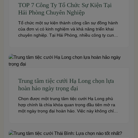
TOP 7 Công Ty Tổ Chức Sự Kiện Tại
Hải Phòng Chuyên Nghiệp
Tổ chức một sự kiện thành công cần sự đồng hành
của đơn vị có kinh nghiệm và khả năng triển khai
chuyên nghiệp. Tại Hải Phòng, nhiều công ty cung
cấp đa dạng dịch vụ từ tiệc cưới, hội nghị, hội thảo
đến team building và sự kiện doanh nghiệp. Dưới
đây là những […]
Trung tâm tiệc cưới Hạ Long chọn lựa
hoàn hảo ngày trọng đại
Chọn được một trung tâm tiệc cưới Hạ Long phù
hợp chính là chìa khóa quan trọng đầu tiên mở ra
một ngày trọng đại hoàn hảo. Việc này không chỉ
quyết định đến bầu không khí, hình ảnh của tiệc
cưới mà còn ảnh hưởng trực tiếp đến trải nghiệm
của bạn và toàn […]