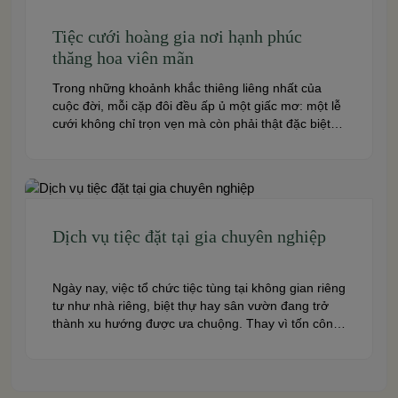
Tiệc cưới hoàng gia nơi hạnh phúc
thăng hoa viên mãn
Trong những khoảnh khắc thiêng liêng nhất của
cuộc đời, mỗi cặp đôi đều ấp ủ một giấc mơ: một lễ
cưới không chỉ trọn vẹn mà còn phải thật đặc biệt,
lộng lẫy và đáng nhớ như trong những câu chuyện
cổ tích. Ước mơ về một tiệc cưới hoàng gia, nơi
hạnh phúc […]
Dịch vụ tiệc đặt tại gia chuyên nghiệp
Ngày nay, việc tổ chức tiệc tùng tại không gian riêng
tư như nhà riêng, biệt thự hay sân vườn đang trở
thành xu hướng được ưa chuộng. Thay vì tốn công
di chuyển và chi trả cho những địa điểm cứng nhắc,
nhiều gia đình và doanh nghiệp lựa chọn dịch vụ
tiệc tại […]