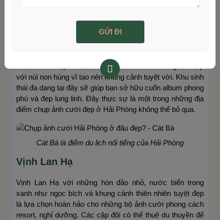
ngập hoa sẽ tạo nên những bức ảnh cưới tuyệt đẹp và
đầy màu sắc.
Đảo Cát Bà
Đảo Cát Bà là địa điểm du lịch nổi tiếng và cũng là nơi
được nhiều cặp đôi lựa chọn. Bãi biển xanh trong kết hợp
với núi non hùng vĩ tạo nên khung cảnh tuyệt vời. Khu sinh
thái đa dạng tại đây sẽ giúp bạn sở hữu cuốn album phong
phú và đẹp lung linh. Đây thực sự là một trong những địa
điểm chụp ảnh cưới đẹp ở Hải Phòng không thể bỏ qua.
Cát Bà là điểm du lịch nổi tiếng của Hải Phòng
Vịnh Lan Hạ
Vịnh Lan Hạ với những hòn đảo nhỏ, nước biển trong
xanh như ngọc bích và khung cảnh thiên nhiên tuyệt đẹp
là lựa chọn hoàn hảo cho những bộ ảnh cưới phong cách
resort, nghỉ dưỡng. Các cặp đôi có thể thuê du thuyền để