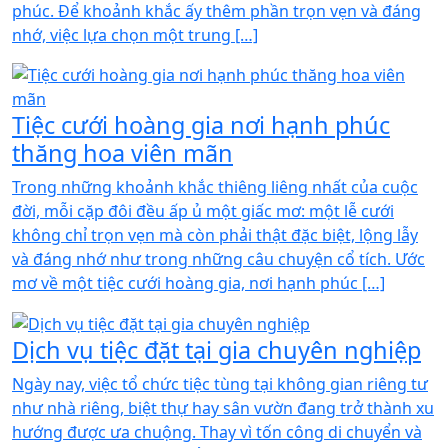
phúc. Để khoảnh khắc ấy thêm phần trọn vẹn và đáng
nhớ, việc lựa chọn một trung […]
Tiệc cưới hoàng gia nơi hạnh phúc
thăng hoa viên mãn
Trong những khoảnh khắc thiêng liêng nhất của cuộc
đời, mỗi cặp đôi đều ấp ủ một giấc mơ: một lễ cưới
không chỉ trọn vẹn mà còn phải thật đặc biệt, lộng lẫy
và đáng nhớ như trong những câu chuyện cổ tích. Ước
mơ về một tiệc cưới hoàng gia, nơi hạnh phúc […]
Dịch vụ tiệc đặt tại gia chuyên nghiệp
Ngày nay, việc tổ chức tiệc tùng tại không gian riêng tư
như nhà riêng, biệt thự hay sân vườn đang trở thành xu
hướng được ưa chuộng. Thay vì tốn công di chuyển và