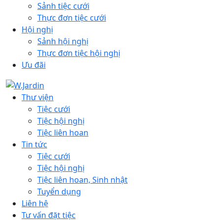
Sảnh tiệc cưới
Thực đơn tiệc cưới
Hội nghị
Sảnh hội nghị
Thực đơn tiệc hội nghị
Ưu đãi
Thư viện
Tiệc cưới
Tiệc hội nghị
Tiệc liên hoan
Tin tức
Tiệc cưới
Tiệc hội nghị
Tiệc liên hoan, Sinh nhật
Tuyển dụng
Liên hệ
Tư vấn đặt tiệc