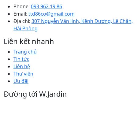
Phone:
093 962 19 86
Email:
ttd86co@gmail.com
Địa chỉ:
307 Nguyễn Văn linh, Kênh Dương, Lê Chân,
Hải Phòng
Liên kết nhanh
Trang chủ
Tin tức
Liên hệ
Thư viện
Ưu đãi
Đường tới W.Jardin