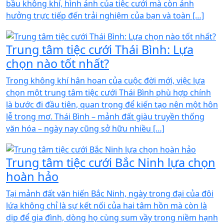
bầu không khí, hình ảnh của tiệc cưới mà còn ảnh
hưởng trực tiếp đến trải nghiệm của bạn và toàn […]
Trung tâm tiệc cưới Thái Bình: Lựa
chọn nào tốt nhất?
Trong không khí hân hoan của cuộc đời mới, việc lựa
chọn một trung tâm tiệc cưới Thái Bình phù hợp chính
là bước đi đầu tiên, quan trọng để kiến tạo nên một hôn
lễ trong mơ. Thái Bình – mảnh đất giàu truyền thống
văn hóa – ngày nay cũng sở hữu nhiều […]
Trung tâm tiệc cưới Bắc Ninh lựa chọn
hoàn hảo
Tại mảnh đất văn hiến Bắc Ninh, ngày trọng đại của đôi
lứa không chỉ là sự kết nối của hai tâm hồn mà còn là
dịp để gia đình, dòng họ cùng sum vầy trong niềm hạnh