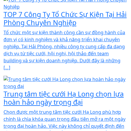
TOP 7 Công Ty Tổ Chức Sự Kiện Tại Hải
Phòng Chuyên Nghiệp
Tổ chức một sự kiện thành công cần sự đồng hành của
đơn vị có kinh nghiệm và khả năng triển khai chuyên
nghiệp. Tại Hải Phòng, nhiều công ty cung cấp đa dạng
dịch vụ từ tiệc cưới, hội nghị, hội thảo đến team
building và sự kiện doanh nghiệp. Dưới đây là những
[…]
Trung tâm tiệc cưới Hạ Long chọn lựa
hoàn hảo ngày trọng đại
Chọn được một trung tâm tiệc cưới Hạ Long phù hợp
chính là chìa khóa quan trọng đầu tiên mở ra một ngày
trọng đại hoàn hảo. Việc này không chỉ quyết định đến