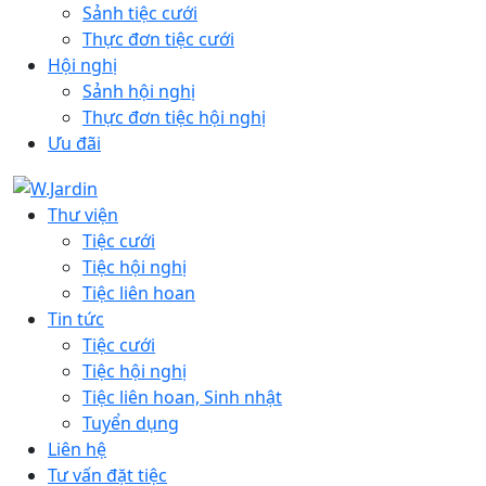
Sảnh tiệc cưới
Thực đơn tiệc cưới
Hội nghị
Sảnh hội nghị
Thực đơn tiệc hội nghị
Ưu đãi
Thư viện
Tiệc cưới
Tiệc hội nghị
Tiệc liên hoan
Tin tức
Tiệc cưới
Tiệc hội nghị
Tiệc liên hoan, Sinh nhật
Tuyển dụng
Liên hệ
Tư vấn đặt tiệc