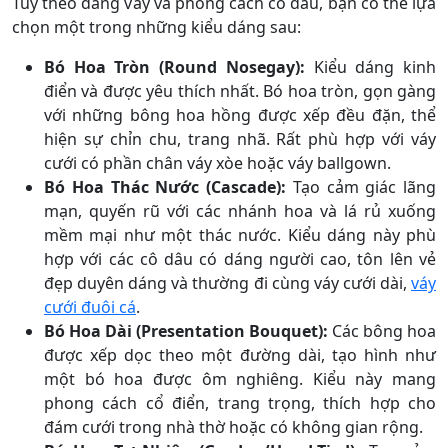
Tùy theo dáng váy và phong cách cô dâu, bạn có thể lựa
chọn một trong những kiểu dáng sau:
Bó Hoa Tròn (Round Nosegay):
Kiểu dáng kinh
điển và được yêu thích nhất. Bó hoa tròn, gọn gàng
với những bông hoa hồng được xếp đều đặn, thể
hiện sự chỉn chu, trang nhã. Rất phù hợp với váy
cưới có phần chân váy xòe hoặc váy ballgown.
Bó Hoa Thác Nước (Cascade):
Tạo cảm giác lãng
mạn, quyến rũ với các nhánh hoa và lá rủ xuống
mềm mại như một thác nước. Kiểu dáng này phù
hợp với các cô dâu có dáng người cao, tôn lên vẻ
đẹp duyên dáng và thường đi cùng váy cưới dài,
váy
cưới đuôi cá
.
Bó Hoa Dài (Presentation Bouquet):
Các bông hoa
được xếp dọc theo một đường dài, tạo hình như
một bó hoa được ôm nghiêng. Kiểu này mang
phong cách cổ điển, trang trọng, thích hợp cho
đám cưới trong nhà thờ hoặc có không gian rộng.