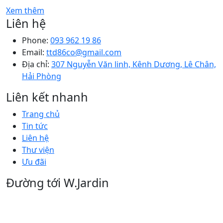
Xem thêm
Liên hệ
Phone:
093 962 19 86
Email:
ttd86co@gmail.com
Địa chỉ:
307 Nguyễn Văn linh, Kênh Dương, Lê Chân,
Hải Phòng
Liên kết nhanh
Trang chủ
Tin tức
Liên hệ
Thư viện
Ưu đãi
Đường tới W.Jardin