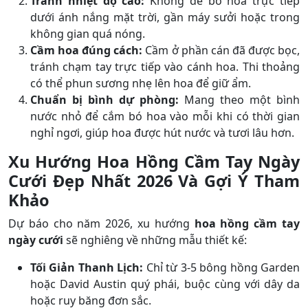
Tránh nhiệt độ cao:
Không để bó hoa trực tiếp
dưới ánh nắng mặt trời, gần máy sưởi hoặc trong
không gian quá nóng.
Cầm hoa đúng cách:
Cầm ở phần cán đã được bọc,
tránh chạm tay trực tiếp vào cánh hoa. Thi thoảng
có thể phun sương nhẹ lên hoa để giữ ẩm.
Chuẩn bị bình dự phòng:
Mang theo một bình
nước nhỏ để cắm bó hoa vào mỗi khi có thời gian
nghỉ ngơi, giúp hoa được hút nước và tươi lâu hơn.
Xu Hướng Hoa Hồng Cầm Tay Ngày
Cưới Đẹp Nhất 2026 Và Gợi Ý Tham
Khảo
Dự báo cho năm 2026, xu hướng
hoa hồng cầm tay
ngày cưới
sẽ nghiêng về những mẫu thiết kế:
Tối Giản Thanh Lịch:
Chỉ từ 3-5 bông hồng Garden
hoặc David Austin quý phái, buộc cùng với dây da
hoặc ruy băng đơn sắc.