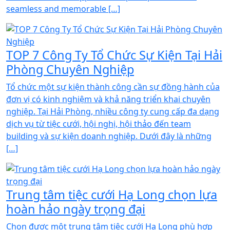
seamless and memorable […]
TOP 7 Công Ty Tổ Chức Sự Kiện Tại Hải
Phòng Chuyên Nghiệp
Tổ chức một sự kiện thành công cần sự đồng hành của
đơn vị có kinh nghiệm và khả năng triển khai chuyên
nghiệp. Tại Hải Phòng, nhiều công ty cung cấp đa dạng
dịch vụ từ tiệc cưới, hội nghị, hội thảo đến team
building và sự kiện doanh nghiệp. Dưới đây là những
[…]
Trung tâm tiệc cưới Hạ Long chọn lựa
hoàn hảo ngày trọng đại
Chọn được một trung tâm tiệc cưới Hạ Long phù hợp