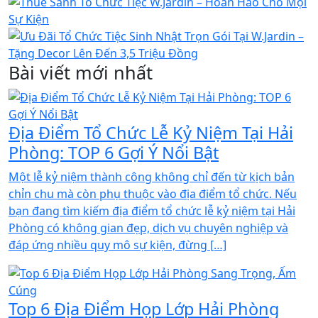
Bài viết mới nhất
Địa Điểm Tổ Chức Lễ Kỷ Niệm Tại Hải
Phòng: TOP 6 Gợi Ý Nổi Bật
Một lễ kỷ niệm thành công không chỉ đến từ kịch bản
chỉn chu mà còn phụ thuộc vào địa điểm tổ chức. Nếu
bạn đang tìm kiếm địa điểm tổ chức lễ kỷ niệm tại Hải
Phòng có không gian đẹp, dịch vụ chuyên nghiệp và
đáp ứng nhiều quy mô sự kiện, đừng […]
Top 6 Địa Điểm Họp Lớp Hải Phòng