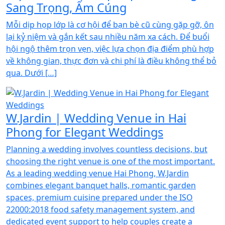
Sang Trọng, Ấm Cúng
Mỗi dịp họp lớp là cơ hội để bạn bè cũ cùng gặp gỡ, ôn
lại kỷ niệm và gắn kết sau nhiều năm xa cách. Để buổi
hội ngộ thêm trọn vẹn, việc lựa chọn địa điểm phù hợp
về không gian, thực đơn và chi phí là điều không thể bỏ
qua. Dưới […]
W.Jardin | Wedding Venue in Hai
Phong for Elegant Weddings
Planning a wedding involves countless decisions, but
choosing the right venue is one of the most important.
As a leading wedding venue Hai Phong, W.Jardin
combines elegant banquet halls, romantic garden
spaces, premium cuisine prepared under the ISO
22000:2018 food safety management system, and
dedicated event support to help couples create a