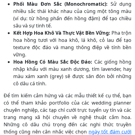
Phối Màu Đơn Sắc (Monochromatic):
Sử dụng
nhiều sắc thái khác nhau của cùng một tông màu
(ví dụ: từ hồng phấn đến hồng đậm) để tạo chiều
sâu và sự tinh tế.
Kết Hợp Hoa Khô Và Thực Vật Bền Vững:
Pha trộn
hoa hồng tươi với hoa khô, lá khô, cỏ lau để tạo
texture độc đáo và mang thông điệp về tính bền
vững.
Hoa Hồng Có Màu Sắc Độc Đáo:
Các giống hồng
nhập khẩu với màu xanh dương, tím lavender, hay
màu xám xanh (grey) sẽ được săn đón bởi những
cô dâu cá tính.
Để tìm kiếm cảm hứng và các mẫu thiết kế cụ thể, bạn
có thể tham khảo portfolio của các wedding planner
chuyên nghiệp, các tạp chí cưới trực tuyến uy tín và các
trang mạng xã hội chuyên về nghệ thuật cắm hoa.
Những cô dâu chú trọng đến các nghi thức truyền
thống cũng nên cân nhắc việc chọn
ngày tốt đám cưới