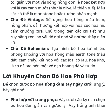
tối giản với một vài bông hồng đơn lẻ hoặc kết hợp
với lá cây xanh mướt (như lá olive, lá thiên tuế). Màu
sắc có thể là monotone hoặc tương phản mạnh.
Chủ Đề Vintage:
Sử dụng hoa hồng màu kem,
hồng phấn, oải hương kết hợp với hoa cúc họa mi,
cẩm chướng xưa. Chú trọng đến các chi tiết như
ruy băng ren, nơ vải để gợi nhớ về những thập niên
cũ.
Chủ Đề Bohemian:
Tạo hình bó hoa tự nhiên,
phóng khoáng với hoa hồng màu earth tone (nâu
đất, cam cháy) kết hợp với các loại cỏ lau, hoa khô,
lá cọ để tạo nên một vẻ đẹp hoang dã và tự do.
Lời Khuyên Chọn Bó Hoa Phù Hợp
Để chọn được bó
hoa hồng cầm tay ngày cưới
ưng ý,
hãy ghi nhớ:
Phù hợp với trang phục:
Váy cưới cầu kỳ nên chọn
bó hoa đơn giản và ngược lại. Váy trắng tinh khôi