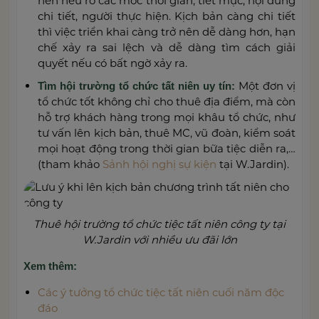
nên nêu rõ các mốc thời gian, tiết mục, nội dung
chi tiết, người thực hiện. Kịch bản càng chi tiết
thì việc triển khai càng trở nên dễ dàng hơn, hạn
chế xảy ra sai lệch và dễ dàng tìm cách giải
quyết nếu có bất ngờ xảy ra.
Một đơn vị
Tìm hội trường tổ chức tất niên uy tín:
tổ chức tốt không chỉ cho thuê địa điểm, mà còn
hỗ trợ khách hàng trong mọi khâu tổ chức, như
tư vấn lên kịch bản, thuê MC, vũ đoàn, kiểm soát
mọi hoạt động trong thời gian bữa tiệc diễn ra,…
(tham khảo
Sảnh hội nghị sự kiện
tại W.Jardin).
Thuê hội trường tổ chức tiệc tất niên công ty tại
W.Jardin với nhiều ưu đãi lớn
Xem thêm:
Các ý tưởng tổ chức tiệc tất niên cuối năm độc
đáo