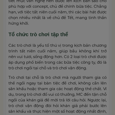
tiết mục văn nghệ nên được lên kịch bản sao cho
phù hợp với concept, chủ đề chính bữa tiệc. Chẳng
hạn, với tiệc tất niên cuối năm, thì các bài hát được
chọn nhiều nhất là về chủ đề Tết, mang tinh thần
hứng khởi.
Tổ chức trò chơi tập thể
Các trò chơi là yếu tố thú vị trong kịch bản chương
trình tất niên cuối năm, giúp bầu không khí trở
nên vui tươi, sống động hơn. Có 2 loại trò chơi được
áp dụng phổ biến trong các bữa tiệc công ty, đó là
trò chơi ngồi tại chỗ và trò chơi vận động.
Trò chơi tại chỗ là trò chơi mà người tham gia có
thể ngồi ngay tại bàn tiệc để chơi, không cần lên
sân khấu hoặc tham gia các hoạt động thể chất. Ví
dụ, trong trò chơi đố vui có thưởng, MC đến tận chỗ
ngồi của khán giả để mời trả lời câu hỏi. Ngược lại,
trò chơi vận động đòi hỏi khán giả phải bước lên
sân khấu và thực hiện một số hoạt động nhất định,