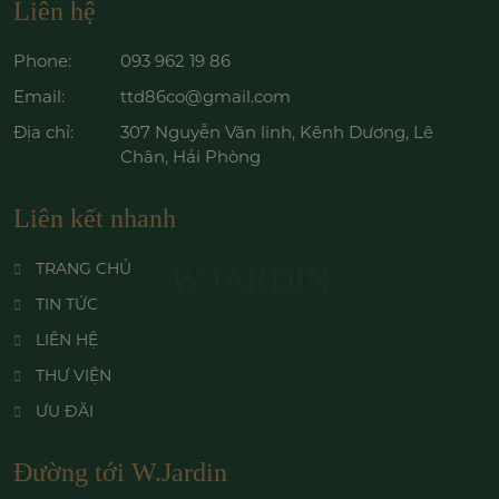
Liên hệ
Phone:
093 962 19 86
Email:
ttd86co@gmail.com
Địa chỉ:
307 Nguyễn Văn linh, Kênh Dương, Lê
Chân, Hải Phòng
Liên kết nhanh
TRANG CHỦ
W.JARDIN
TIN TỨC
LIÊN HỆ
THƯ VIỆN
ƯU ĐÃI
Đường tới W.Jardin