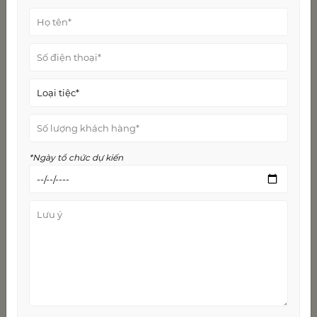
kịch bản chương trình tất niên. MC cần trình bày
ngắn gọn lại những thông điệp chính của ban lãnh
đạo, đồng thời gửi gắm tới mọi người lời cảm ơn,
hứa hẹn vào những kế hoạch trong tương lai.
Một số bữa tiệc lớn sử dụng các loại pháo sân khấu
để kết thúc chương trình. Với những bữa tiệc quy
mô nhỏ hơn, MC chỉ cần mời tất cả mọi người
thành viên lên sân khấu chụp hình, hoặc bật nhạc
và cùng nhau tận hưởng không khí.
*Ngày tổ chức dự kiến