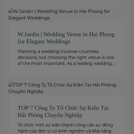
thực đơn và chi phí là điều không thể bỏ qua.
Dưới […]
W.Jardin | Wedding Venue in Hai Phong
for Elegant Weddings
Planning a wedding involves countless
decisions, but choosing the right venue is one
of the most important. As a leading wedding
venue Hai Phong, W.Jardin combines elegant
banquet halls, romantic garden spaces,
premium cuisine prepared under the ISO
22000:2018 food safety management system,
and dedicated event support to help couples
create a seamless and memorable […]
TOP 7 Công Ty Tổ Chức Sự Kiện Tại
Hải Phòng Chuyên Nghiệp
Tổ chức một sự kiện thành công cần sự đồng
hành của đơn vị có kinh nghiệm và khả năng