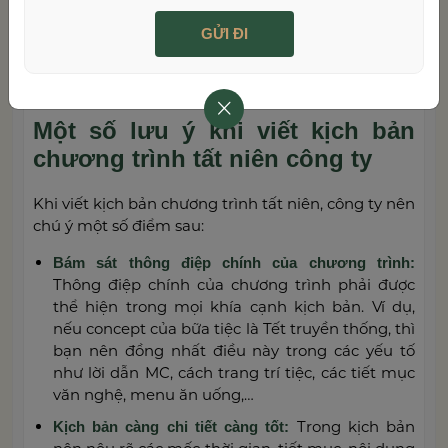
Tất cả phòng ban, thành viên công ty lên chụp ảnh
kỷ niệm
Một số lưu ý khi viết kịch bản
chương trình tất niên công ty
Khi viết kịch bản chương trình tất niên, công ty nên
chú ý một số điểm sau:
Bám sát thông điệp chính của chương trình:
Thông điệp chính của chương trình phải được
thể hiện trong mọi khía cạnh kịch bản. Ví dụ,
nếu concept của bữa tiệc là Tết truyền thống, thì
bạn nên đồng nhất điều này trong các yếu tố
như lời dẫn MC, cách trang trí tiệc, các tiết mục
văn nghệ, menu ăn uống,…
Trong kịch bản
Kịch bản càng chi tiết càng tốt: