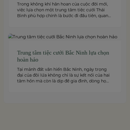
Trong không khí hân hoan của cuộc đời mới,
việc lựa chọn một trung tâm tiệc cưới Thái
Bình phù hợp chính là bước đi đầu tiên, quan
trọng để kiến tạo nên một hôn lễ trong mơ.
Thái Bình – mảnh đất giàu truyền thống văn
hóa – ngày nay cũng sở hữu nhiều […]
Trung tâm tiệc cưới Bắc Ninh lựa chọn
hoàn hảo
Tại mảnh đất văn hiến Bắc Ninh, ngày trọng
đại của đôi lứa không chỉ là sự kết nối của hai
tâm hồn mà còn là dịp để gia đình, dòng họ
cùng sum vầy trong niềm hạnh phúc. Để
khoảnh khắc ấy thêm phần trọn vẹn và đáng
nhớ, việc lựa chọn một trung […]