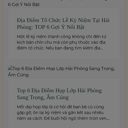
Địa Điểm Tổ Chức Lễ Kỷ Niệm Tại Hải
Phòng: TOP 6 Gợi Ý Nổi Bật
Một lễ kỷ niệm thành công không chỉ đến từ
kịch bản chỉn chu mà còn phụ thuộc vào địa
điểm tổ chức. Nếu bạn đang tìm kiếm địa
điểm tổ chức lễ kỷ niệm tại Hải Phòng có
không gian đẹp, dịch vụ chuyên nghiệp và đáp
ứng nhiều quy mô sự kiện, đừng […]
Top 6 Địa Điểm Họp Lớp Hải Phòng
Sang Trọng, Ấm Cúng
Mỗi dịp họp lớp là cơ hội để bạn bè cũ cùng
gặp gỡ, ôn lại kỷ niệm và gắn kết sau nhiều
năm xa cách. Để buổi hội ngộ thêm trọn vẹn,
việc lựa chọn địa điểm phù hợp về không gian,