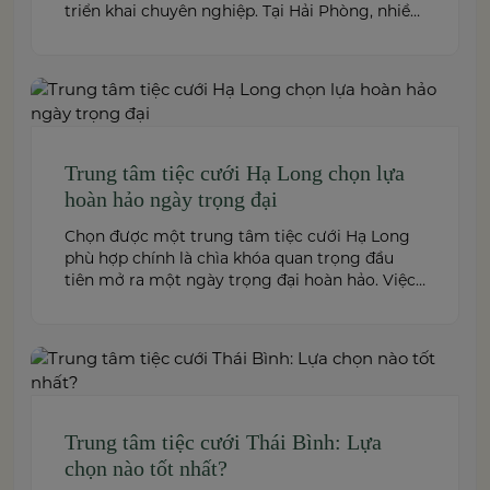
triển khai chuyên nghiệp. Tại Hải Phòng, nhiều
công ty cung cấp đa dạng dịch vụ từ tiệc cưới,
hội nghị, hội thảo đến team building và sự kiện
doanh nghiệp. Dưới đây là những […]
Trung tâm tiệc cưới Hạ Long chọn lựa
hoàn hảo ngày trọng đại
Chọn được một trung tâm tiệc cưới Hạ Long
phù hợp chính là chìa khóa quan trọng đầu
tiên mở ra một ngày trọng đại hoàn hảo. Việc
này không chỉ quyết định đến bầu không khí,
hình ảnh của tiệc cưới mà còn ảnh hưởng trực
tiếp đến trải nghiệm của bạn và toàn […]
Trung tâm tiệc cưới Thái Bình: Lựa
chọn nào tốt nhất?