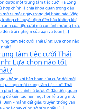
ọn được một trung tâm tiệc cưới Hạ Long
ù hợp chính là chìa khóa quan trọng đầu
ên mở ra một ngày trọng đại hoàn hảo. Việc
y không chỉ quyết định đến bầu không khí,
nh ảnh của tiệc cưới mà còn ảnh hưởng trực
ếp đến trải nghiệm của bạn và toàn […]
rung tâm tiệc cưới Thái
ình: Lựa chọn nào tốt
hất?
ong không khí hân hoan của cuộc đời mới,
ệc lựa chọn một trung tâm tiệc cưới Thái
nh phù hợp chính là bước đi đầu tiên, quan
ọng để kiến tạo nên một hôn lễ trong mơ.
ái Bình – mảnh đất giàu truyền thống văn
a – ngày nay cũng sở hữu nhiều […]