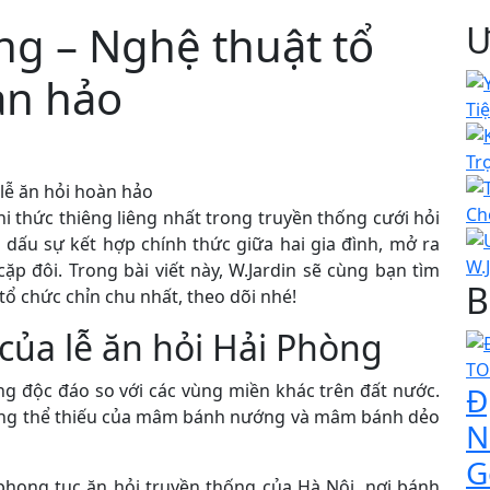
ng – Nghệ thuật tổ
Ư
àn hảo
i thức thiêng liêng nhất trong truyền thống cưới hỏi
 dấu sự kết hợp chính thức giữa hai gia đình, mở ra
p đôi. Trong bài viết này, W.Jardin sẽ cùng bạn tìm
B
tổ chức chỉn chu nhất, theo dõi nhé!
 của lễ ăn hỏi Hải Phòng
g độc đáo so với các vùng miền khác trên đất nước.
Đ
không thể thiếu của mâm bánh nướng và mâm bánh dẻo
N
G
 phong tục ăn hỏi truyền thống của Hà Nội, nơi bánh