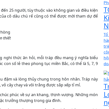
T
đến 25 người, tùy thuộc vào không gian và điều kiện
K
t của cô dâu chú rể cũng có thể được mời tham dự để
N
Tổ
n thiết
hà
tr
cô
ng nghi thức ăn hỏi, mỗi tráp đều mang ý nghĩa biểu
hộ
c con số lẻ theo phong tục miền Bắc, có thể là 5, 7, 9
do
âu đậm và lòng thủy chung trong hôn nhân. Tráp này
T
vỏ cây chay và vôi trắng được sắp xếp tỉ mỉ.
L
 chúc phúc về sự an khang, thịnh vượng. Những món
n
 bậc trưởng thượng trong gia đình.