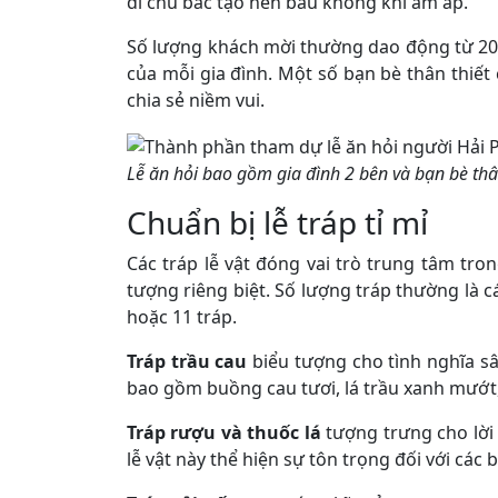
dì chú bác tạo nên bầu không khí ấm áp.
Số lượng khách mời thường dao động từ 20 
của mỗi gia đình. Một số bạn bè thân thiế
chia sẻ niềm vui.
Lễ ăn hỏi bao gồm gia đình 2 bên và bạn bè thâ
Chuẩn bị lễ tráp tỉ mỉ
Các tráp lễ vật đóng vai trò trung tâm tro
tượng riêng biệt. Số lượng tráp thường là cá
hoặc 11 tráp.
Tráp trầu cau
biểu tượng cho tình nghĩa s
bao gồm buồng cau tươi, lá trầu xanh mướt, 
Tráp rượu và thuốc lá
tượng trưng cho lời
lễ vật này thể hiện sự tôn trọng đối với các