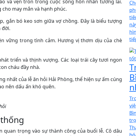
o và vẹn tròn trong cuộc sống hôn nhân tương lai.
Ch
ng cho may mắn và hạnh phúc.
ph
ti
p, gắn bó keo sơn giữa vợ chồng. Đây là biểu tượng
nà
 đời.
hì
ti
ền vững trong tình cảm. Hương vị thơm dịu của chè
hát triển và thịnh vượng. Các loại trái cây tươi ngon
T
con cháu đầy nhà.
B
ng nhất của lễ ăn hỏi Hải Phòng, thể hiện sự ấm cúng
n
 tạo nên dấu ấn khó quên.
Tr
vi
hỏi
Bì
 thống
tr
Th
n quan trọng vào sự thành công của buổi lễ. Cô dâu
hó