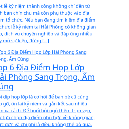
t lễ kỷ niệm thành công không chỉ đến từ
ch bản chỉn chu mà còn phụ thuộc vào địa
ểm tổ chức. Nếu bạn đang tìm kiếm địa điểm
 chức lễ kỷ niệm tại Hải Phòng có không gian
p, dịch vụ chuyên nghiệp và đáp ứng nhiều
y mô sự kiện, đừng […]
op 6 Địa Điểm Họp Lớp
ải Phòng Sang Trọng, Ấm
úng
i dịp họp lớp là cơ hội để bạn bè cũ cùng
p gỡ, ôn lại kỷ niệm và gắn kết sau nhiều
m xa cách. Để buổi hội ngộ thêm trọn vẹn,
ệc lựa chọn địa điểm phù hợp về không gian,
ực đơn và chi phí là điều không thể bỏ qua.