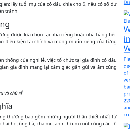
Dư
iản: lấy tuổi mụ của cô dâu chia cho 9, nếu có số dư
ần tránh.
ọng
W
ường được lựa chọn tại nhà riêng hoặc nhà hàng tiệc
i
ào điều kiện tài chính và mong muốn riêng của từng
W
Pl
ền thống của nghi lễ, việc tổ chức tại gia đình cô dâu
de
gian gia đình mang lại cảm giác gần gũi và ấm cúng
of
ve
ba
âu và chú rể
pr
22
ghĩa
an
cr
òng thường bao gồm những người thân thiết nhất từ
ện hai họ, ông bà, cha mẹ, anh chị em ruột cùng các cô