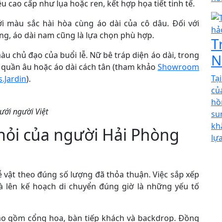
u cao cấp như lụa hoặc ren, kết hợp họa tiết tinh tế.
ới màu sắc hài hòa cùng áo dài của cô dâu. Đối với
ng, áo dài nam cũng là lựa chọn phù hợp.
T
 chủ đạo của buổi lễ. Nữ bê tráp diện áo dài, trong
N
 quần âu hoặc áo dài cách tân (tham khảo
Showroom
Tạ
s.Jardin
).
củ
hồ
ưới người Việt
su
kh
 hỏi của người Hải Phòng
lự
lễ vật theo đúng số lượng đã thỏa thuận. Việc sắp xếp
à lên kế hoạch di chuyển đúng giờ là những yếu tố
bao gồm cổng hoa, bàn tiếp khách và backdrop. Đồng