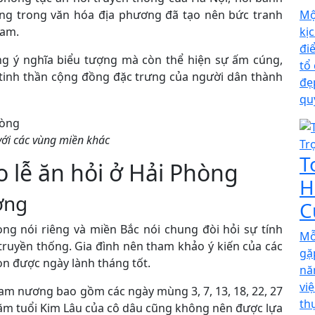
Mộ
ạng trong văn hóa địa phương đã tạo nên bức tranh
kị
Nam.
đi
 ý nghĩa biểu tượng mà còn thể hiện sự ấm cúng,
tổ
 tinh thần cộng đồng đặc trưng của người dân thành
đẹ
qu
với các vùng miền khác
T
 lễ ăn hỏi ở Hải Phòng
H
ờng
C
òng nói riêng và miền Bắc nói chung đòi hỏi sự tính
Mỗ
ruyền thống. Gia đình nên tham khảo ý kiến của các
gặ
ọn được ngày lành tháng tốt.
nă
vi
am nương bao gồm các ngày mùng 3, 7, 13, 18, 22, 27
th
ăm tuổi Kim Lâu của cô dâu cũng không nên được lựa