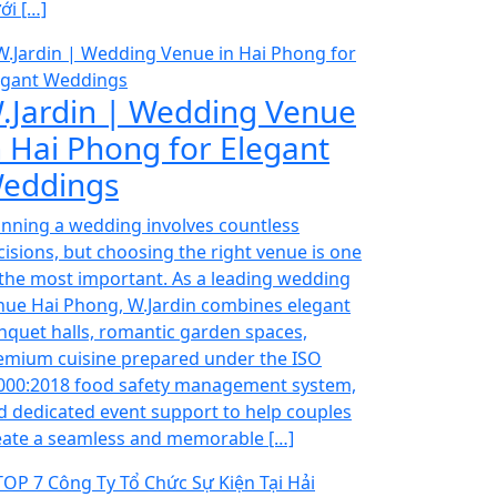
ới […]
.Jardin | Wedding Venue
n Hai Phong for Elegant
eddings
anning a wedding involves countless
cisions, but choosing the right venue is one
 the most important. As a leading wedding
nue Hai Phong, W.Jardin combines elegant
nquet halls, romantic garden spaces,
emium cuisine prepared under the ISO
000:2018 food safety management system,
d dedicated event support to help couples
eate a seamless and memorable […]