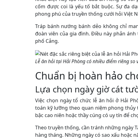
cốm được coi là yếu tố bắt buộc. Sự đa d
phong phú của truyền thống cưới hỏi Việt 
Tráp bánh nướng bánh dẻo không chỉ mang
đoàn viên của gia đình. Điều này phản ánh
phố Cảng.
Lễ ăn hỏi tại Hải Phòng có nhiều điểm riêng so 
Chuẩn bị hoàn hảo cho
Lựa chọn ngày giờ cát tư
Việc chọn ngày tổ chức lễ ăn hỏi ở Hải Ph
toán kỹ lưỡng theo quan niệm phong thủy t
bậc cao niên hoặc thầy cúng có uy tín để ch
Theo truyền thống, cần tránh những ngày T
hàng tháng. Những ngày có sao xấu hoặc n