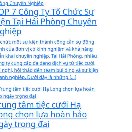
OP 7 Công Ty Tổ Chức Sự
iện Tại Hải Phòng Chuyên
ghiệp
 chức một sự kiện thành công cần sự đồng
nh của đơn vị có kinh nghiệm và khả năng
iển khai chuyên nghiệp. Tại Hải Phòng, nhiều
ng ty cung cấp đa dạng dịch vụ từ tiệc cưới,
i nghị, hội thảo đến team building và sự kiện
anh nghiệp. Dưới đây là những […]
rung tâm tiệc cưới Hạ
ong chọn lựa hoàn hảo
gày trọng đại