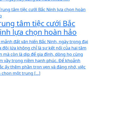
rung tâm tiệc cưới Bắc
inh lựa chọn hoàn hảo
i mảnh đất văn hiến Bắc Ninh, ngày trọng đại
a đôi lứa không chỉ là sự kết nối của hai tâm
n mà còn là dịp để gia đình, dòng họ cùng
m vầy trong niềm hạnh phúc. Để khoảnh
ắc ấy thêm phần trọn vẹn và đáng nhớ, việc
a chọn một trung […]