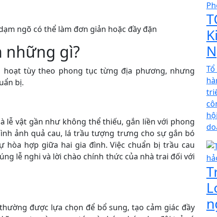
T
ạm ngõ có thể làm đơn giản hoặc đầy đặn
K
 những gì?
N
Tổ
h hoạt tùy theo phong tục từng địa phương, nhưng
hà
uẩn bị.
tr
cô
hộ
là lễ vật gần như không thể thiếu, gắn liền với phong
do
Hình ảnh quả cau, lá trầu tượng trưng cho sự gắn bó
 hòa hợp giữa hai gia đình. Việc chuẩn bị trầu cau
ng lễ nghi và lời chào chính thức của nhà trai đối với
T
L
n
 thường được lựa chọn để bổ sung, tạo cảm giác đầy