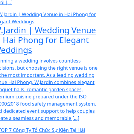
ới […]
.Jardin | Wedding Venue
n Hai Phong for Elegant
eddings
anning a wedding involves countless
cisions, but choosing the right venue is one
 the most important. As a leading wedding
nue Hai Phong, W.Jardin combines elegant
nquet halls, romantic garden spaces,
emium cuisine prepared under the ISO
000:2018 food safety management system,
d dedicated event support to help couples
eate a seamless and memorable […]