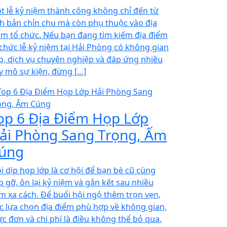
t lễ kỷ niệm thành công không chỉ đến từ
ch bản chỉn chu mà còn phụ thuộc vào địa
ểm tổ chức. Nếu bạn đang tìm kiếm địa điểm
 chức lễ kỷ niệm tại Hải Phòng có không gian
p, dịch vụ chuyên nghiệp và đáp ứng nhiều
y mô sự kiện, đừng […]
op 6 Địa Điểm Họp Lớp
ải Phòng Sang Trọng, Ấm
úng
i dịp họp lớp là cơ hội để bạn bè cũ cùng
p gỡ, ôn lại kỷ niệm và gắn kết sau nhiều
m xa cách. Để buổi hội ngộ thêm trọn vẹn,
ệc lựa chọn địa điểm phù hợp về không gian,
ực đơn và chi phí là điều không thể bỏ qua.