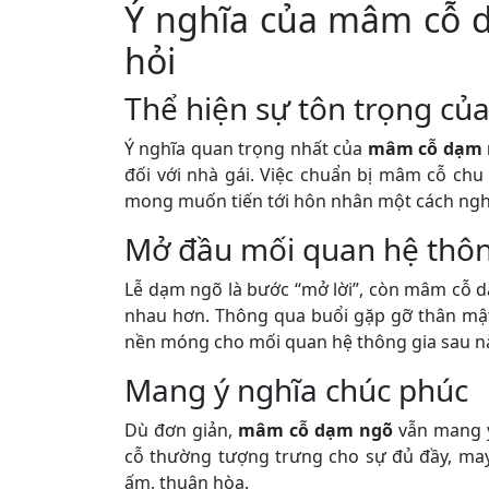
Ý nghĩa của mâm cỗ d
hỏi
Thể hiện sự tôn trọng của
Ý nghĩa quan trọng nhất của
mâm cỗ dạm 
đối với nhà gái. Việc chuẩn bị mâm cỗ chu
mong muốn tiến tới hôn nhân một cách ngh
Mở đầu mối quan hệ thôn
Lễ dạm ngõ là bước “mở lời”, còn mâm cỗ dạm
nhau hơn. Thông qua buổi gặp gỡ thân mật 
nền móng cho mối quan hệ thông gia sau n
Mang ý nghĩa chúc phúc
Dù đơn giản,
mâm cỗ dạm ngõ
vẫn mang ý
cỗ thường tượng trưng cho sự đủ đầy, m
ấm, thuận hòa.