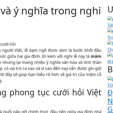
à ý nghĩa trong nghi
Ư
a người Việt, lễ dạm ngõ được xem là bước khởi đầu
c giữa hai gia đình. Đi kèm với nghi lễ này là
mâm
 nhưng lại mang nhiều ý nghĩa văn hóa và tinh thần
B
có vai trò ra sao và vì sao đến nay vẫn được gìn giữ
ưới đây sẽ giúp bạn hiểu rõ hơn về giá trị của mâm cỗ
g.
ng phong tục cưới hỏi Việt
Đ
N
G
à buổi gặp gỡ chính thức đầu tiên giữa gia đình nhà