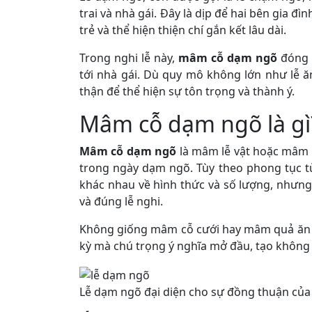
trai và nhà gái. Đây là dịp để hai bên gia đ
trẻ và thể hiện thiện chí gắn kết lâu dài.
Trong nghi lễ này,
mâm cỗ dạm ngõ
đóng v
tới nhà gái. Dù quy mô không lớn như lễ ă
thận để thể hiện sự tôn trọng và thành ý.
Mâm cỗ dạm ngõ là gì
Mâm cỗ dạm ngõ
là mâm lễ vật hoặc mâm c
trong ngày dạm ngõ. Tùy theo phong tục t
khác nhau về hình thức và số lượng, nhưn
và đúng lễ nghi.
Không giống mâm cỗ cưới hay mâm quả ăn 
kỳ mà chú trọng ý nghĩa mở đầu, tạo không k
Lễ dạm ngõ đại diện cho sự đồng thuận của 