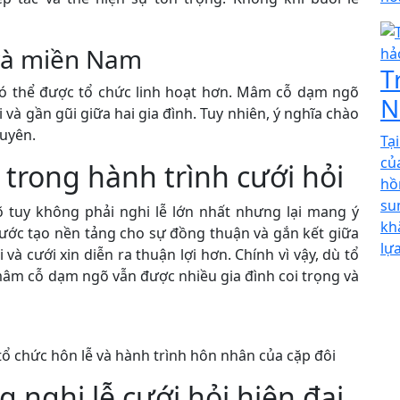
và miền Nam
T
có thể được tổ chức linh hoạt hơn. Mâm cỗ dạm ngõ
N
i và gần gũi giữa hai gia đình. Tuy nhiên, ý nghĩa chào
uyên.
Tạ
củ
 trong hành trình cưới hỏi
hồ
su
õ tuy không phải nghi lễ lớn nhất nhưng lại mang ý
kh
ước tạo nền tảng cho sự đồng thuận và gắn kết giữa
lự
 và cưới xin diễn ra thuận lợi hơn. Chính vì vậy, dù tổ
mâm cỗ dạm ngõ vẫn được nhiều gia đình coi trọng và
tổ chức hôn lễ và hành trình hôn nhân của cặp đôi
nghi lễ cưới hỏi hiện đại