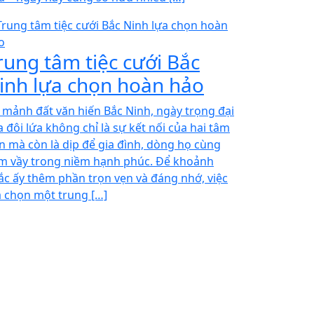
rung tâm tiệc cưới Bắc
inh lựa chọn hoàn hảo
i mảnh đất văn hiến Bắc Ninh, ngày trọng đại
a đôi lứa không chỉ là sự kết nối của hai tâm
n mà còn là dịp để gia đình, dòng họ cùng
m vầy trong niềm hạnh phúc. Để khoảnh
ắc ấy thêm phần trọn vẹn và đáng nhớ, việc
a chọn một trung […]