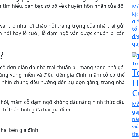
ình tìm hiểu, bàn bạc sơ bộ về chuyện hôn nhân của đôi
Mộ
kị
đi
ai trò như lời chào hỏi trang trọng của nhà trai gửi
tổ
n hỏi hay lễ cưới, lễ dạm ngõ vẫn được chuẩn bị cẩn
đẹ
qu
?
ỗ đơn giản do nhà trai chuẩn bị, mang sang nhà gái
T
ừng vùng miền và điều kiện gia đình, mâm cỗ có thể
H
g nhìn chung đều hướng đến sự gọn gàng, trang nhã
C
hỏi, mâm cỗ dạm ngõ không đặt nặng hình thức cầu
Mỗ
hí thân tình giữa hai gia đình.
gặ
nă
vi
hai bên gia đình
th