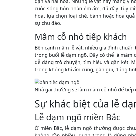
đặn và hài hòa. Những lễ vật này mang ý ng
cuộc sống hôn nhân êm ấm, đủ đầy. Tùy điều
hoạt lựa chọn loại chè, bánh hoặc hoa qu
sự chu đáo.
Mâm cỗ nhỏ tiếp khách
Bên cạnh mâm lễ vật, nhiều gia đình chuẩn
trong buổi lễ dạm ngõ. Đây có thể là mâm c
dễ dàng trò chuyện, tìm hiểu và gắn kết.
trọng không khí ấm cúng, gần gũi, đúng tin
Nhà gái thường sẽ làm mâm cỗ nhỏ để tiếp 
Sự khác biệt của lễ d
Lễ dạm ngõ miền Bắc
Ở miền Bắc, lễ dạm ngõ thường được chuẩn
không cần nhiều, quan trọng là đúng phé