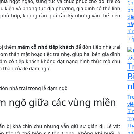
hĩa ngọt ngào, sung túc và chúc phúc cho đôi trẻ có
Ch
 kiện và phong tục địa phương, gia đình có thể linh
ph
ả phù hợp, không cần quá cầu kỳ nhưng vẫn thể hiện
ti
nà
hì
ti
 bị thêm
mâm cỗ nhỏ tiếp khách
để đón tiếp nhà trai
ơm thân mật hoặc tiệc trà nhẹ, giúp hai bên gia đình
 Mâm cỗ tiếp khách không đặt nặng hình thức mà chú
T
h thần của lễ dạm ngõ.
B
n
đón nhà trai trong lễ dạm ngõ
Tr
ạm ngõ giữa các vùng miền
vi
Bì
tr
Th
 bị khá chỉn chu nhưng vẫn giữ sự giản dị. Lễ vật
hó
p tắc và thể hiện sự tôn trọng. Không khí buổi lễ