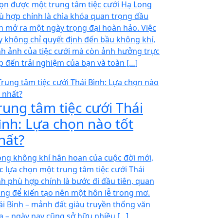
ọn được một trung tâm tiệc cưới Hạ Long
ù hợp chính là chìa khóa quan trọng đầu
ên mở ra một ngày trọng đại hoàn hảo. Việc
y không chỉ quyết định đến bầu không khí,
nh ảnh của tiệc cưới mà còn ảnh hưởng trực
ếp đến trải nghiệm của bạn và toàn […]
rung tâm tiệc cưới Thái
ình: Lựa chọn nào tốt
hất?
ong không khí hân hoan của cuộc đời mới,
ệc lựa chọn một trung tâm tiệc cưới Thái
nh phù hợp chính là bước đi đầu tiên, quan
ọng để kiến tạo nên một hôn lễ trong mơ.
ái Bình – mảnh đất giàu truyền thống văn
a – ngày nay cũng sở hữu nhiều […]