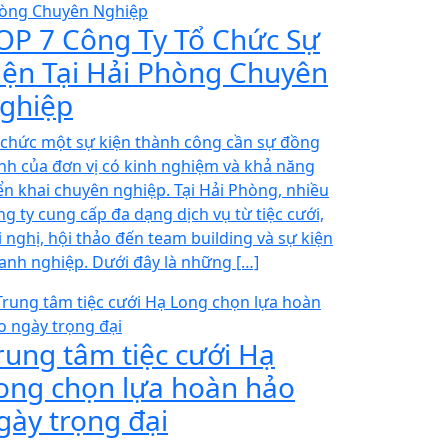
OP 7 Công Ty Tổ Chức Sự
iện Tại Hải Phòng Chuyên
ghiệp
 chức một sự kiện thành công cần sự đồng
nh của đơn vị có kinh nghiệm và khả năng
iển khai chuyên nghiệp. Tại Hải Phòng, nhiều
ng ty cung cấp đa dạng dịch vụ từ tiệc cưới,
i nghị, hội thảo đến team building và sự kiện
anh nghiệp. Dưới đây là những […]
rung tâm tiệc cưới Hạ
ong chọn lựa hoàn hảo
gày trọng đại