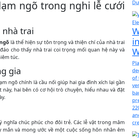
ạm ngõ trong nghi lễ cưới
Dư
 nhà trai
W
i
ngõ
là thể hiện sự tôn trọng và thiện chí của nhà trai
W
 đáo cho thấy nhà trai coi trọng mối quan hệ này và
iêm túc.
Pl
g gia
de
of
 ngõ chính là cầu nối giúp hai gia đình xích lại gần
ve
này, hai bên có cơ hội trò chuyện, hiểu nhau và đặt
ba
ày.
pr
22
an
 nghĩa chúc phúc cho đôi trẻ. Các lễ vật trong mâm
cr
ay mắn và mong ước về một cuộc sống hôn nhân êm