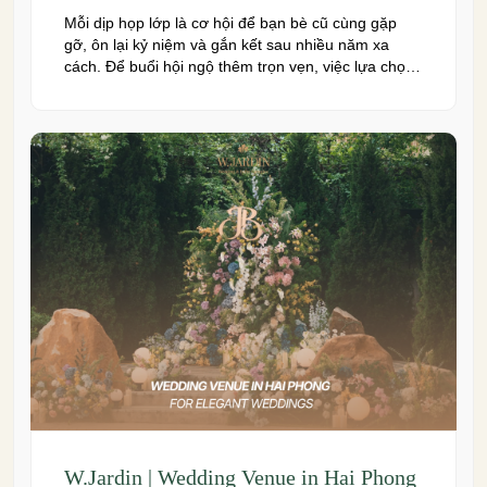
Mỗi dịp họp lớp là cơ hội để bạn bè cũ cùng gặp
gỡ, ôn lại kỷ niệm và gắn kết sau nhiều năm xa
cách. Để buổi hội ngộ thêm trọn vẹn, việc lựa chọn
địa điểm phù hợp về không gian, thực đơn và chi
phí là điều không thể bỏ qua. Dưới […]
W.Jardin | Wedding Venue in Hai Phong