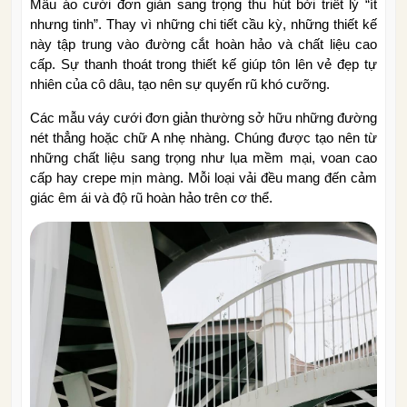
Mẫu áo cưới đơn giản sang trọng thu hút bởi triết lý “ít
nhưng tinh”. Thay vì những chi tiết cầu kỳ, những thiết kế
này tập trung vào đường cắt hoàn hảo và chất liệu cao
cấp. Sự thanh thoát trong thiết kế giúp tôn lên vẻ đẹp tự
nhiên của cô dâu, tạo nên sự quyến rũ khó cưỡng.
Các mẫu váy cưới đơn giản thường sở hữu những đường
nét thẳng hoặc chữ A nhẹ nhàng. Chúng được tạo nên từ
những chất liệu sang trọng như lụa mềm mại, voan cao
cấp hay crepe mịn màng. Mỗi loại vải đều mang đến cảm
giác êm ái và độ rũ hoàn hảo trên cơ thể.