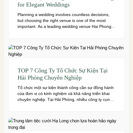
for Elegant Weddings
Planning a wedding involves countless decisions,
but choosing the right venue is one of the most
important. As a leading wedding venue Hai Phong,
W.Jardin combines elegant banquet halls, romantic
garden spaces, premium cuisine prepared under
the ISO 22000:2018 food safety management
system, and dedicated event support to help
couples create a seamless and memorable […]
TOP 7 Công Ty Tổ Chức Sự Kiện Tại
Hải Phòng Chuyên Nghiệp
Tổ chức một sự kiện thành công cần sự đồng hành
của đơn vị có kinh nghiệm và khả năng triển khai
chuyên nghiệp. Tại Hải Phòng, nhiều công ty cung
cấp đa dạng dịch vụ từ tiệc cưới, hội nghị, hội thảo
đến team building và sự kiện doanh nghiệp. Dưới
đây là những […]