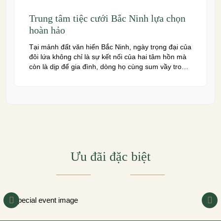
Trung tâm tiệc cưới Bắc Ninh lựa chọn
hoàn hảo
Tại mảnh đất văn hiến Bắc Ninh, ngày trọng đại của
đôi lứa không chỉ là sự kết nối của hai tâm hồn mà
còn là dịp để gia đình, dòng họ cùng sum vầy trong
niềm hạnh phúc. Để khoảnh khắc ấy thêm phần
trọn vẹn và đáng nhớ, việc lựa chọn một trung […]
Ưu đãi đặc biệt