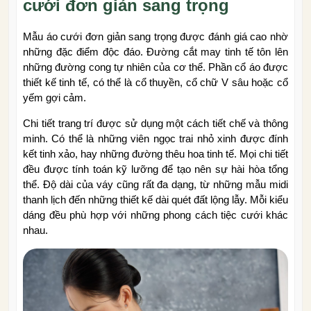
cưới đơn giản sang trọng
Mẫu áo cưới đơn giản sang trọng được đánh giá cao nhờ
những đặc điểm độc đáo. Đường cắt may tinh tế tôn lên
những đường cong tự nhiên của cơ thể. Phần cổ áo được
thiết kế tinh tế, có thể là cổ thuyền, cổ chữ V sâu hoặc cổ
yếm gợi cảm.
Chi tiết trang trí được sử dụng một cách tiết chế và thông
minh. Có thể là những viên ngọc trai nhỏ xinh được đính
kết tinh xảo, hay những đường thêu hoa tinh tế. Mọi chi tiết
đều được tính toán kỹ lưỡng để tạo nên sự hài hòa tổng
thể. Độ dài của váy cũng rất đa dạng, từ những mẫu midi
thanh lịch đến những thiết kế dài quét đất lộng lẫy. Mỗi kiểu
dáng đều phù hợp với những phong cách tiệc cưới khác
nhau.