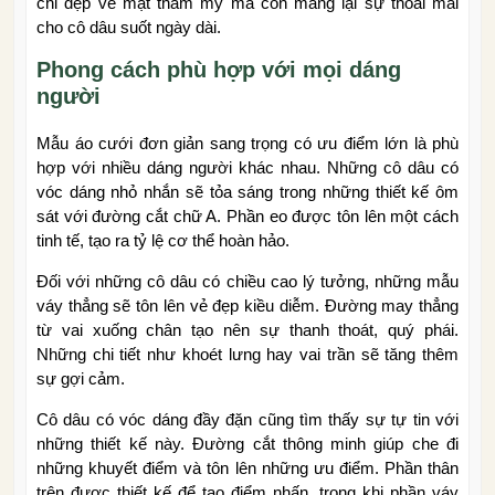
chỉ đẹp về mặt thẩm mỹ mà còn mang lại sự thoải mái
cho cô dâu suốt ngày dài.
Phong cách phù hợp với mọi dáng
người
Mẫu áo cưới đơn giản sang trọng có ưu điểm lớn là phù
hợp với nhiều dáng người khác nhau. Những cô dâu có
vóc dáng nhỏ nhắn sẽ tỏa sáng trong những thiết kế ôm
sát với đường cắt chữ A. Phần eo được tôn lên một cách
tinh tế, tạo ra tỷ lệ cơ thể hoàn hảo.
Đối với những cô dâu có chiều cao lý tưởng, những mẫu
váy thẳng sẽ tôn lên vẻ đẹp kiều diễm. Đường may thẳng
từ vai xuống chân tạo nên sự thanh thoát, quý phái.
Những chi tiết như khoét lưng hay vai trần sẽ tăng thêm
sự gợi cảm.
Cô dâu có vóc dáng đầy đặn cũng tìm thấy sự tự tin với
những thiết kế này. Đường cắt thông minh giúp che đi
những khuyết điểm và tôn lên những ưu điểm. Phần thân
trên được thiết kế để tạo điểm nhấn, trong khi phần váy