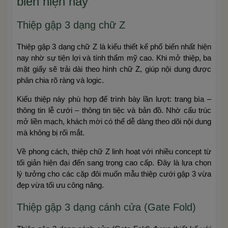
biến hiện nay
Thiệp gập 3 dạng chữ Z
Thiệp gập 3 dạng chữ Z là kiểu thiết kế phổ biến nhất hiện
nay nhờ sự tiện lợi và tính thẩm mỹ cao. Khi mở thiệp, ba
mặt giấy sẽ trải dài theo hình chữ Z, giúp nội dung được
phân chia rõ ràng và logic.
Kiểu thiệp này phù hợp để trình bày lần lượt: trang bìa –
thông tin lễ cưới – thông tin tiệc và bản đồ. Nhờ cấu trúc
mở liền mạch, khách mời có thể dễ dàng theo dõi nội dung
mà không bị rối mắt.
Về phong cách, thiệp chữ Z linh hoạt với nhiều concept từ
tối giản hiện đại đến sang trọng cao cấp. Đây là lựa chọn
lý tưởng cho các cặp đôi muốn mẫu thiệp cưới gập 3 vừa
đẹp vừa tối ưu công năng.
Thiệp gập 3 dạng cánh cửa (Gate Fold)