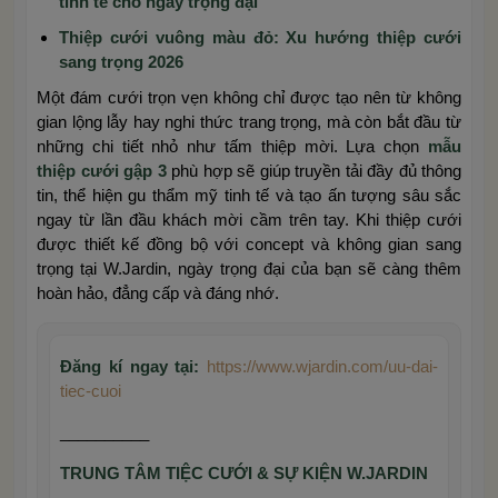
tinh tế cho ngày trọng đại
Thiệp cưới vuông màu đỏ: Xu hướng thiệp cưới
sang trọng 2026
Một đám cưới trọn vẹn không chỉ được tạo nên từ không
gian lộng lẫy hay nghi thức trang trọng, mà còn bắt đầu từ
những chi tiết nhỏ như tấm thiệp mời. Lựa chọn
mẫu
thiệp cưới gập 3
phù hợp sẽ giúp truyền tải đầy đủ thông
tin, thể hiện gu thẩm mỹ tinh tế và tạo ấn tượng sâu sắc
ngay từ lần đầu khách mời cầm trên tay. Khi thiệp cưới
được thiết kế đồng bộ với concept và không gian sang
trọng tại
W.Jardin
, ngày trọng đại của bạn sẽ càng thêm
hoàn hảo, đẳng cấp và đáng nhớ.
Đăng kí ngay tại:
https://www.wjardin.com/uu-dai-
tiec-cuoi
__________
TRUNG TÂM TIỆC CƯỚI & SỰ KIỆN W.JARDIN