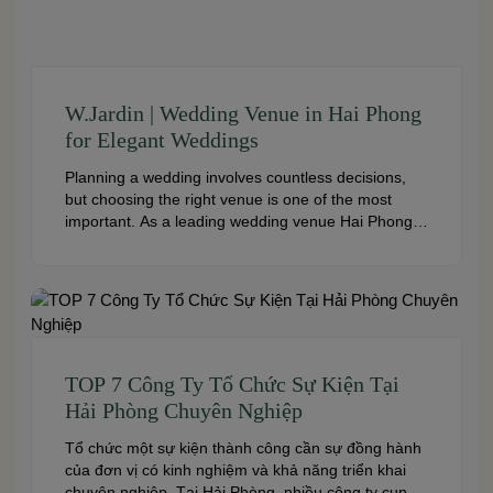
W.Jardin | Wedding Venue in Hai Phong
for Elegant Weddings
Planning a wedding involves countless decisions,
but choosing the right venue is one of the most
important. As a leading wedding venue Hai Phong,
W.Jardin combines elegant banquet halls, romantic
garden spaces, premium cuisine prepared under
the ISO 22000:2018 food safety management
system, and dedicated event support to help
couples create a seamless and memorable […]
TOP 7 Công Ty Tổ Chức Sự Kiện Tại
Hải Phòng Chuyên Nghiệp
Tổ chức một sự kiện thành công cần sự đồng hành
của đơn vị có kinh nghiệm và khả năng triển khai
chuyên nghiệp. Tại Hải Phòng, nhiều công ty cung