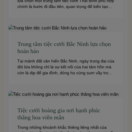
lựa chọn một trung tâm tiệc cưới Thái Bình phù hợp
chính là bước đi đầu tiên, quan trọng để kiến tạo
nên một hôn lễ trong mơ. Thái Bình – mảnh đất
giàu truyền thống văn hóa – ngày nay cũng sở hữu
nhiều […]
Trung tâm tiệc cưới Bắc Ninh lựa chọn
hoàn hảo
Tại mảnh đất văn hiến Bắc Ninh, ngày trọng đại của
đôi lứa không chỉ là sự kết nối của hai tâm hồn mà
còn là dịp để gia đình, dòng họ cùng sum vầy trong
niềm hạnh phúc. Để khoảnh khắc ấy thêm phần
trọn vẹn và đáng nhớ, việc lựa chọn một trung […]
Tiệc cưới hoàng gia nơi hạnh phúc
thăng hoa viên mãn
Trong những khoảnh khắc thiêng liêng nhất của