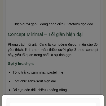
Thiệp cưới gập 3 dạng cánh cửa (Gatefold) độc đáo
Concept Minimal – Tối giản hiện đại
Phong cách tối giản đang là xu hướng được nhiều cặp đôi
yêu thích. Khi chọn mẫu thiệp cưới gập 3 theo concept
này, yếu tố quan trọng nhất là sự tinh gọn.
Gợi ý lựa chọn:
Tông trắng, xám nhạt, pastel nhẹ
Font chữ sans-serif hiện đại
Bố cục cân đối, nhiều khoảng trắng
Hạn chế họa tiết rườm rà