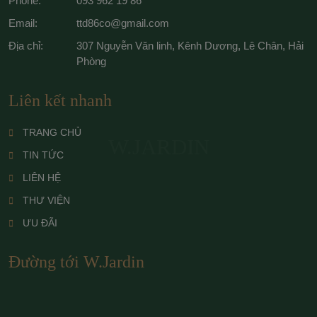
Phone:
093 962 19 86
Email:
ttd86co@gmail.com
Địa chỉ:
307 Nguyễn Văn linh, Kênh Dương, Lê Chân, Hải
Phòng
Liên kết nhanh
TRANG CHỦ
W.JARDIN
TIN TỨC
LIÊN HỆ
THƯ VIỆN
ƯU ĐÃI
Đường tới W.Jardin