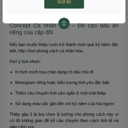
Thiết kế gập 3 giúp tối ưu không gian trình bày thông tin
trên thiệp
Concept Cá nhân hóa – Đề cao dấu ấn
riêng của cặp đôi
Nếu bạn muốn thiệp cưới trở thành món quà kỷ niệm đặc
biệt, hãy chọn phong cách cá nhân hóa.
Gợi ý lựa chọn:
In hình minh họa chân dung cô dâu chú rể
Monogram riêng hoặc biểu tượng tình yêu đặc biệt
Thêm câu chuyện tình yêu ngắn ở một mặt thiệp
Sử dụng màu sắc gắn liền với kỷ niệm của hai người
Thiệp gập 3 là lựa chọn lý tưởng cho phong cách này vì
có đủ không gian để kể câu chuyện theo cách tinh tế và
giàu cảm xúc.