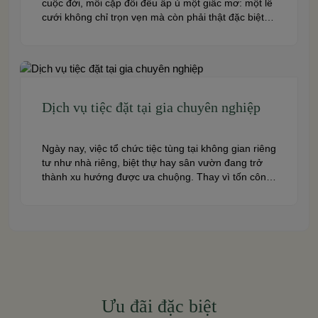
cuộc đời, mỗi cặp đôi đều ấp ủ một giấc mơ: một lễ
cưới không chỉ trọn vẹn mà còn phải thật đặc biệt,
lộng lẫy và đáng nhớ như trong những câu chuyện
cổ tích. Ước mơ về một tiệc cưới hoàng gia, nơi
hạnh phúc […]
Dịch vụ tiệc đặt tại gia chuyên nghiệp
Ngày nay, việc tổ chức tiệc tùng tại không gian riêng
tư như nhà riêng, biệt thự hay sân vườn đang trở
thành xu hướng được ưa chuộng. Thay vì tốn công
di chuyển và chi trả cho những địa điểm cứng nhắc,
nhiều gia đình và doanh nghiệp lựa chọn dịch vụ
tiệc tại […]
Ưu đãi đặc biệt