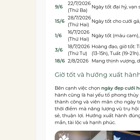
22/7/2026
9/6
Ngày tốt đại hỷ, vạn
(Thứ Ba)
28/7/2026
15/6
Ngày tốt cho cưới gả
(Thứ Hai)
16/7/2026
1/6
Ngày tốt (màu cam),
(Thứ Hai)
18/7/2026
Hoàng đạo, giờ tốt: Tí 
3/6
(Thứ Tư)
(13-15h), Tuất (19-2
18/6
2/8/2026
Mang thịnh vượng, du
Giờ tốt và hướng xuất hành
Bên cạnh việc chọn
ngày đẹp cưới h
hành cũng là hai yếu tố phong thủ
thành công và viên mãn cho ngày tr
thời điểm mà năng lượng vũ trụ hội
sẻ, thuận lợi. Hướng xuất hành đún
mắn, tài lộc và hạnh phúc.