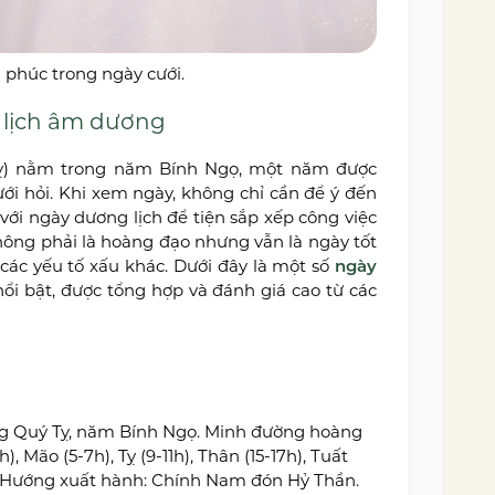
 phúc trong ngày cưới.
 lịch âm dương
ỵ) nằm trong năm Bính Ngọ, một năm được
ưới hỏi. Khi xem ngày, không chỉ cần để ý đến
với ngày dương lịch để tiện sắp xếp công việc
không phải là hoàng đạo nhưng vẫn là ngày tốt
c yếu tố xấu khác. Dưới đây là một số
ngày
ổi bật, được tổng hợp và đánh giá cao từ các
ng Quý Tỵ, năm Bính Ngọ. Minh đường hoàng
h), Mão (5-7h), Tỵ (9-11h), Thân (15-17h), Tuất
h). Hướng xuất hành: Chính Nam đón Hỷ Thần.