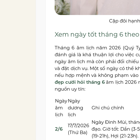
Cặp đôi hạnh
Xem ngày tốt tháng 6 theo
Tháng 6 âm lịch năm 2026 (Quý T
đánh giá là khá thuận lợi cho việc c
ngày âm lịch mà còn phải đối chiếu 
và đặt dịch vụ. Một số ngày có thể 
nếu hợp mệnh và không phạm vào cá
đẹp cưới hỏi tháng 6
âm lịch 2026 n
nguồn uy tín:
Ngày
Ngày
âm
dương
Ghi chú chính
lịch
lịch
Ngày Đinh Mùi, thá
17/7/2026
2/6
đạo. Giờ tốt: Dần (3-5
(Thứ Ba)
(19-21h), Hợi (21-23