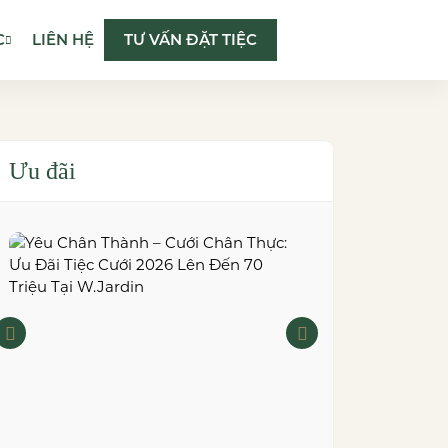
C
LIÊN HỆ
TƯ VẤN ĐẶT TIỆC
Ưu đãi