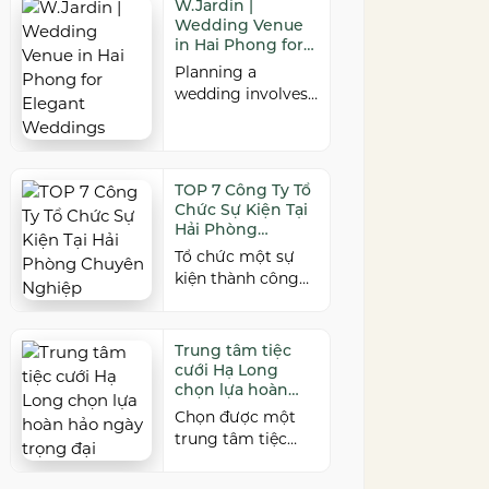
W.Jardin |
nghiệp và đáp ứng
năm xa cách. Để
Wedding Venue
nhiều quy mô sự
buổi hội ngộ thêm
in Hai Phong for
kiện, đừng […]
trọn vẹn, việc lựa
Elegant
Planning a
Weddings
chọn địa điểm phù
wedding involves
hợp về không
countless
gian, thực đơn và
decisions, but
chi phí là điều
choosing the right
không thể bỏ qua.
venue is one of the
TOP 7 Công Ty Tổ
Dưới […]
most important.
Chức Sự Kiện Tại
As a leading
Hải Phòng
wedding venue
Chuyên Nghiệp
Tổ chức một sự
Hai Phong,
kiện thành công
W.Jardin
cần sự đồng hành
combines elegant
của đơn vị có kinh
banquet halls,
nghiệm và khả
Trung tâm tiệc
romantic garden
năng triển khai
cưới Hạ Long
spaces, premium
chuyên nghiệp. Tại
chọn lựa hoàn
cuisine prepared
Hải Phòng, nhiều
hảo ngày trọng
Chọn được một
under the ISO
đại
công ty cung cấp
trung tâm tiệc
22000:2018 food
đa dạng dịch vụ từ
cưới Hạ Long phù
safety
tiệc cưới, hội nghị,
hợp chính là chìa
management