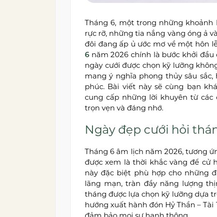
Tháng 6, một trong những khoảnh 
rực rỡ, những tia nắng vàng óng ả và
đôi đang ấp ủ ước mơ về một hôn l
6
năm 2026 chính là bước khởi đầu 
ngày cưới được chọn kỹ lưỡng không 
mang ý nghĩa phong thủy sâu sắc,
phúc. Bài viết này sẽ cùng bạn k
cung cấp những lời khuyên từ các
trọn vẹn và đáng nhớ.
Ngày đẹp cưới hỏi thá
Tháng 6 âm lịch năm 2026, tương ứng
được xem là thời khắc vàng để cử h
này đặc biệt phù hợp cho những đá
lãng mạn, tràn đầy năng lượng th
tháng được lựa chọn kỹ lưỡng dựa trê
hướng xuất hành đón Hỷ Thần – Tài 
đảm bảo mọi sự hanh thông.