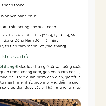
 sự hanh thông.
, bình yên hạnh phúc.
 Câu Trần nhưng hợp xuất hành.
(23-1h), Sửu (1-3h), Thìn (7-9h), Tỵ (9-11h), Mùi
1h). Hướng: Đông Nam đón Hỷ Thần.
y trì tình cảm mãnh liệt (cuối tháng).
 khi cưới hỏi
ỏi tháng 6
, việc lựa chọn giờ tốt và hướng xuất
y quan trọng không kém, góp phần làm nên sự
ọng đại. Theo quan niệm dân gian, giờ tốt là
 tụ mạnh mẽ nhất, giúp mọi việc diễn ra suôn
g sẽ giúp đón được các vị Thần mang lại may