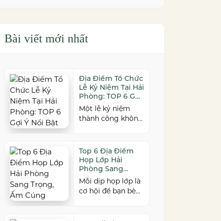
Bài viết mới nhất
Địa Điểm Tổ Chức
Lễ Kỷ Niệm Tại Hải
Phòng: TOP 6 Gợi
Ý Nổi Bật
Một lễ kỷ niệm
thành công không
chỉ đến từ kịch
bản chỉn chu mà
còn phụ thuộc vào
Top 6 Địa Điểm
địa điểm tổ chức.
Họp Lớp Hải
Nếu bạn đang tìm
Phòng Sang
kiếm địa điểm tổ
Trọng, Ấm Cúng
Mỗi dịp họp lớp là
chức lễ kỷ niệm
cơ hội để bạn bè
tại Hải Phòng có
cũ cùng gặp gỡ,
không gian đẹp,
ôn lại kỷ niệm và
dịch vụ chuyên
gắn kết sau nhiều