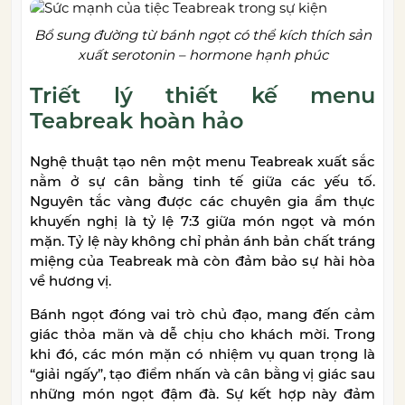
Bổ sung đường từ bánh ngọt có thể kích thích sản
xuất serotonin – hormone hạnh phúc
Triết lý thiết kế menu
Teabreak hoàn hảo
Nghệ thuật tạo nên một menu Teabreak xuất sắc
nằm ở sự cân bằng tinh tế giữa các yếu tố.
Nguyên tắc vàng được các chuyên gia ẩm thực
khuyến nghị là tỷ lệ 7:3 giữa món ngọt và món
mặn. Tỷ lệ này không chỉ phản ánh bản chất tráng
miệng của Teabreak mà còn đảm bảo sự hài hòa
về hương vị.
Bánh ngọt đóng vai trò chủ đạo, mang đến cảm
giác thỏa mãn và dễ chịu cho khách mời. Trong
khi đó, các món mặn có nhiệm vụ quan trọng là
“giải ngấy”, tạo điểm nhấn và cân bằng vị giác sau
những món ngọt đậm đà. Sự kết hợp này đảm