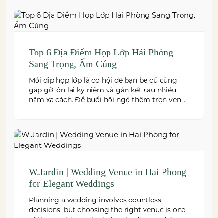
ứng nhiều quy mô sự kiện, đừng […]
Top 6 Địa Điểm Họp Lớp Hải Phòng
Sang Trọng, Ấm Cúng
Mỗi dịp họp lớp là cơ hội để bạn bè cũ cùng
gặp gỡ, ôn lại kỷ niệm và gắn kết sau nhiều
năm xa cách. Để buổi hội ngộ thêm trọn vẹn,
việc lựa chọn địa điểm phù hợp về không gian,
thực đơn và chi phí là điều không thể bỏ qua.
Dưới […]
W.Jardin | Wedding Venue in Hai Phong
for Elegant Weddings
Planning a wedding involves countless
decisions, but choosing the right venue is one