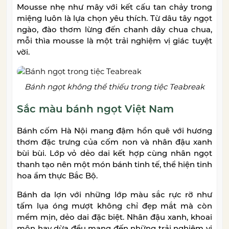
Mousse nhẹ như mây với kết cấu tan chảy trong
miệng luôn là lựa chọn yêu thích. Từ dâu tây ngọt
ngào, đào thơm lừng đến chanh dây chua chua,
mỗi thìa mousse là một trải nghiệm vị giác tuyệt
vời.
Bánh ngọt không thể thiếu trong tiệc Teabreak
Sắc màu bánh ngọt Việt Nam
Bánh cốm Hà Nội mang đậm hồn quê với hương
thơm đặc trưng của cốm non và nhân đậu xanh
bùi bùi. Lớp vỏ dẻo dai kết hợp cùng nhân ngọt
thanh tạo nên một món bánh tinh tế, thể hiện tinh
hoa ẩm thực Bắc Bộ.
Bánh da lợn với những lớp màu sắc rực rỡ như
tấm lụa óng mượt không chỉ đẹp mắt mà còn
mềm mịn, dẻo dai đặc biệt. Nhân đậu xanh, khoai
môn hay dừa đều mang đến những trải nghiệm vị