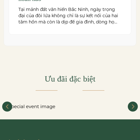
Tại mảnh đất văn hiến Bắc Ninh, ngày trọng
đại của đôi lứa không chỉ là sự kết nối của hai
tâm hồn mà còn là dịp để gia đình, dòng họ
cùng sum vầy trong niềm hạnh phúc. Để
khoảnh khắc ấy thêm phần trọn vẹn và đáng
nhớ, việc lựa chọn một trung […]
Ưu đãi đặc biệt