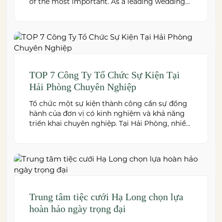
of the most important. As a leading wedding
venue Hai Phong, W.Jardin combines elegant
banquet halls, romantic garden spaces,
premium cuisine prepared under the ISO
22000:2018 food safety management system,
and dedicated event support to help couples
create a seamless and memorable […]
TOP 7 Công Ty Tổ Chức Sự Kiện Tại
Hải Phòng Chuyên Nghiệp
Tổ chức một sự kiện thành công cần sự đồng
hành của đơn vị có kinh nghiệm và khả năng
triển khai chuyên nghiệp. Tại Hải Phòng, nhiều
công ty cung cấp đa dạng dịch vụ từ tiệc cưới,
hội nghị, hội thảo đến team building và sự kiện
doanh nghiệp. Dưới đây là những […]
Trung tâm tiệc cưới Hạ Long chọn lựa
hoàn hảo ngày trọng đại