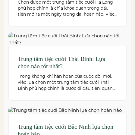
Chọn được một trung tâm tiệc cưới Hạ Long
phù hợp chính là chìa khóa quan trọng đầu
tiên mở ra một ngày trọng đại hoàn hảo. Việc
này không chỉ quyết định đến bầu không khí,
hình ảnh của tiệc cưới mà còn ảnh hưởng trực
tiếp đến trải nghiệm của bạn và toàn […]
Trung tâm tiệc cưới Thái Bình: Lựa
chọn nào tốt nhất?
Trong không khí hân hoan của cuộc đời mới,
việc lựa chọn một trung tâm tiệc cưới Thái
Bình phù hợp chính là bước đi đầu tiên, quan
trọng để kiến tạo nên một hôn lễ trong mơ.
Thái Bình – mảnh đất giàu truyền thống văn
hóa – ngày nay cũng sở hữu nhiều […]
Trung tâm tiệc cưới Bắc Ninh lựa chọn
hoàn hảo