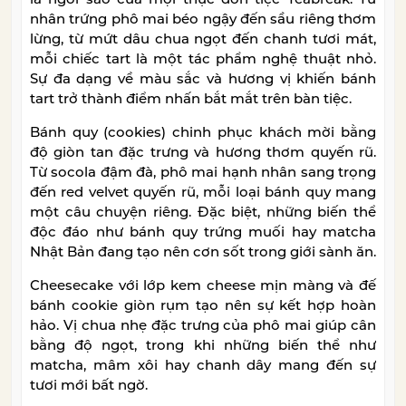
nhân trứng phô mai béo ngậy đến sầu riêng thơm
lừng, từ mứt dâu chua ngọt đến chanh tươi mát,
mỗi chiếc tart là một tác phẩm nghệ thuật nhỏ.
Sự đa dạng về màu sắc và hương vị khiến bánh
tart trở thành điểm nhấn bắt mắt trên bàn tiệc.
Bánh quy (cookies) chinh phục khách mời bằng
độ giòn tan đặc trưng và hương thơm quyến rũ.
Từ socola đậm đà, phô mai hạnh nhân sang trọng
đến red velvet quyến rũ, mỗi loại bánh quy mang
một câu chuyện riêng. Đặc biệt, những biến thể
độc đáo như bánh quy trứng muối hay matcha
Nhật Bản đang tạo nên cơn sốt trong giới sành ăn.
Cheesecake với lớp kem cheese mịn màng và đế
bánh cookie giòn rụm tạo nên sự kết hợp hoàn
hảo. Vị chua nhẹ đặc trưng của phô mai giúp cân
bằng độ ngọt, trong khi những biến thể như
matcha, mâm xôi hay chanh dây mang đến sự
tươi mới bất ngờ.