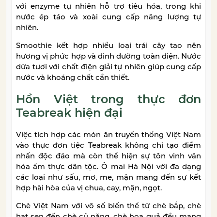
với enzyme tự nhiên hỗ trợ tiêu hóa, trong khi
nước ép táo và xoài cung cấp năng lượng tự
nhiên.
Smoothie kết hợp nhiều loại trái cây tạo nên
hương vị phức hợp và dinh dưỡng toàn diện. Nước
dừa tươi với chất điện giải tự nhiên giúp cung cấp
nước và khoáng chất cần thiết.
Hồn Việt trong thực đơn
Teabreak hiện đại
Việc tích hợp các món ăn truyền thống Việt Nam
vào thực đơn tiệc Teabreak không chỉ tạo điểm
nhấn độc đáo mà còn thể hiện sự tôn vinh văn
hóa ẩm thực dân tộc. Ô mai Hà Nội với đa dạng
các loại như sấu, mơ, me, mận mang đến sự kết
hợp hài hòa của vị chua, cay, mặn, ngọt.
Chè Việt Nam với vô số biến thể từ chè bắp, chè
hạt sen đến chè củ năng, chè hoa quả đều mang