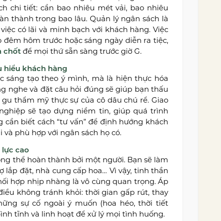
h chi tiết: cần bao nhiêu mét vải, bao nhiêu
àn thành trong bao lâu. Quản lý ngân sách là
iệc có lãi và minh bạch với khách hàng. Việc
ào đêm hôm trước hoặc sáng ngày diễn ra tiệc,
n chốt
để mọi thứ sẵn sàng trước giờ G.
ấu hiểu khách hàng
ức sáng tạo theo ý mình, mà là hiện thực hóa
ng nghe và đặt câu hỏi đúng sẽ giúp bạn thấu
à gu thẩm mỹ thực sự của cô dâu chú rể. Giao
 nghiệp sẽ tạo dựng niềm tin, giúp quá trình
g cần biết cách “tư vấn” để định hướng khách
i và phù hợp với ngân sách họ có.
 lực cao
ông thể hoàn thành bởi một người. Bạn sẽ làm
ợ lắp đặt, nhà cung cấp hoa… Vì vậy, tinh thần
ối hợp nhịp nhàng là vô cùng quan trọng. Áp
 điều không tránh khỏi: thời gian gấp rút, thay
hững sự cố ngoài ý muốn (hoa héo, thời tiết
ình tĩnh và linh hoạt để xử lý mọi tình huống.