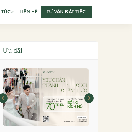
N TỨC
LIÊN HỆ
TƯ VẤN ĐẶT TIỆC
Ưu đãi