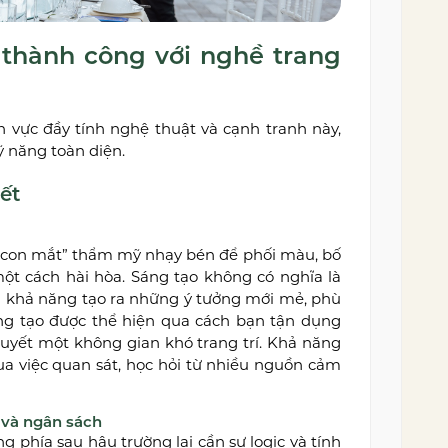
 thành công với nghề trang
h vực đầy tính nghệ thuật và cạnh tranh này,
ỹ năng toàn diện.
ết
ó “con mắt” thẩm mỹ nhạy bén để phối màu, bố
một cách hài hòa. Sáng tạo không có nghĩa là
là khả năng tạo ra những ý tưởng mới mẻ, phù
sáng tạo được thể hiện qua cách bạn tận dụng
 quyết một không gian khó trang trí. Khả năng
ua việc quan sát, học hỏi từ nhiều nguồn cảm
n và ngân sách
 phía sau hậu trường lại cần sự logic và tính