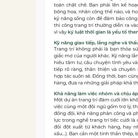
toán chặt chẽ. Bạn phải lên kế hoạc
bông hoa, nhân công thế nào, và ho
kỹ năng sống còn để đảm bảo công v
thi công trang trí thường diễn ra v
vì vậy
kỷ luật thời gian là yếu tố the
Kỹ năng giao tiếp, lắng nghe và th
Trang trí không phải là bạn thỏa s
giấc mơ của người khác. Kỹ năng lắ
hiểu tâm tư, câu chuyện tình yêu v
tiếp rõ ràng, thân thiện và chuyên
hợp tác suôn sẻ. Đồng thời, bạn cũn
hàng, đưa ra những giải pháp khả th
Khả năng làm việc nhóm và chịu áp
Một dự án trang trí đám cưới lớn kh
việc cùng một đội ngũ gồm trợ lý, th
đồng đội, khả năng phân công và ph
lực trong nghề trang trí tiệc cưới là
đổi đột xuất từ khách hàng, hay n
xấu…). Bạn cần một tinh thần thép, b