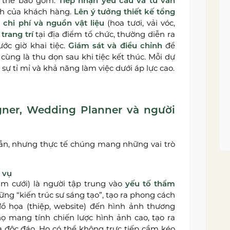
ụ thể bao gồm:
Tiếp nhận yêu cầu và tư vấn
ch của khách hàng.
Lên ý tưởng thiết kế tổng
 chi phí và nguồn vật liệu
(hoa tươi, vải vóc,
trang trí
tại địa điểm tổ chức, thường diễn ra
ước giờ khai tiệc.
Giám sát và điều chỉnh
để
ùng là thu dọn sau khi tiệc kết thúc. Mỗi dự
 sự tỉ mỉ và khả năng làm việc dưới áp lực cao.
ner, Wedding Planner và người
ẫn, nhưng thực tế chúng mang những vai trò
 vụ
m cưới) là người tập trung vào
yếu tố thẩm
hững “kiến trúc sư sáng tạo”, tạo ra phong cách
đồ họa (thiệp, website) đến hình ảnh thương
ọ mang tính chiến lược hình ảnh cao, tạo ra
 độc đáo. Họ có thể không trực tiếp cầm kéo