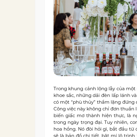
Trong khung cảnh lộng lẫy của một 
khoe sắc, những dải đèn lấp lánh v
có một “phù thủy” thầm lặng đứng 
Công việc này không chỉ đơn thuần là
biến giấc mơ thành hiện thực, là n
trong ngày trọng đại. Tuy nhiên, c
hoa hồng. Nó đòi hỏi gì, bắt đầu từ 
sẽ là bản đồ chi tiết, bật mí lộ tr