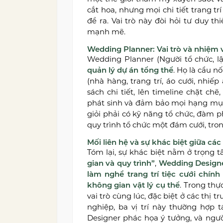
cắt hoa, nhưng mọi chi tiết trang t
đề ra. Vai trò này đòi hỏi tư duy 
mạnh mẽ.
Wedding Planner: Vai trò và nhiệm 
Wedding Planner (Người tổ chức, l
quản lý dự án tổng thể
. Họ là cầu n
(nhà hàng, trang trí, áo cưới, nhiế
sách chi tiết, lên timeline chặt ch
phát sinh và đảm bảo mọi hạng mục
giỏi phải có kỹ năng tổ chức, đàm p
quy trình tổ chức một đám cưới, tron
Mối liên hệ và sự khác biệt giữa các 
Tóm lại, sự khác biệt nằm ở trọng 
gian và quy trình”
,
Wedding Designe
làm nghề trang trí tiệc cưới chín
không gian vật lý cụ thể
. Trong thự
vai trò cùng lúc, đặc biệt ở các thị 
nghiệp, ba vị trí này thường hợp t
Designer phác họa ý tưởng, và người