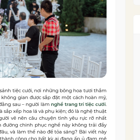
sảnh tiệc cưới, nơi những bông hoa tươi thắm
à không gian được sắp đặt một cách hoàn mỹ,
đằng sau – người làm
nghề trang trí tiệc cưới
.
 sắp xếp hoa lá và phụ kiện; đó là nghệ thuật
gười vẽ nên câu chuyện tình yêu rực rỡ nhất
on đường chinh phục nghề này không trải đầy
đâu, và làm thế nào để tỏa sáng? Bài viết này
ình thành công cho bất kỳ ai đang ấp ủ đam mê