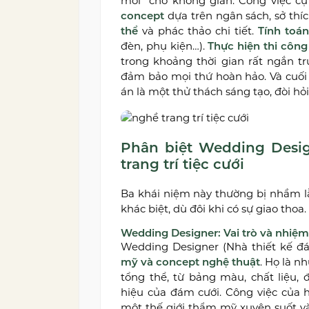
mới” cho không gian. Công việc c
concept
dựa trên ngân sách, sở thí
thể
và phác thảo chi tiết.
Tính toán
đèn, phụ kiện…).
Thực hiện thi công 
trong khoảng thời gian rất ngắn tr
đảm bảo mọi thứ hoàn hảo. Và cuối c
án là một thử thách sáng tạo, đòi hỏi
Phân biệt Wedding Desig
trang trí tiệc cưới
Ba khái niệm này thường bị nhầm l
khác biệt, dù đôi khi có sự giao thoa.
Wedding Designer: Vai trò và nhiệm
Wedding Designer (Nhà thiết kế đá
mỹ và concept nghệ thuật
. Họ là n
tổng thể, từ bảng màu, chất liệu, 
hiệu của đám cưới. Công việc của h
một thế giới thẩm mỹ xuyên suốt và