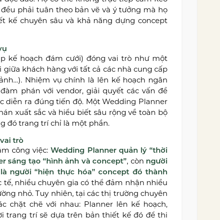
rí đều phải tuân theo bản vẽ và ý tưởng mà họ
thiết kế chuyên sâu và khả năng dựng concept
vụ
ập kế hoạch đám cưới) đóng vai trò như một
ối giữa khách hàng với tất cả các nhà cung cấp
p ảnh…). Nhiệm vụ chính là lên kế hoạch ngân
ẽ, đàm phán với vendor, giải quyết các vấn đề
 diễn ra đúng tiến độ. Một Wedding Planner
hán xuất sắc và hiểu biết sâu rộng về toàn bộ
g đó trang trí chỉ là một phần.
vai trò
tâm công việc:
Wedding Planner quản lý “thời
r sáng tạo “hình ảnh và concept”
, còn
người
h là người “hiện thực hóa” concept đó thành
c tế, nhiều chuyên gia có thể đảm nhận nhiều
trường nhỏ. Tuy nhiên, tại các thị trường chuyên
ác chặt chẽ với nhau: Planner lên kế hoạch,
 trang trí sẽ dựa trên bản thiết kế đó để thi