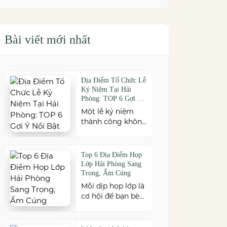
Bài viết mới nhất
Địa Điểm Tổ Chức Lễ
Kỷ Niệm Tại Hải
Phòng: TOP 6 Gợi Ý
Nổi Bật
Một lễ kỷ niệm
thành công không
chỉ đến từ kịch
bản chỉn chu mà
còn phụ thuộc vào
Top 6 Địa Điểm Họp
địa điểm tổ chức.
Lớp Hải Phòng Sang
Nếu bạn đang tìm
Trọng, Ấm Cúng
kiếm địa điểm tổ
Mỗi dịp họp lớp là
chức lễ kỷ niệm
cơ hội để bạn bè
tại Hải Phòng có
cũ cùng gặp gỡ,
không gian đẹp,
ôn lại kỷ niệm và
dịch vụ chuyên
gắn kết sau nhiều