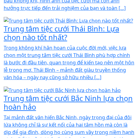
bầu không khí, hình ảnh của tiệc cưới mà còn ảnh
hưởng trực tiếp đến trải nghiệm của bạn và toàn […]
Trung tâm tiệc cưới Thái Bình: Lựa
chọn nào tốt nhất?
Trong không khí hân hoan của cuộc đời mới, việc lựa
chọn một trung tâm tiệc cưới Thái Bình phù hợp chính
là bước đi đầu tiên, quan trọng để kiến tạo nên một hôn
lễ trong mơ. Thái Bình – mảnh đất giàu truyền thống
văn hóa – ngày nay cũng sở hữu nhiều […]
Trung tâm tiệc cưới Bắc Ninh lựa chọn
hoàn hảo
Tại mảnh đất văn hiến Bắc Ninh, ngày trọng đại của đôi
lứa không chỉ là sự kết nối của hai tâm hồn mà còn là
dịp để gia đình, dòng họ cùng sum vầy trong niềm hạnh