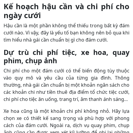
Kế hoạch hậu cần và chi phí cho
ngày cưới
Hậu cần là một phần không thể thiếu trong bất kỳ đám
cưới nào. Vì vậy, đây là yếu tố bạn không nên bỏ qua khi
tìm hiểu nhà gái cần chuẩn bị gì cho đám cưới.
Dự trù chi phí tiệc, xe hoa, quay
phim, chụp ảnh
Chi phí cho một đám cưới có thể biến động tùy thuộc
vào quy mô và yêu cầu của từng gia đình. Thông
thường, nhà gái cần chuẩn bị một khoản ngân sách cho
các khoản chi như tiền thuê địa điểm tổ chức tiệc cưới,
chi phí cho tiệc ăn uống, trang trí, âm thanh ánh sáng…
Xe hoa cũng là một khoản chi phí không nhỏ. Hãy lựa
chọn xe có thiết kế sang trọng và phù hợp với phong
cách của đám cưới. Ngoài ra, dịch vụ quay phim, chụp
ảnh cũng cần được xem xét kỹ lưỡng để ghi lại những