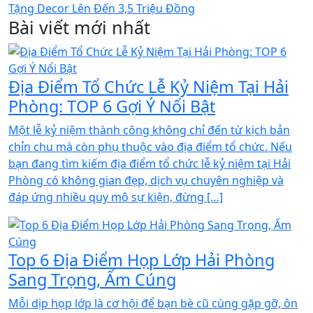
Bài viết mới nhất
Địa Điểm Tổ Chức Lễ Kỷ Niệm Tại Hải
Phòng: TOP 6 Gợi Ý Nổi Bật
Một lễ kỷ niệm thành công không chỉ đến từ kịch bản
chỉn chu mà còn phụ thuộc vào địa điểm tổ chức. Nếu
bạn đang tìm kiếm địa điểm tổ chức lễ kỷ niệm tại Hải
Phòng có không gian đẹp, dịch vụ chuyên nghiệp và
đáp ứng nhiều quy mô sự kiện, đừng […]
Top 6 Địa Điểm Họp Lớp Hải Phòng
Sang Trọng, Ấm Cúng
Mỗi dịp họp lớp là cơ hội để bạn bè cũ cùng gặp gỡ, ôn