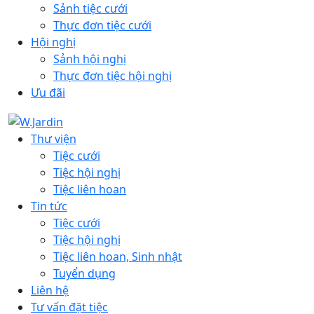
Sảnh tiệc cưới
Thực đơn tiệc cưới
Hội nghị
Sảnh hội nghị
Thực đơn tiệc hội nghị
Ưu đãi
Thư viện
Tiệc cưới
Tiệc hội nghị
Tiệc liên hoan
Tin tức
Tiệc cưới
Tiệc hội nghị
Tiệc liên hoan, Sinh nhật
Tuyển dụng
Liên hệ
Tư vấn đặt tiệc