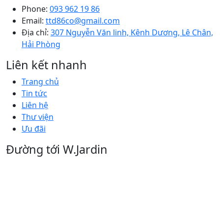
Phone:
093 962 19 86
Email:
ttd86co@gmail.com
Địa chỉ:
307 Nguyễn Văn linh, Kênh Dương, Lê Chân,
Hải Phòng
Liên kết nhanh
Trang chủ
Tin tức
Liên hệ
Thư viện
Ưu đãi
Đường tới W.Jardin