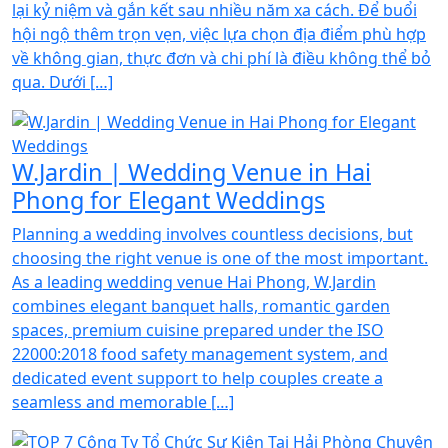
lại kỷ niệm và gắn kết sau nhiều năm xa cách. Để buổi
hội ngộ thêm trọn vẹn, việc lựa chọn địa điểm phù hợp
về không gian, thực đơn và chi phí là điều không thể bỏ
qua. Dưới […]
W.Jardin | Wedding Venue in Hai
Phong for Elegant Weddings
Planning a wedding involves countless decisions, but
choosing the right venue is one of the most important.
As a leading wedding venue Hai Phong, W.Jardin
combines elegant banquet halls, romantic garden
spaces, premium cuisine prepared under the ISO
22000:2018 food safety management system, and
dedicated event support to help couples create a
seamless and memorable […]