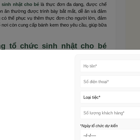
 sinh nhật cho bé
là thực đơn đa dạng, được chế
ón ăn thường được trình bày bắt mắt, dễ ăn và đảm
g có thể phục vụ thêm thực đơn cho người lớn, đảm
ố nơi còn cung cấp bánh kem theo yêu cầu, giúp bữa
ng tổ chức sinh nhật cho bé
n
nhật cho bé, yếu tố đầu tiên cần xem xét chính là vị
m, dễ tìm kiếm và thuận tiện di chuyển sẽ giúp khách
i ra, nhà hàng nên có bãi đậu xe rộng rãi, lối đi an
đưa trẻ nhỏ đi cùng. Với những bé nhỏ tuổi, việc di
ỏi, đảm bảo tinh thần vui vẻ trong suốt buổi tiệc. Vị
i cho phụ huynh mà còn thể hiện sự chu đáo, chuyên
ho bé.
*Ngày tổ chức dự kiến