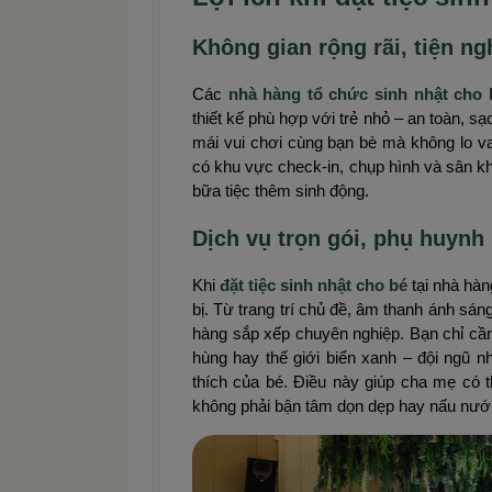
Không gian rộng rãi, tiện ng
Các
nhà hàng tổ chức sinh nhật cho 
thiết kế phù hợp với trẻ nhỏ – an toàn, s
mái vui chơi cùng bạn bè mà không lo va
có khu vực check-in, chụp hình và sân kh
bữa tiệc thêm sinh động.
Dịch vụ trọn gói, phụ huynh
Khi
đặt tiệc sinh nhật cho bé
tại nhà hàn
bị. Từ trang trí chủ đề, âm thanh ánh s
hàng sắp xếp chuyên nghiệp. Bạn chỉ cần
hùng hay thế giới biển xanh – đội ngũ n
thích của bé. Điều này giúp cha mẹ có
không phải bận tâm dọn dẹp hay nấu nướ