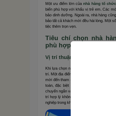
Một ưu điểm lớn của
nhà hàng tổ chức
biến phù hợp với khẩu vị trẻ em. Các m
bảo dinh dưỡng. Ngoài ra, nhà hàng cũn
bảo tất cả khách mời đều hài lòng. Một s
tiệc thêm trọn vẹn.
Tiêu chí chọn nhà hà
phù hợp
Vị trí thuận tiện, dễ di chuyể
Khi lựa chọn nhà hàng tổ chức tiệc sinh 
trí. Một địa điểm nằm ở khu vực trung tâ
mời đến tham dự đầy đủ và đúng giờ. Ngoà
toàn, đặc biệt là nếu có nhiều gia đình 
chuyển ngắn và thuận tiện giúp giảm mệt m
trí hợp lý không chỉ mang lại sự tiện lợ
nghiệp trong khâu tổ chức tiệc sinh nhật c