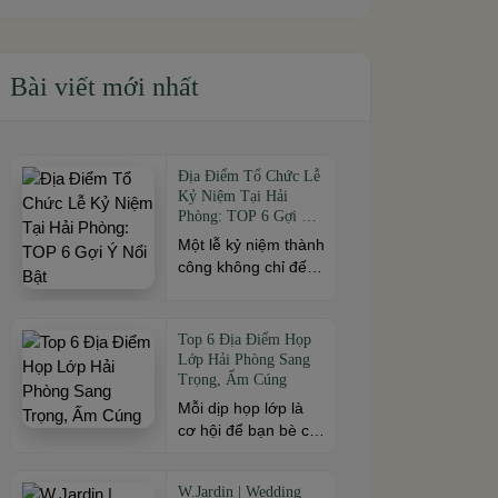
Bài viết mới nhất
Địa Điểm Tổ Chức Lễ
Kỷ Niệm Tại Hải
Phòng: TOP 6 Gợi Ý
Nổi Bật
Một lễ kỷ niệm thành
công không chỉ đến
từ kịch bản chỉn chu
mà còn phụ thuộc
vào địa điểm tổ
Top 6 Địa Điểm Họp
chức. Nếu bạn đang
Lớp Hải Phòng Sang
tìm kiếm địa điểm tổ
Trọng, Ấm Cúng
chức lễ kỷ niệm tại
Mỗi dịp họp lớp là
Hải Phòng có không
cơ hội để bạn bè cũ
gian đẹp, dịch vụ
cùng gặp gỡ, ôn lại
chuyên nghiệp và
kỷ niệm và gắn kết
đáp ứng nhiều quy
W.Jardin | Wedding
sau nhiều năm xa