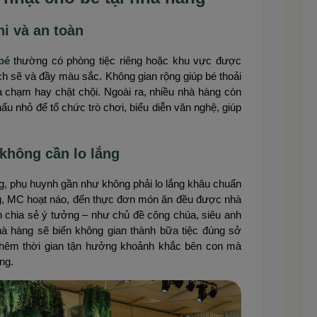
hi và an toàn
bé
thường có phòng tiệc riêng hoặc khu vực được
ạch sẽ và đầy màu sắc. Không gian rộng giúp bé thoải
 chạm hay chật chội. Ngoài ra, nhiều nhà hàng còn
ấu nhỏ để tổ chức trò chơi, biểu diễn văn nghệ, giúp
 không cần lo lắng
g, phụ huynh gần như không phải lo lắng khâu chuẩn
áng, MC hoạt náo, đến thực đơn món ăn đều được nhà
 chia sẻ ý tưởng – như chủ đề công chúa, siêu anh
hà hàng sẽ biến không gian thành bữa tiệc đúng sở
 thêm thời gian tận hưởng khoảnh khắc bên con mà
ng.