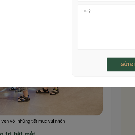
n vẹn với những tiết mục vui nhộn
g trí bắt mắt