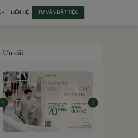
C
LIÊN HỆ
TƯ VẤN ĐẶT TIỆC
Ưu đãi