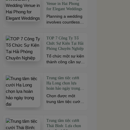
mô sự kiện, đừng
Venue in Hai Phong
cách. Để buổi hội
for Elegant Weddings
[…]
ngộ thêm trọn vẹn,
Planning a wedding
việc lựa chọn địa
involves countless
điểm phù hợp về
decisions, but
không gian, thực
choosing the right
đơn và chi phí là
TOP 7 Công Ty Tổ
venue is one of the
điều không thể bỏ
Chức Sự Kiện Tại Hải
most important. As a
qua. Dưới […]
Phòng Chuyên Nghiệp
leading wedding
Tổ chức một sự kiện
venue Hai Phong,
thành công cần sự
W.Jardin combines
đồng hành của đơn
elegant banquet
vị có kinh nghiệm và
halls, romantic
Trung tâm tiệc cưới
khả năng triển khai
garden spaces,
Hạ Long chọn lựa
chuyên nghiệp. Tại
premium cuisine
hoàn hảo ngày trọng
Hải Phòng, nhiều
prepared under the
đại
Chọn được một
công ty cung cấp đa
ISO 22000:2018
trung tâm tiệc cưới
dạng dịch vụ từ tiệc
food safety
Hạ Long phù hợp
cưới, hội nghị, hội
management
chính là chìa khóa
thảo đến team
system, and
quan trọng đầu tiên
building và sự kiện
dedicated event
Trung tâm tiệc cưới
mở ra một ngày
doanh nghiệp. Dưới
Thái Bình: Lựa chọn
support to help