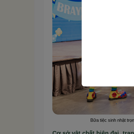
Bữa tiệc sinh nhật trọ
Cơ sở vật chất hiện đại, tran