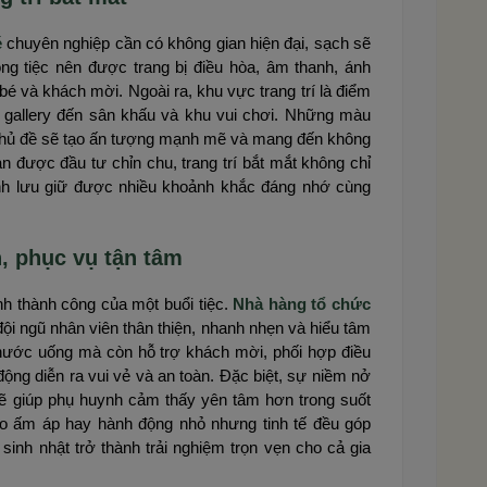
é
chuyên nghiệp cần có không gian hiện đại, sạch sẽ
ng tiệc nên được trang bị điều hòa, âm thanh, ánh
bé và khách mời. Ngoài ra, khu vực trang trí là điểm
n gallery đến sân khấu và khu vui chơi. Những màu
 chủ đề sẽ tạo ấn tượng mạnh mẽ và mang đến không
n được đầu tư chỉn chu, trang trí bắt mắt không chỉ
ynh lưu giữ được nhiều khoảnh khắc đáng nhớ cùng
n, phục vụ tận tâm
nh thành công của một buổi tiệc.
Nhà hàng tổ chức
ội ngũ nhân viên thân thiện, nhanh nhẹn và hiểu tâm
 nước uống mà còn hỗ trợ khách mời, phối hợp điều
ng diễn ra vui vẻ và an toàn. Đặc biệt, sự niềm nở
sẽ giúp phụ huynh cảm thấy yên tâm hơn trong suốt
hào ấm áp hay hành động nhỏ nhưng tinh tế đều góp
 sinh nhật trở thành trải nghiệm trọn vẹn cho cả gia