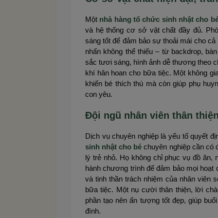
Một
nhà hàng tổ chức sinh nhật cho b
và hệ thống cơ sở vật chất đầy đủ. Phò
sáng tốt để đảm bảo sự thoải mái cho cả 
nhấn không thể thiếu – từ backdrop, bà
sắc tươi sáng, hình ảnh dễ thương theo
khí hân hoan cho bữa tiệc. Một không gia
khiến bé thích thú mà còn giúp phụ hu
con yêu.
Đội ngũ nhân viên thân thiệ
Dịch vụ chuyên nghiệp là yếu tố quyết đị
sinh nhật cho bé
chuyên nghiệp cần có đ
lý trẻ nhỏ. Họ không chỉ phục vụ đồ ăn,
hành chương trình để đảm bảo mọi hoạt độ
và tinh thần trách nhiệm của nhân viên 
bữa tiệc. Một nụ cười thân thiện, lời c
phần tạo nên ấn tượng tốt đẹp, giúp buổi
đình.