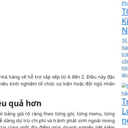
T
K
N
Tổ
hà
tr
cô
hộ
do
nhà hàng sẽ hỗ trợ sắp xếp từ A đến Z. Điều này đặc
nhiều kinh nghiệm tổ chức sự kiện hoặc đội ngũ nhân
T
ệu quả hơn
L
ó bảng giá rõ ràng theo từng gói, từng menu, từng
n
ễ dàng dự trù chi phí và tránh phát sinh ngoài mong
 tại cùng một địa điểm giúp doanh nghiệp tiết kiệm