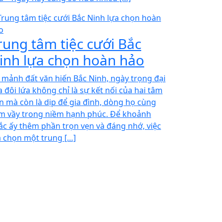
rung tâm tiệc cưới Bắc
inh lựa chọn hoàn hảo
i mảnh đất văn hiến Bắc Ninh, ngày trọng đại
a đôi lứa không chỉ là sự kết nối của hai tâm
n mà còn là dịp để gia đình, dòng họ cùng
m vầy trong niềm hạnh phúc. Để khoảnh
ắc ấy thêm phần trọn vẹn và đáng nhớ, việc
a chọn một trung […]