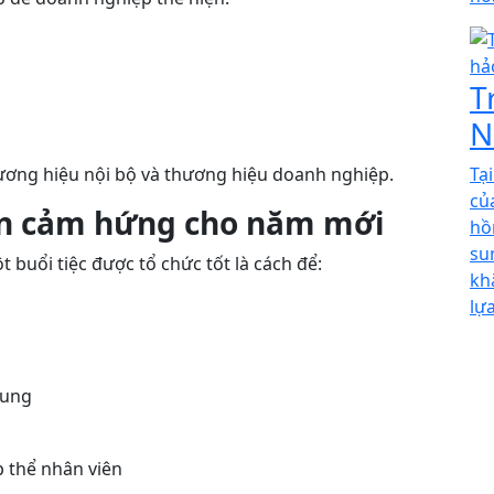
T
N
Tạ
ương hiệu nội bộ và thương hiệu doanh nghiệp.
củ
ền cảm hứng cho năm mới
hồ
su
 buổi tiệc được tổ chức tốt là cách để:
kh
lự
hung
p thể nhân viên