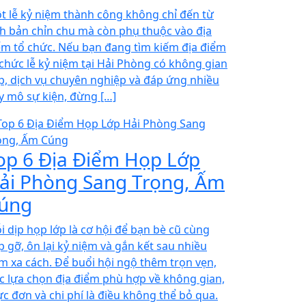
t lễ kỷ niệm thành công không chỉ đến từ
ch bản chỉn chu mà còn phụ thuộc vào địa
ểm tổ chức. Nếu bạn đang tìm kiếm địa điểm
 chức lễ kỷ niệm tại Hải Phòng có không gian
p, dịch vụ chuyên nghiệp và đáp ứng nhiều
y mô sự kiện, đừng […]
op 6 Địa Điểm Họp Lớp
ải Phòng Sang Trọng, Ấm
úng
i dịp họp lớp là cơ hội để bạn bè cũ cùng
p gỡ, ôn lại kỷ niệm và gắn kết sau nhiều
m xa cách. Để buổi hội ngộ thêm trọn vẹn,
ệc lựa chọn địa điểm phù hợp về không gian,
ực đơn và chi phí là điều không thể bỏ qua.