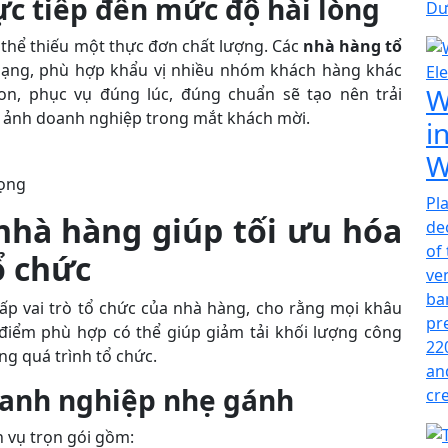
c tiếp đến mức độ hài lòng
Dư
 thể thiếu một thực đơn chất lượng. Các
nhà hàng tổ
ạng, phù hợp khẩu vị nhiều nhóm khách hàng khác
W
n, phục vụ đúng lúc, đúng chuẩn sẽ tạo nên trải
h ảnh doanh nghiệp trong mắt khách mời.
i
W
rọng
Pl
 nhà hàng giúp tối ưu hóa
de
of
ổ chức
ve
ba
ấp vai trò tổ chức của nhà hàng, cho rằng mọi khâu
pr
 điểm phù hợp có thể giúp giảm tải khối lượng công
22
ong quá trình tổ chức.
an
doanh nghiệp nhẹ gánh
cr
h vụ trọn gói gồm: