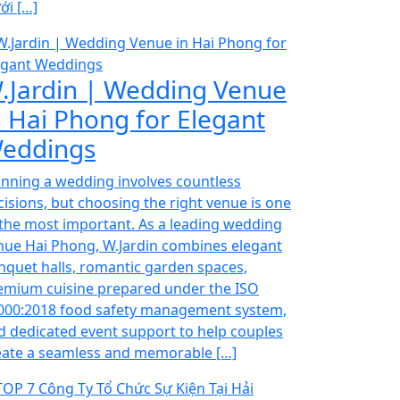
ới […]
.Jardin | Wedding Venue
n Hai Phong for Elegant
eddings
anning a wedding involves countless
cisions, but choosing the right venue is one
 the most important. As a leading wedding
nue Hai Phong, W.Jardin combines elegant
nquet halls, romantic garden spaces,
emium cuisine prepared under the ISO
000:2018 food safety management system,
d dedicated event support to help couples
eate a seamless and memorable […]