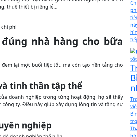
Ch
, thuê thiết bị riêng lẻ…
ph
ti
nà
 chi phí
hì
n đúng nhà hàng cho bữa
ti
đem lại một buổi tiệc tốt, mà còn tạo nền tảng cho
T
B
à tinh thần tập thể
n
của doanh nghiệp trong từng hoạt động, họ sẽ thấy
Tr
 công ty. Điều này giúp xây dựng lòng tin và tăng sự
vi
Bì
tr
huyên nghiệp
Th
hó
ịp để doanh nghiệp thể hiện: