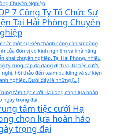
OP 7 Công Ty Tổ Chức Sự
iện Tại Hải Phòng Chuyên
ghiệp
 chức một sự kiện thành công cần sự đồng
nh của đơn vị có kinh nghiệm và khả năng
iển khai chuyên nghiệp. Tại Hải Phòng, nhiều
ng ty cung cấp đa dạng dịch vụ từ tiệc cưới,
i nghị, hội thảo đến team building và sự kiện
anh nghiệp. Dưới đây là những […]
rung tâm tiệc cưới Hạ
ong chọn lựa hoàn hảo
gày trọng đại