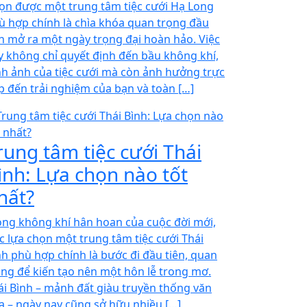
ọn được một trung tâm tiệc cưới Hạ Long
ù hợp chính là chìa khóa quan trọng đầu
ên mở ra một ngày trọng đại hoàn hảo. Việc
y không chỉ quyết định đến bầu không khí,
nh ảnh của tiệc cưới mà còn ảnh hưởng trực
ếp đến trải nghiệm của bạn và toàn […]
rung tâm tiệc cưới Thái
ình: Lựa chọn nào tốt
hất?
ong không khí hân hoan của cuộc đời mới,
ệc lựa chọn một trung tâm tiệc cưới Thái
nh phù hợp chính là bước đi đầu tiên, quan
ọng để kiến tạo nên một hôn lễ trong mơ.
ái Bình – mảnh đất giàu truyền thống văn
a – ngày nay cũng sở hữu nhiều […]