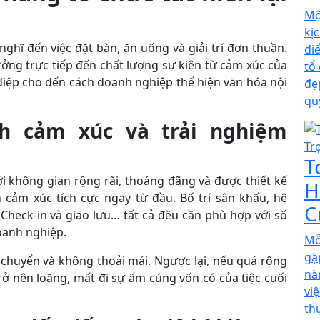
Mộ
kị
ghĩ đến việc đặt bàn, ăn uống và giải trí đơn thuần.
đi
ưởng trực tiếp đến chất lượng sự kiện từ cảm xúc của
tổ
điệp cho đến cách doanh nghiệp thể hiện văn hóa nội
đẹ
qu
nh cảm xúc và trải nghiệm
T
i không gian rộng rãi, thoáng đãng và được thiết kế
H
cảm xúc tích cực ngay từ đầu. Bố trí sân khấu, hệ
C
 Check-in và giao lưu… tất cả đều cần phù hợp với số
oanh nghiệp.
Mỗ
gặ
 chuyển và không thoải mái. Ngược lại, nếu quá rộng
nă
rở nên loãng, mất đi sự ấm cúng vốn có của tiệc cuối
vi
th