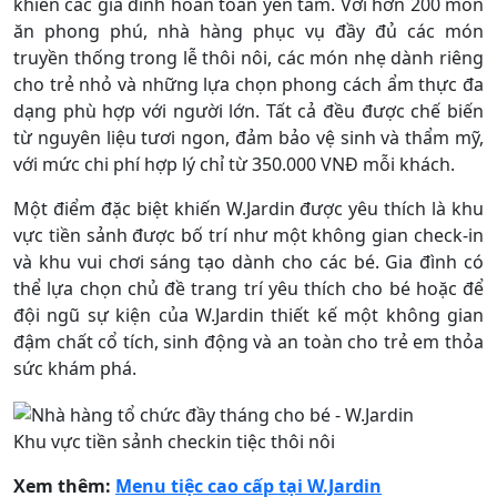
khiến các gia đình hoàn toàn yên tâm. Với hơn 200 món
ăn phong phú, nhà hàng phục vụ đầy đủ các món
truyền thống trong lễ thôi nôi, các món nhẹ dành riêng
cho trẻ nhỏ và những lựa chọn phong cách ẩm thực đa
dạng phù hợp với người lớn. Tất cả đều được chế biến
từ nguyên liệu tươi ngon, đảm bảo vệ sinh và thẩm mỹ,
với mức chi phí hợp lý chỉ từ 350.000 VNĐ mỗi khách.
Một điểm đặc biệt khiến W.Jardin được yêu thích là khu
vực tiền sảnh được bố trí như một không gian check-in
và khu vui chơi sáng tạo dành cho các bé. Gia đình có
thể lựa chọn chủ đề trang trí yêu thích cho bé hoặc để
đội ngũ sự kiện của W.Jardin thiết kế một không gian
đậm chất cổ tích, sinh động và an toàn cho trẻ em thỏa
sức khám phá.
Khu vực tiền sảnh checkin tiệc thôi nôi
Xem thêm:
Menu tiệc cao cấp tại W.Jardin