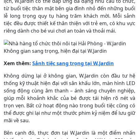
lịch, W.Jardin có thể đáp ứng đa dạng nhu cầu tổ chức,
từ buổi tiệc thân mật bên gia đình nhỏ đến những buổi
lễ long trọng quy tụ hàng trăm khách mời. Mỗi sảnh
tiệc đều được thiết kế thân thiện với trẻ em, có khu vực
riêng dành cho bé vui chơi an toàn và thoải mái.
Không gian sang trọng, hiện đại tại W.Jardin
Xem thêm:
Sảnh tiệc sang trọng tại W.Jardin
Không dừng lại ở không gian, W.Jardin còn đầu tư hệ
thống kỹ thuật hiện đại với sân khấu lớn, màn hình LED
sống động cùng âm thanh – ánh sáng chuyên nghiệp,
giúp mỗi khoảnh khắc của bé được tái hiện rõ nét và
trọn vẹn. Bất cứ hoạt động nào trong buổi tiệc cũng có
thể được ghi lại như một thước phim kỷ niệm để lưu giữ
mãi về sau.
Bên cạnh đó, thực đơn tại W.Jardin là một điểm nhấn