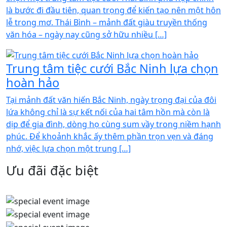
là bước đi đầu tiên, quan trọng để kiến tạo nên một hôn
lễ trong mơ. Thái Bình – mảnh đất giàu truyền thống
văn hóa – ngày nay cũng sở hữu nhiều […]
Trung tâm tiệc cưới Bắc Ninh lựa chọn
hoàn hảo
Tại mảnh đất văn hiến Bắc Ninh, ngày trọng đại của đôi
lứa không chỉ là sự kết nối của hai tâm hồn mà còn là
dịp để gia đình, dòng họ cùng sum vầy trong niềm hạnh
phúc. Để khoảnh khắc ấy thêm phần trọn vẹn và đáng
nhớ, việc lựa chọn một trung […]
Ưu đãi đặc biệt