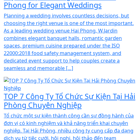
Phong for Elegant Weddings
Planning a wedding involves countless decisions, but
choosing the right venue is one of the most important.
As a leading wedding venue Hai Phong, W.Jardin
combines elegant banquet halls, romantic garden
spaces, premium cuisine prepared under the ISO
22000:2018 food safety management system, and
dedicated event support to help couples create a
seamless and memorable […]
TOP 7 Công Ty Tổ Chức Sự Kiện Tại Hải
Phòng Chuyên Nghiệp
Tổ chức một sự kiện thành công cần sự đồng hành của
đơn vị có kinh nghiệm và khả năng triển khai chuyên
nghiệp. Tại Hải Phòng, nhiều công ty cung cấp đa dạng
dịch vụ từ tiệc cưới, hội nghị, hội thảo đến team