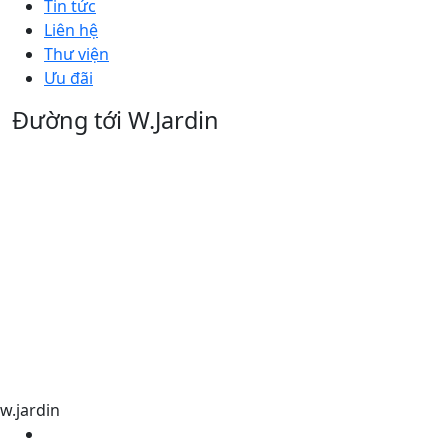
Tin tức
Liên hệ
Thư viện
Ưu đãi
Đường tới W.Jardin
w.jardin