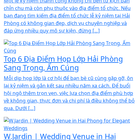
Một lễ kỷ niệm thành công không chỉ đến từ kịch bản
chỉn chu mà còn phụ thuộc vào địa điểm tổ chức. Nếu
bạn đang tìm kiếm địa điểm tổ chức lễ kỷ niệm tại Hải
Phòng có không gian đẹp, dịch vụ chuyên nghiệp và
đáp ứng nhiều quy mô sự kiện, đừng […]
Top 6 Địa Điểm Họp Lớp Hải Phòng
Sang Trọng, Ấm Cúng
Mỗi dịp họp lớp là cơ hội để bạn bè cũ cùng gặp gỡ, ôn
lại kỷ niệm và gắn kết sau nhiều năm xa cách. Để buổi
hội ngộ thêm trọn vẹn, việc lựa chọn địa điểm phù hợp
về không gian, thực đơn và chi phí là điều không thể bỏ
qua. Dưới […]
W.Jardin | Wedding Venue in Hai