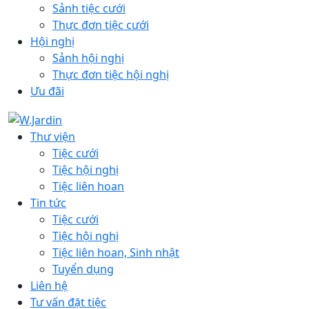
Sảnh tiệc cưới
Thực đơn tiệc cưới
Hội nghị
Sảnh hội nghị
Thực đơn tiệc hội nghị
Ưu đãi
Thư viện
Tiệc cưới
Tiệc hội nghị
Tiệc liên hoan
Tin tức
Tiệc cưới
Tiệc hội nghị
Tiệc liên hoan, Sinh nhật
Tuyển dụng
Liên hệ
Tư vấn đặt tiệc