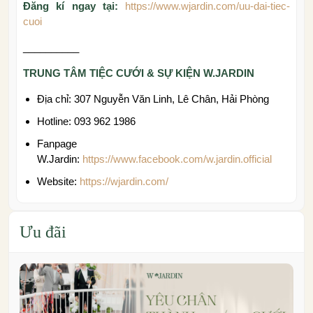
Đăng kí ngay tại:
https://www.wjardin.com/uu-dai-tiec-
cuoi
__________
TRUNG TÂM TIỆC CƯỚI & SỰ KIỆN W.JARDIN
Địa chỉ: 307 Nguyễn Văn Linh, Lê Chân, Hải Phòng
Hotline: 093 962 1986
Fanpage
W.Jardin:
https://www.facebook.com/w.jardin.official
Website:
https://wjardin.com/
Ưu đãi