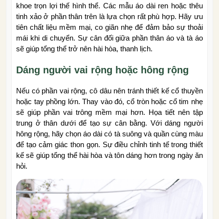
khoe trọn lợi thế hình thể. Các mẫu áo dài ren hoặc thêu
tinh xảo ở phần thân trên là lựa chọn rất phù hợp. Hãy ưu
tiên chất liệu mềm mại, co giãn nhẹ để đảm bảo sự thoải
mái khi di chuyển. Sự cân đối giữa phần thân áo và tà áo
sẽ giúp tổng thể trở nên hài hòa, thanh lịch.
Dáng người vai rộng hoặc hông rộng
Nếu có phần vai rộng, cô dâu nên tránh thiết kế cổ thuyền
hoặc tay phồng lớn. Thay vào đó, cổ tròn hoặc cổ tim nhẹ
sẽ giúp phần vai trông mềm mại hơn. Họa tiết nên tập
trung ở thân dưới để tạo sự cân bằng. Với dáng người
hông rộng, hãy chọn áo dài có tà suông và quần cùng màu
để tạo cảm giác thon gọn. Sự điều chỉnh tinh tế trong thiết
kế sẽ giúp tổng thể hài hòa và tôn dáng hơn trong ngày ăn
hỏi.