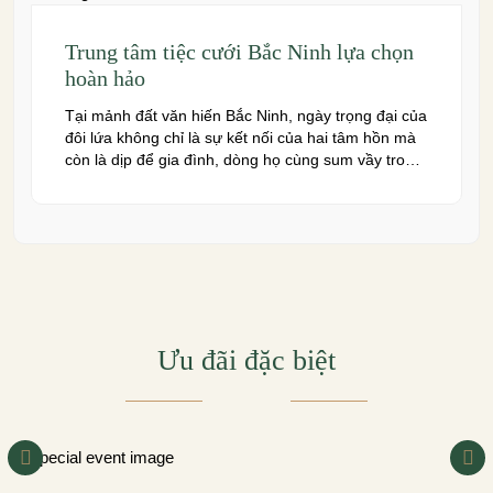
Trung tâm tiệc cưới Bắc Ninh lựa chọn
hoàn hảo
Tại mảnh đất văn hiến Bắc Ninh, ngày trọng đại của
đôi lứa không chỉ là sự kết nối của hai tâm hồn mà
còn là dịp để gia đình, dòng họ cùng sum vầy trong
niềm hạnh phúc. Để khoảnh khắc ấy thêm phần
trọn vẹn và đáng nhớ, việc lựa chọn một trung […]
Ưu đãi đặc biệt