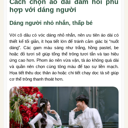
Cách chọn áo dài đám hỏi phù
hợp với dáng người
Dáng người nhỏ nhắn, thấp bé
Với cô dâu có vóc dáng nhỏ nhắn, nên ưu tiên áo dài có
thiết kế tối giản, ít họa tiết lớn để tránh cảm giác bị “nuốt
dáng”. Các gam màu sáng như trắng, hồng pastel, be
hoặc đỏ tươi sẽ giúp tổng thể trông tươi tắn và tạo hiệu
ứng cao hơn. Phom áo nên vừa vặn, tà áo không quá dài
và quần nên chọn cùng tông màu để tạo sự liền mạch.
Họa tiết thêu dọc thân áo hoặc chi tiết chạy dọc tà sẽ giúp
cơ thể trông thanh thoát hơn.