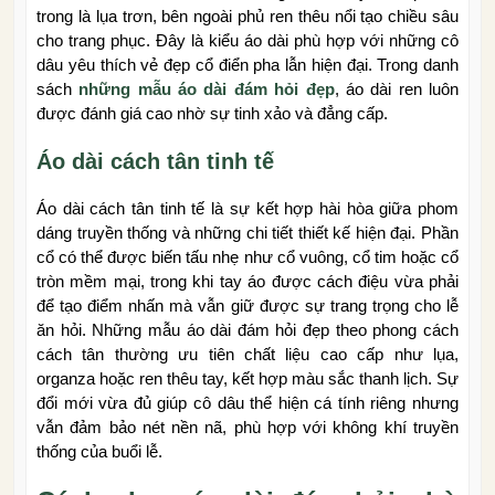
trong là lụa trơn, bên ngoài phủ ren thêu nổi tạo chiều sâu
cho trang phục. Đây là kiểu áo dài phù hợp với những cô
dâu yêu thích vẻ đẹp cổ điển pha lẫn hiện đại. Trong danh
sách
những mẫu áo dài đám hỏi đẹp
, áo dài ren luôn
được đánh giá cao nhờ sự tinh xảo và đẳng cấp.
Áo dài cách tân tinh tế
Áo dài cách tân tinh tế là sự kết hợp hài hòa giữa phom
dáng truyền thống và những chi tiết thiết kế hiện đại. Phần
cổ có thể được biến tấu nhẹ như cổ vuông, cổ tim hoặc cổ
tròn mềm mại, trong khi tay áo được cách điệu vừa phải
để tạo điểm nhấn mà vẫn giữ được sự trang trọng cho lễ
ăn hỏi. Những mẫu áo dài đám hỏi đẹp theo phong cách
cách tân thường ưu tiên chất liệu cao cấp như lụa,
organza hoặc ren thêu tay, kết hợp màu sắc thanh lịch. Sự
đổi mới vừa đủ giúp cô dâu thể hiện cá tính riêng nhưng
vẫn đảm bảo nét nền nã, phù hợp với không khí truyền
thống của buổi lễ.