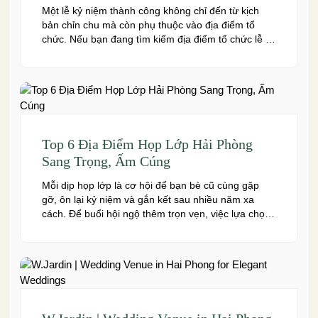
Một lễ kỷ niệm thành công không chỉ đến từ kịch
bản chỉn chu mà còn phụ thuộc vào địa điểm tổ
chức. Nếu bạn đang tìm kiếm địa điểm tổ chức lễ kỷ
niệm tại Hải Phòng có không gian đẹp, dịch vụ
chuyên nghiệp và đáp ứng nhiều quy mô sự kiện,
đừng […]
Top 6 Địa Điểm Họp Lớp Hải Phòng
Sang Trọng, Ấm Cúng
Mỗi dịp họp lớp là cơ hội để bạn bè cũ cùng gặp
gỡ, ôn lại kỷ niệm và gắn kết sau nhiều năm xa
cách. Để buổi hội ngộ thêm trọn vẹn, việc lựa chọn
địa điểm phù hợp về không gian, thực đơn và chi
phí là điều không thể bỏ qua. Dưới […]