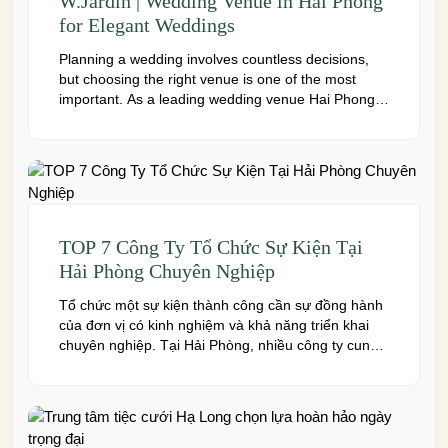
W.Jardin | Wedding Venue in Hai Phong
for Elegant Weddings
Planning a wedding involves countless decisions,
but choosing the right venue is one of the most
important. As a leading wedding venue Hai Phong,
W.Jardin combines elegant banquet halls, romantic
garden spaces, premium cuisine prepared under
the ISO 22000:2018 food safety management
system, and dedicated event support to help
couples create a seamless and memorable […]
TOP 7 Công Ty Tổ Chức Sự Kiện Tại
Hải Phòng Chuyên Nghiệp
Tổ chức một sự kiện thành công cần sự đồng hành
của đơn vị có kinh nghiệm và khả năng triển khai
chuyên nghiệp. Tại Hải Phòng, nhiều công ty cung
cấp đa dạng dịch vụ từ tiệc cưới, hội nghị, hội thảo
đến team building và sự kiện doanh nghiệp. Dưới
đây là những […]