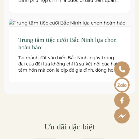
Bình phù hợp chính là bước đi đầu tiên, quan
trọng để kiến tạo nên một hôn lễ trong mơ.
Thái Bình – mảnh đất giàu truyền thống văn
hóa – ngày nay cũng sở hữu nhiều […]
Trung tâm tiệc cưới Bắc Ninh lựa chọn
hoàn hảo
Tại mảnh đất văn hiến Bắc Ninh, ngày trọng
đại của đôi lứa không chỉ là sự kết nối của hai
tâm hồn mà còn là dịp để gia đình, dòng họ
cùng sum vầy trong niềm hạnh phúc. Để
khoảnh khắc ấy thêm phần trọn vẹn và đáng
nhớ, việc lựa chọn một trung […]
Ưu đãi đặc biệt