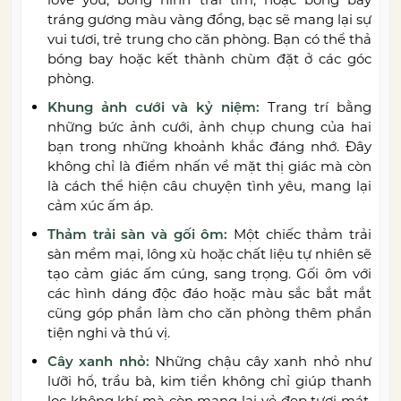
tráng gương màu vàng đồng, bạc sẽ mang lại sự
vui tươi, trẻ trung cho căn phòng. Bạn có thể thả
bóng bay hoặc kết thành chùm đặt ở các góc
phòng.
Khung ảnh cưới và kỷ niệm:
Trang trí bằng
những bức ảnh cưới, ảnh chụp chung của hai
bạn trong những khoảnh khắc đáng nhớ. Đây
không chỉ là điểm nhấn về mặt thị giác mà còn
là cách thể hiện câu chuyện tình yêu, mang lại
cảm xúc ấm áp.
Thảm trải sàn và gối ôm:
Một chiếc thảm trải
sàn mềm mại, lông xù hoặc chất liệu tự nhiên sẽ
tạo cảm giác ấm cúng, sang trọng. Gối ôm với
các hình dáng độc đáo hoặc màu sắc bắt mắt
cũng góp phần làm cho căn phòng thêm phần
tiện nghi và thú vị.
Cây xanh nhỏ:
Những chậu cây xanh nhỏ như
lưỡi hổ, trầu bà, kim tiền không chỉ giúp thanh
lọc không khí mà còn mang lại vẻ đẹp tươi mát,