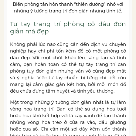
Biến phòng tân hôn thành “thiên đường” nhỏ với
những ý tưởng trang trí đơn giản nhưng tinh tế.
Tự tay trang trí phòng cô dâu đơn
giản mà đẹp
Không phải lúc nào cũng cần đến dịch vụ chuyên
nghiệp hay chi phí tốn kém để có một phòng cô
dâu đẹp. Với một chút khéo léo, sáng tạo và tình
cảm, bạn hoàn toàn có thể tự tay trang trí căn
phòng tuy đơn giản nhưng vẫn vô cùng đẹp mắt
và ý nghĩa. Việc tự tay chuẩn bị từng chi tiết còn
mang lại cảm giác gắn kết hơn, bởi mỗi món đồ
đều chứa đựng tâm huyết và tình yêu thương.
Một trong những ý tưởng đơn giản nhất là tự làm
vòng hoa trang trí. Bạn có thể sử dụng hoa tươi
hoặc hoa khô kết hợp với lá cây xanh để tạo thành
những vòng hoa treo ở cửa ra vào, đầu giường
hoặc cửa sổ. Chỉ cần một sợi dây kẽm uốn thành
hình tròn và buộc hoa, lá xung quanh là bạn đã có