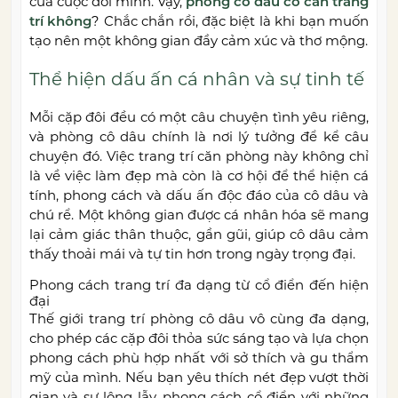
của cuộc đời mình. Vậy,
phòng cô dâu có cần trang
trí không
? Chắc chắn rồi, đặc biệt là khi bạn muốn
tạo nên một không gian đầy cảm xúc và thơ mộng.
Thể hiện dấu ấn cá nhân và sự tinh tế
Mỗi cặp đôi đều có một câu chuyện tình yêu riêng,
và phòng cô dâu chính là nơi lý tưởng để kể câu
chuyện đó. Việc trang trí căn phòng này không chỉ
là về việc làm đẹp mà còn là cơ hội để thể hiện cá
tính, phong cách và dấu ấn độc đáo của cô dâu và
chú rể. Một không gian được cá nhân hóa sẽ mang
lại cảm giác thân thuộc, gần gũi, giúp cô dâu cảm
thấy thoải mái và tự tin hơn trong ngày trọng đại.
Phong cách trang trí đa dạng từ cổ điển đến hiện
đại
Thế giới trang trí phòng cô dâu vô cùng đa dạng,
cho phép các cặp đôi thỏa sức sáng tạo và lựa chọn
phong cách phù hợp nhất với sở thích và gu thẩm
mỹ của mình. Nếu bạn yêu thích nét đẹp vượt thời
gian và sự lộng lẫy, phong cách cổ điển với những