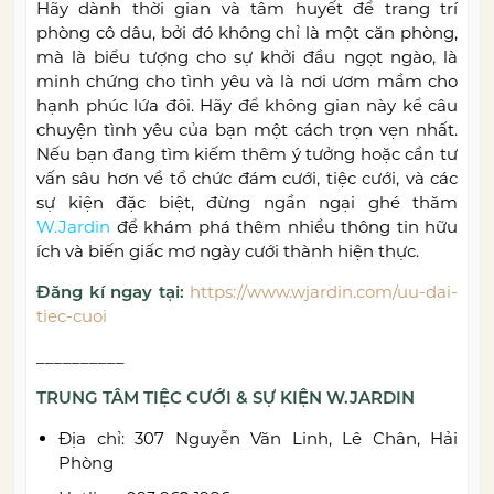
Hãy dành thời gian và tâm huyết để trang trí
phòng cô dâu, bởi đó không chỉ là một căn phòng,
mà là biểu tượng cho sự khởi đầu ngọt ngào, là
minh chứng cho tình yêu và là nơi ươm mầm cho
hạnh phúc lứa đôi. Hãy để không gian này kể câu
chuyện tình yêu của bạn một cách trọn vẹn nhất.
Nếu bạn đang tìm kiếm thêm ý tưởng hoặc cần tư
vấn sâu hơn về tổ chức đám cưới, tiệc cưới, và các
sự kiện đặc biệt, đừng ngần ngại ghé thăm
W.Jardin
để khám phá thêm nhiều thông tin hữu
ích và biến giấc mơ ngày cưới thành hiện thực.
Đăng kí ngay tại:
https://www.wjardin.com/uu-dai-
tiec-cuoi
__________
TRUNG TÂM TIỆC CƯỚI & SỰ KIỆN W.JARDIN
Địa chỉ: 307 Nguyễn Văn Linh, Lê Chân, Hải
Phòng