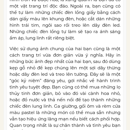
một vật trang trí độc đáo. Ngoài ra, bạn cũng có
thể tự làm những chiếc đèn lồng giấy bằng cách
dán giấy màu lên khung đèn, hoặc cắt dán những
hình trái tim, ngôi sao rồi treo lên dây đèn led.
Những chiếc đèn lồng tự làm sẽ tạo ra ánh sáng
ấm áp, lung linh rất riêng biệt.
Việc sử dụng ảnh chung của hai bạn cũng là một
cách trang trí vừa đơn giản vừa ý nghĩa. Hãy in
những bức ảnh đẹp nhất của hai bạn, sau đó dùng
kẹp gỗ nhỏ để kẹp chúng lên một sợi dây thừng
hoặc dây đèn led và treo lên tường. Đây sẽ là một
“góc kỷ niệm” đáng yêu, gợi nhắc về hành trình
tình yêu tuyệt đẹp. Bạn cũng có thể mua những lọ
thủy tinh đơn giản, bỏ vào đó vài cành hoa nhỏ,
hoặc đổ nước và thả nến nổi để tạo thành những
chiếc đèn lung linh. Ga giường, gối ôm và rèm cửa
màu pastel là những món có thể mua sẵn nhưng
vẫn tạo hiệu ứng lãng mạn nếu biết cách phối hợp.
Quan trọng nhất là sự chân thành và tình yêu bạn