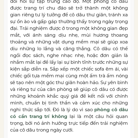
đòi hỏi sự tập trung cao độ. Một phòng cô dâu
được trang trí chu đáo sẽ trở thành một không
gian riêng tư lý tưởng để cô dâu thư giãn, tránh xa
sự ồn ào và gấp gáp thường thấy trong ngày trọng
đại. Trải nghiệm được ở trong một không gian đẹp
mắt, với ánh sáng dịu nhẹ, mùi hương thoang
thoảng và những vật dụng mềm mại sẽ giúp xoa
dịu những lo lắng và căng thẳng. Cô dâu có thể
ngồi đọc sách, nghe nhạc nhẹ, hoặc đơn giản là
nhắm mắt lại để lấy lại sự bình tĩnh trước những sự
kiện sắp diễn ra. Sắp xếp một chiếc sofa êm ái, vài
chiếc gối tựa mềm mại cùng một ấm trà ấm nóng
sẽ tạo nên một góc thư giãn hoàn hảo. Sự yên bình
và riêng tư của căn phòng sẽ giúp cô dâu có được
những khoảnh khắc quý giá để kết nối với chính
mình, chuẩn bị tinh thần và cảm xúc cho những
nghi thức sắp tới. Đó là lý do vì sao
phòng cô dâu
có cần trang trí không
lại là một câu hỏi quan
trọng, bởi nó ảnh hưởng trực tiếp đến trải nghiệm
của cô dâu trong ngày cưới.