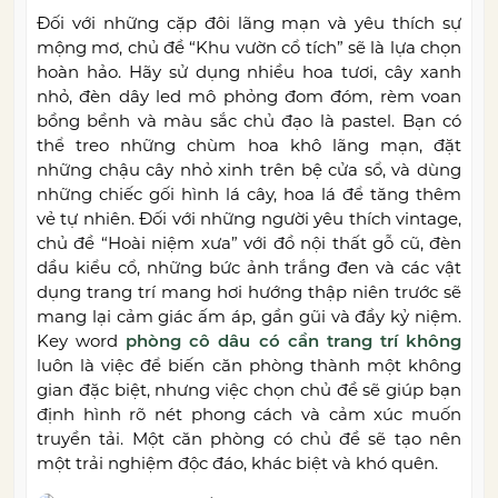
Đối với những cặp đôi lãng mạn và yêu thích sự
mộng mơ, chủ đề “Khu vườn cổ tích” sẽ là lựa chọn
hoàn hảo. Hãy sử dụng nhiều hoa tươi, cây xanh
nhỏ, đèn dây led mô phỏng đom đóm, rèm voan
bồng bềnh và màu sắc chủ đạo là pastel. Bạn có
thể treo những chùm hoa khô lãng mạn, đặt
những chậu cây nhỏ xinh trên bệ cửa sổ, và dùng
những chiếc gối hình lá cây, hoa lá để tăng thêm
vẻ tự nhiên. Đối với những người yêu thích vintage,
chủ đề “Hoài niệm xưa” với đồ nội thất gỗ cũ, đèn
dầu kiểu cổ, những bức ảnh trắng đen và các vật
dụng trang trí mang hơi hướng thập niên trước sẽ
mang lại cảm giác ấm áp, gần gũi và đầy kỷ niệm.
Key word
phòng cô dâu có cần trang trí không
luôn là việc để biến căn phòng thành một không
gian đặc biệt, nhưng việc chọn chủ đề sẽ giúp bạn
định hình rõ nét phong cách và cảm xúc muốn
truyền tải. Một căn phòng có chủ đề sẽ tạo nên
một trải nghiệm độc đáo, khác biệt và khó quên.