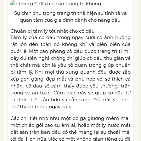
Sự chỉn chu trong trang trí thể hiện sự tinh tế và
quan tâm của gia đình dành cho nàng dâu.
Chuẩn bị tâm lý tốt nhất cho cô dâu
Tâm lý của cô dâu trong ngày cưới có ảnh hưởng
rất lớn đến toàn bộ không khí và diễn biến của
buổi lễ. Một căn phòng cô dâu được trang trí tỉ mỉ,
đầy đủ tiện nghi không chỉ giúp cô dâu thư giãn về
thể chất mà còn là yếu tố quan trọng giúp chuẩn
bị tâm lý. Khi mọi thứ xung quanh đều được sắp
xếp gọn gàng, đẹp mắt và phù hợp với sở thích cá
nhân, cô dâu sẽ cảm thấy được yêu thương, trân
trọng và an toàn. Cảm giác này sẽ giúp cô dâu tự
tin hơn, tươi tắn hơn và sẵn sàng đối mặt với mọi
thử thách trong ngày cưới.
Các chi tiết nhỏ như một bộ ga giường mềm mại,
một chiếc gối cao su êm ái, hoặc một ly nước mát
đặt sẵn trên bàn đều có thể mang lại sự thoải mái
tối đa. Hơn nữa, việc có một không gian riêng tư để