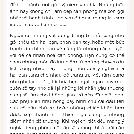
để tạo thành một góc kỷ niệm ý nghĩa. Những bức
ảnh này không chỉ làm đẹp căn phòng mà còn gợi
nhắc về hành trình tình yêu đã qua, mang lại cảm
xúc ấm áp và hạnh phúc.
Ngoài ra, những vật dụng trang trí thủ công như
gối thêu tên hai bạn, chăn đan tay, hoặc một bức
tranh do chính bạn vẽ cũng là những cách tuyệt
vời để cá nhân hóa căn phòng. Bạn cũng có thể
chọn những món đồ lưu niệm từ những chuyến du
lịch cùng nhau, hay những món quà ý nghĩa mà
hai bạn tặng cho nhau để trang trí. Một tấm bảng
nhỏ ghi lại những lời hứa hẹn ngọt ngào, hay một
cuốn sổ tay nhỏ để lại những lời nhắn yêu thương
cũng sẽ làm cho không gian trở nên đặc biệt hơn.
Các phụ kiện như bóng bay hình chữ cái đầu tên
của cô dâu chú rể, hoặc những chiếc khăn tắm
được xếp thành hình thiên nga cũng là những
điểm nhấn dễ thương. Khi mọi chi tiết đều mang ý
nghĩa riêng, phòng cô dâu sẽ không chỉ là một căn