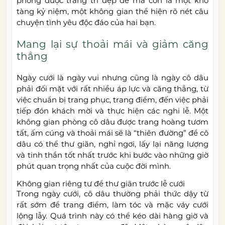
phòng được trang trí đẹp đẽ mà còn là một kho
tàng kỷ niệm, một không gian thể hiện rõ nét câu
chuyện tình yêu độc đáo của hai bạn.
Mang lại sự thoải mái và giảm căng
thẳng
Ngày cưới là ngày vui nhưng cũng là ngày cô dâu
phải đối mặt với rất nhiều áp lực và căng thẳng, từ
việc chuẩn bị trang phục, trang điểm, đến việc phải
tiếp đón khách mời và thực hiện các nghi lễ. Một
không gian phòng cô dâu được trang hoàng tươm
tất, ấm cúng và thoải mái sẽ là “thiên đường” để cô
dâu có thể thư giãn, nghỉ ngơi, lấy lại năng lượng
và tinh thần tốt nhất trước khi bước vào những giờ
phút quan trọng nhất của cuộc đời mình.
Không gian riêng tư để thư giãn trước lễ cưới
Trong ngày cưới, cô dâu thường phải thức dậy từ
rất sớm để trang điểm, làm tóc và mặc váy cưới
lộng lẫy. Quá trình này có thể kéo dài hàng giờ và