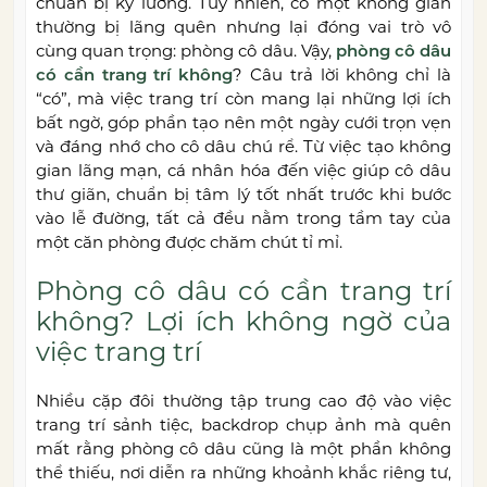
chuẩn bị kỹ lưỡng. Tuy nhiên, có một không gian
thường bị lãng quên nhưng lại đóng vai trò vô
cùng quan trọng: phòng cô dâu. Vậy,
phòng cô dâu
có cần trang trí không
? Câu trả lời không chỉ là
“có”, mà việc trang trí còn mang lại những lợi ích
bất ngờ, góp phần tạo nên một ngày cưới trọn vẹn
và đáng nhớ cho cô dâu chú rể. Từ việc tạo không
gian lãng mạn, cá nhân hóa đến việc giúp cô dâu
thư giãn, chuẩn bị tâm lý tốt nhất trước khi bước
vào lễ đường, tất cả đều nằm trong tầm tay của
một căn phòng được chăm chút tỉ mỉ.
Phòng cô dâu có cần trang trí
không? Lợi ích không ngờ của
việc trang trí
Nhiều cặp đôi thường tập trung cao độ vào việc
trang trí sảnh tiệc, backdrop chụp ảnh mà quên
mất rằng phòng cô dâu cũng là một phần không
thể thiếu, nơi diễn ra những khoảnh khắc riêng tư,