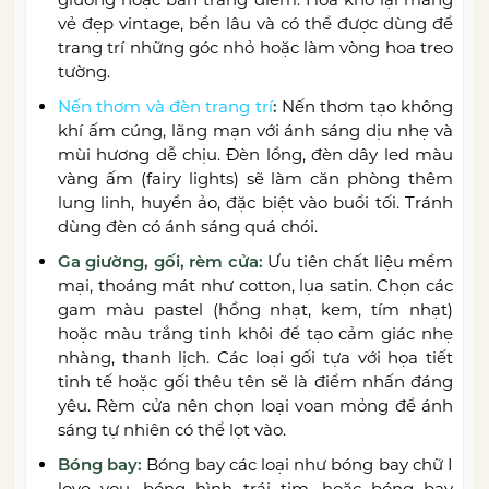
vẻ đẹp vintage, bền lâu và có thể được dùng để
trang trí những góc nhỏ hoặc làm vòng hoa treo
tường.
Nến thơm và đèn trang trí
:
Nến thơm tạo không
khí ấm cúng, lãng mạn với ánh sáng dịu nhẹ và
mùi hương dễ chịu. Đèn lồng, đèn dây led màu
vàng ấm (fairy lights) sẽ làm căn phòng thêm
lung linh, huyền ảo, đặc biệt vào buổi tối. Tránh
dùng đèn có ánh sáng quá chói.
Ga giường, gối, rèm cửa:
Ưu tiên chất liệu mềm
mại, thoáng mát như cotton, lụa satin. Chọn các
gam màu pastel (hồng nhạt, kem, tím nhạt)
hoặc màu trắng tinh khôi để tạo cảm giác nhẹ
nhàng, thanh lịch. Các loại gối tựa với họa tiết
tinh tế hoặc gối thêu tên sẽ là điểm nhấn đáng
yêu. Rèm cửa nên chọn loại voan mỏng để ánh
sáng tự nhiên có thể lọt vào.
Bóng bay:
Bóng bay các loại như bóng bay chữ I
love you, bóng hình trái tim, hoặc bóng bay