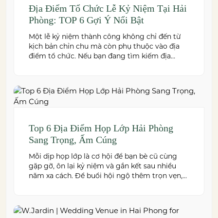
Địa Điểm Tổ Chức Lễ Kỷ Niệm Tại Hải
Phòng: TOP 6 Gợi Ý Nổi Bật
Một lễ kỷ niệm thành công không chỉ đến từ
kịch bản chỉn chu mà còn phụ thuộc vào địa
điểm tổ chức. Nếu bạn đang tìm kiếm địa
điểm tổ chức lễ kỷ niệm tại Hải Phòng có
không gian đẹp, dịch vụ chuyên nghiệp và đáp
ứng nhiều quy mô sự kiện, đừng […]
Top 6 Địa Điểm Họp Lớp Hải Phòng
Sang Trọng, Ấm Cúng
Mỗi dịp họp lớp là cơ hội để bạn bè cũ cùng
gặp gỡ, ôn lại kỷ niệm và gắn kết sau nhiều
năm xa cách. Để buổi hội ngộ thêm trọn vẹn,
việc lựa chọn địa điểm phù hợp về không gian,
thực đơn và chi phí là điều không thể bỏ qua.
Dưới […]