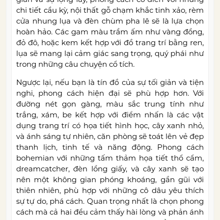
chi tiết cầu kỳ, nội thất gỗ chạm khắc tinh xảo, rèm
cửa nhung lụa và đèn chùm pha lê sẽ là lựa chọn
hoàn hảo. Các gam màu trầm ấm như vàng đồng,
đỏ đô, hoặc kem kết hợp với đồ trang trí bằng ren,
lụa sẽ mang lại cảm giác sang trọng, quý phái như
trong những câu chuyện cổ tích.
Ngược lại, nếu bạn là tín đồ của sự tối giản và tiện
nghi, phong cách hiện đại sẽ phù hợp hơn. Với
đường nét gọn gàng, màu sắc trung tính như
trắng, xám, be kết hợp với điểm nhấn là các vật
dụng trang trí có họa tiết hình học, cây xanh nhỏ,
và ánh sáng tự nhiên, căn phòng sẽ toát lên vẻ đẹp
thanh lịch, tinh tế và năng động. Phong cách
bohemian với những tấm thảm họa tiết thổ cẩm,
dreamcatcher, đèn lồng giấy, và cây xanh sẽ tạo
nên một không gian phóng khoáng, gần gũi với
thiên nhiên, phù hợp với những cô dâu yêu thích
sự tự do, phá cách. Quan trọng nhất là chọn phong
cách mà cả hai đều cảm thấy hài lòng và phản ánh