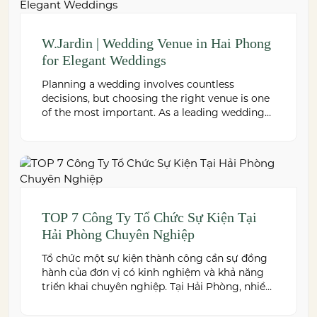
W.Jardin | Wedding Venue in Hai Phong
for Elegant Weddings
Planning a wedding involves countless
decisions, but choosing the right venue is one
of the most important. As a leading wedding
venue Hai Phong, W.Jardin combines elegant
banquet halls, romantic garden spaces,
premium cuisine prepared under the ISO
22000:2018 food safety management system,
and dedicated event support to help couples
create a seamless and memorable […]
TOP 7 Công Ty Tổ Chức Sự Kiện Tại
Hải Phòng Chuyên Nghiệp
Tổ chức một sự kiện thành công cần sự đồng
hành của đơn vị có kinh nghiệm và khả năng
triển khai chuyên nghiệp. Tại Hải Phòng, nhiều
công ty cung cấp đa dạng dịch vụ từ tiệc cưới,
hội nghị, hội thảo đến team building và sự kiện