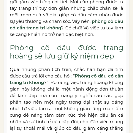
gửi gắm vào từng chi tiết. Một căn phòng được tự
tay trang trí tuy đơn giản nhưng chắc chắn sẽ là
một món quà vô giá, giúp cô dâu cảm nhận được
sự yêu thương và chăm sóc. Vậy nên,
phòng cô dâu
có cần trang trí không
? Có chứ! Và việc tự tay làm
sẽ càng khiến nó trở nên đặc biệt hơn.
Phòng cô dâu được trang
hoàng sẽ lưu giữ kỷ niệm đẹp
Qua những phân tích trên, chắc hẳn bạn đã tìm
được câu trả lời cho câu hỏi: “
Phòng cô dâu có cần
trang trí không
?”. Rõ ràng, việc trang hoàng không
gian này không chỉ là một hành động đơn thuần
để làm đẹp mà còn mang ý nghĩa sâu sắc, góp
phần tạo nên một ngày trọng đại thật sự đáng
nhớ. Từ việc tạo ra một không gian lãng mạn, ấm
cúng để nâng tầm cảm xúc, thể hiện dấu ấn cá
nhân và sự tinh tế của cặp đôi, cho đến việc mang
lại sự thoải mái và giúp cô dâu giảm căng thẳng