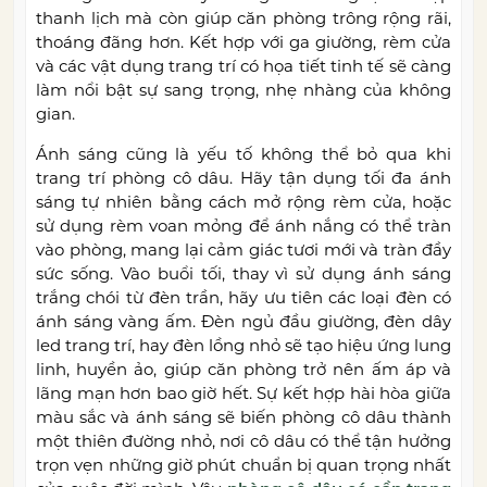
thanh lịch mà còn giúp căn phòng trông rộng rãi,
thoáng đãng hơn. Kết hợp với ga giường, rèm cửa
và các vật dụng trang trí có họa tiết tinh tế sẽ càng
làm nổi bật sự sang trọng, nhẹ nhàng của không
gian.
Ánh sáng cũng là yếu tố không thể bỏ qua khi
trang trí phòng cô dâu. Hãy tận dụng tối đa ánh
sáng tự nhiên bằng cách mở rộng rèm cửa, hoặc
sử dụng rèm voan mỏng để ánh nắng có thể tràn
vào phòng, mang lại cảm giác tươi mới và tràn đầy
sức sống. Vào buổi tối, thay vì sử dụng ánh sáng
trắng chói từ đèn trần, hãy ưu tiên các loại đèn có
ánh sáng vàng ấm. Đèn ngủ đầu giường, đèn dây
led trang trí, hay đèn lồng nhỏ sẽ tạo hiệu ứng lung
linh, huyền ảo, giúp căn phòng trở nên ấm áp và
lãng mạn hơn bao giờ hết. Sự kết hợp hài hòa giữa
màu sắc và ánh sáng sẽ biến phòng cô dâu thành
một thiên đường nhỏ, nơi cô dâu có thể tận hưởng
trọn vẹn những giờ phút chuẩn bị quan trọng nhất