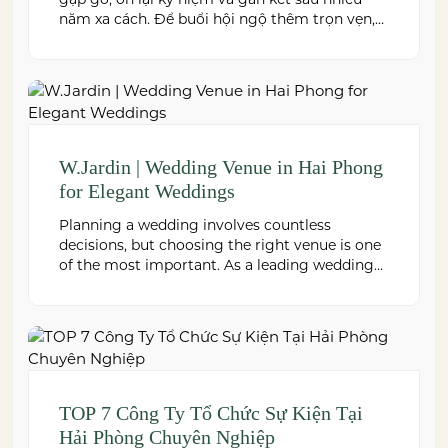
năm xa cách. Để buổi hội ngộ thêm trọn vẹn,
việc lựa chọn địa điểm phù hợp về không gian,
thực đơn và chi phí là điều không thể bỏ qua.
Dưới […]
W.Jardin | Wedding Venue in Hai Phong
for Elegant Weddings
Planning a wedding involves countless
decisions, but choosing the right venue is one
of the most important. As a leading wedding
venue Hai Phong, W.Jardin combines elegant
banquet halls, romantic garden spaces,
premium cuisine prepared under the ISO
22000:2018 food safety management system,
and dedicated event support to help couples
create a seamless and memorable […]
TOP 7 Công Ty Tổ Chức Sự Kiện Tại
Hải Phòng Chuyên Nghiệp