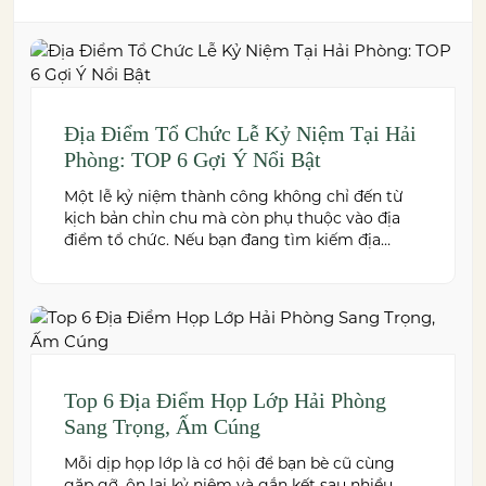
Địa Điểm Tổ Chức Lễ Kỷ Niệm Tại Hải
Phòng: TOP 6 Gợi Ý Nổi Bật
Một lễ kỷ niệm thành công không chỉ đến từ
kịch bản chỉn chu mà còn phụ thuộc vào địa
điểm tổ chức. Nếu bạn đang tìm kiếm địa
điểm tổ chức lễ kỷ niệm tại Hải Phòng có
không gian đẹp, dịch vụ chuyên nghiệp và đáp
ứng nhiều quy mô sự kiện, đừng […]
Top 6 Địa Điểm Họp Lớp Hải Phòng
Sang Trọng, Ấm Cúng
Mỗi dịp họp lớp là cơ hội để bạn bè cũ cùng
gặp gỡ, ôn lại kỷ niệm và gắn kết sau nhiều