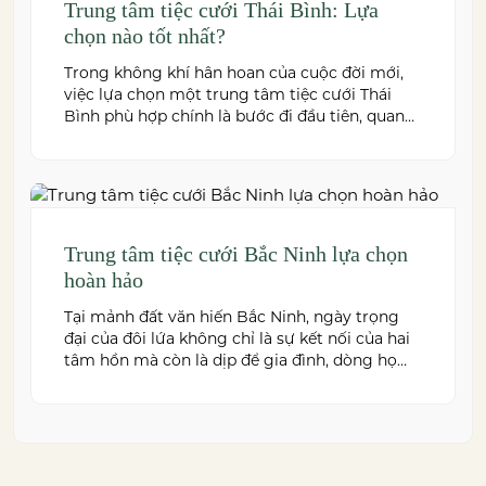
Trung tâm tiệc cưới Thái Bình: Lựa
chọn nào tốt nhất?
Trong không khí hân hoan của cuộc đời mới,
việc lựa chọn một trung tâm tiệc cưới Thái
Bình phù hợp chính là bước đi đầu tiên, quan
trọng để kiến tạo nên một hôn lễ trong mơ.
Thái Bình – mảnh đất giàu truyền thống văn
hóa – ngày nay cũng sở hữu nhiều […]
Trung tâm tiệc cưới Bắc Ninh lựa chọn
hoàn hảo
Tại mảnh đất văn hiến Bắc Ninh, ngày trọng
đại của đôi lứa không chỉ là sự kết nối của hai
tâm hồn mà còn là dịp để gia đình, dòng họ
cùng sum vầy trong niềm hạnh phúc. Để
khoảnh khắc ấy thêm phần trọn vẹn và đáng
nhớ, việc lựa chọn một trung […]