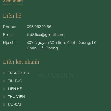
Xem thêm
Liên hệ
Phone:
093 962 19 86
Email:
ttd86co@gmail.com
Địa chỉ:
307 Nguyễn Văn linh, Kênh Dương, Lê
Chân, Hải Phòng
Liên kết nhanh
TRANG CHỦ
W.JARDIN
TIN TỨC
LIÊN HỆ
THƯ VIỆN
ƯU ĐÃI