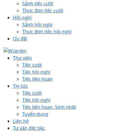
Sảnh tiệc cưới
Thực đơn tiệc cưới
Hội nghị
Sảnh hội nghị
Thực đơn tiệc hội nghị
Ưu đãi
Thư viện
Tiệc cưới
Tiệc hội nghị
Tiệc liên hoan
Tin tức
Tiệc cưới
Tiệc hội nghị
Tiệc liên hoan, Sinh nhật
Tuyển dụng
Liên hệ
Tư vấn đặt tiệc