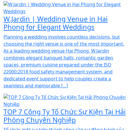
W.Jardin | Wedding Venue in Hai
Phong for Elegant Weddings
Planning a wedding involves countless decisions, but
choosing the right venue is one of the most important.
As a leading wedding venue Hai Phong, W.Jardin
combines elegant banquet halls, romantic garden
spaces, premium cuisine prepared under the ISO
22000:2018 food safety management system, and
dedicated event support to help couples create a
seamless and memorable […]
TOP 7 Công Ty Tổ Chức Sự Kiện Tại Hải
Phòng Chuyên Nghiệp
Tổ chức một sự kiện thành công cần sự đồng hành của