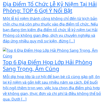
Địa Điểm Tổ Chức Lễ Kỷ Niệm Tại Hải
Phòng: TOP 6 Gợi Ý Nổi Bật
Một lễ kỷ niệm thành công không chỉ đến từ kịch bản
chỉn chu mà còn phụ thuộc vào địa điểm tổ chức. Nếu
bạn đang tìm kiếm địa điểm tổ chức lễ kỷ niệm tại Hải
Phòng có không gian đẹp, dịch vụ chuyên nghiệp và
đáp ứng nhiều quy mô sự kiện, đừng […]
Top 6 Địa Điểm Họp Lớp Hải Phòng
Sang Trọng, Ấm Cúng
Mỗi dịp họp lớp là cơ hội để bạn bè cũ cùng gặp gỡ, ôn
lại kỷ niệm và gắn kết sau nhiều năm xa cách. Để buổi
hội ngộ thêm trọn vẹn, việc lựa chọn địa điểm phù hợp
về không gian, thực đơn và chi phí là điều không thể bỏ
qua. Dưới […]