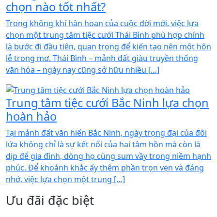
chọn nào tốt nhất?
Trong không khí hân hoan của cuộc đời mới, việc lựa
chọn một trung tâm tiệc cưới Thái Bình phù hợp chính
là bước đi đầu tiên, quan trọng để kiến tạo nên một hôn
lễ trong mơ. Thái Bình – mảnh đất giàu truyền thống
văn hóa – ngày nay cũng sở hữu nhiều […]
Trung tâm tiệc cưới Bắc Ninh lựa chọn
hoàn hảo
Tại mảnh đất văn hiến Bắc Ninh, ngày trọng đại của đôi
lứa không chỉ là sự kết nối của hai tâm hồn mà còn là
dịp để gia đình, dòng họ cùng sum vầy trong niềm hạnh
phúc. Để khoảnh khắc ấy thêm phần trọn vẹn và đáng
nhớ, việc lựa chọn một trung […]
Ưu đãi đặc biệt