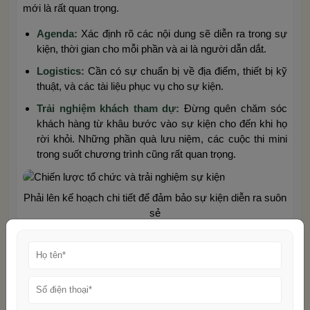
mới là rất quan trọng.
Agenda:
Xác định rõ các nội dung sẽ diễn ra trong sự
kiện, thời gian cho mỗi phần và ai là người dẫn dắt.
Logistics:
Cần có sự chuẩn bị về địa điểm, thiết bị kỹ
thuật, và các tài liệu phục vụ cho sự kiện.
Trải nghiệm khách tham dự:
Đừng quên chăm sóc
khách hàng từ khâu bước vào sự kiện cho đến khi họ
rời khỏi. Những phần quà lưu niệm, các cuộc thi mini
trong suốt chương trình cũng rất quan trọng.
Phải lên kế hoạch chi tiết để đảm bảo sự kiện diễn ra suôn
sẻ
Hội trường tổ chức sự kiện ra
mắt sản phẩm – W.Jardin
W.Jardin không chỉ là một nhà hàng nổi tiếng mà còn là địa
điểm tổ chức các sự kiện đẳng cấp, bao gồm lễ ra mắt