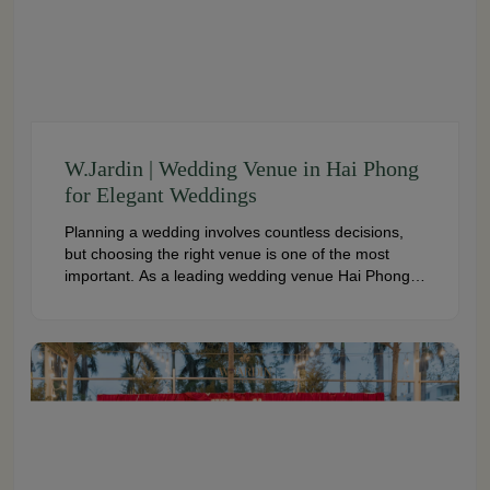
W.Jardin | Wedding Venue in Hai Phong
for Elegant Weddings
Planning a wedding involves countless decisions,
but choosing the right venue is one of the most
important. As a leading wedding venue Hai Phong,
W.Jardin combines elegant banquet halls, romantic
garden spaces, premium cuisine prepared under
the ISO 22000:2018 food safety management
system, and dedicated event support to help
couples create a seamless and memorable […]