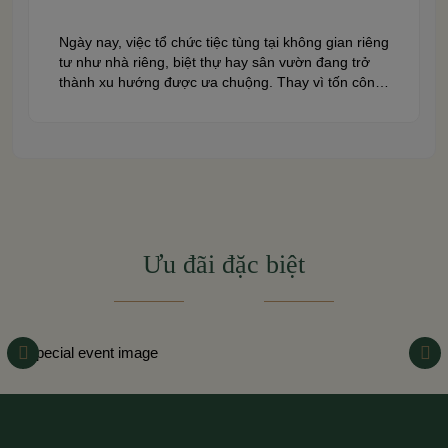
Ngày nay, việc tổ chức tiệc tùng tại không gian riêng
tư như nhà riêng, biệt thự hay sân vườn đang trở
thành xu hướng được ưa chuộng. Thay vì tốn công
di chuyển và chi trả cho những địa điểm cứng nhắc,
nhiều gia đình và doanh nghiệp lựa chọn dịch vụ
tiệc tại […]
Ưu đãi đặc biệt