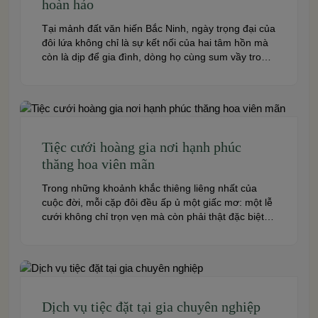
hoàn hảo
Tại mảnh đất văn hiến Bắc Ninh, ngày trọng đại của
đôi lứa không chỉ là sự kết nối của hai tâm hồn mà
còn là dịp để gia đình, dòng họ cùng sum vầy trong
niềm hạnh phúc. Để khoảnh khắc ấy thêm phần
trọn vẹn và đáng nhớ, việc lựa chọn một trung […]
Tiệc cưới hoàng gia nơi hạnh phúc
thăng hoa viên mãn
Trong những khoảnh khắc thiêng liêng nhất của
cuộc đời, mỗi cặp đôi đều ấp ủ một giấc mơ: một lễ
cưới không chỉ trọn vẹn mà còn phải thật đặc biệt,
lộng lẫy và đáng nhớ như trong những câu chuyện
cổ tích. Ước mơ về một tiệc cưới hoàng gia, nơi
hạnh phúc […]
Dịch vụ tiệc đặt tại gia chuyên nghiệp