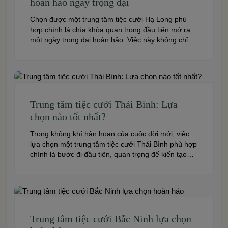
hoàn hảo ngày trọng đại
Chọn được một trung tâm tiệc cưới Hạ Long phù
hợp chính là chìa khóa quan trọng đầu tiên mở ra
một ngày trọng đại hoàn hảo. Việc này không chỉ
quyết định đến bầu không khí, hình ảnh của tiệc
cưới mà còn ảnh hưởng trực tiếp đến trải nghiệm
của bạn và toàn […]
Trung tâm tiệc cưới Thái Bình: Lựa
chọn nào tốt nhất?
Trong không khí hân hoan của cuộc đời mới, việc
lựa chọn một trung tâm tiệc cưới Thái Bình phù hợp
chính là bước đi đầu tiên, quan trọng để kiến tạo
nên một hôn lễ trong mơ. Thái Bình – mảnh đất
giàu truyền thống văn hóa – ngày nay cũng sở hữu
nhiều […]
Trung tâm tiệc cưới Bắc Ninh lựa chọn