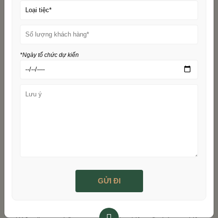
sản phẩm mới cho doanh nghiệp.
Không gian tuyệt vời và phong cách ấn
tượng
*Ngày tổ chức dự kiến
Sở hữu không gian rộng rãi với sức chứa linh hoạt từ vài
trăm đến hàng nghìn khách, W.Jardin đáp ứng đầy đủ yêu
cầu về quy mô tổ chức. Phong cách thiết kế hiện đại, tinh
tế mang đến không gian sang trọng, phù hợp với nhiều loại
hình sự kiện – từ hội nghị, tiệc tri ân đến sự kiện ra mắt
sản phẩm quy mô lớn.
Ngoài khu vực trong nhà được trang bị hệ thống điều hòa
và âm thanh ánh sáng chuyên nghiệp, W.Jardin còn có
khu vực ngoài trời xanh mát. Đây là lựa chọn lý tưởng cho
những sự kiện mong muốn sự gần gũi và không khí tự
nhiên.
Dịch vụ chuyên nghiệp và chu đáo