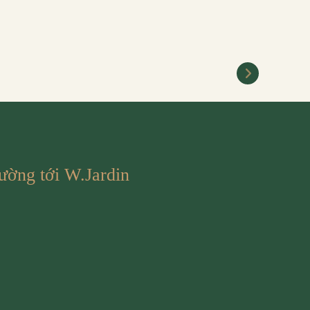
khắc ấy thêm
phần trọn vẹn và
đáng nhớ, việc lựa
chọn một trung
[…]
ường tới W.Jardin