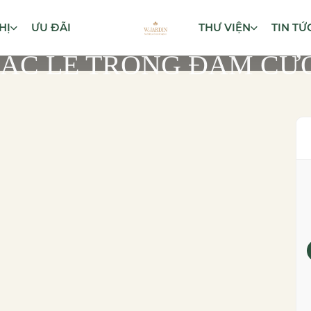
HỊ
ƯU ĐÃI
THƯ VIỆN
TIN TỨ
ÁC LỄ TRONG ĐÁM CƯ