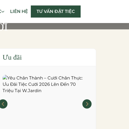
C
LIÊN HỆ
TƯ VẤN ĐẶT TIỆC
ỚI
Ưu đãi