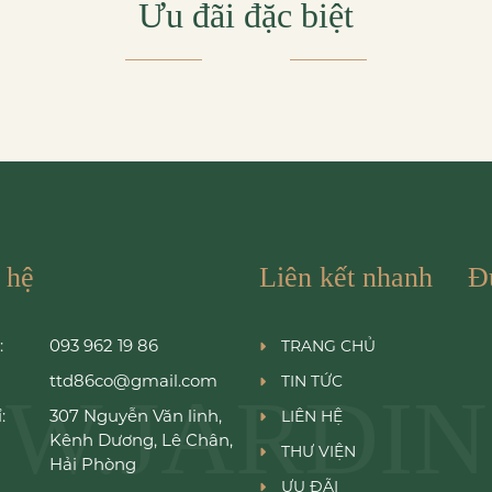
Ưu đãi đặc biệt
 hệ
Liên kết nhanh
Đ
:
093 962 19 86
TRANG CHỦ
ttd86co@gmail.com
TIN TỨC
W.JARDIN
:
307 Nguyễn Văn linh,
LIÊN HỆ
Kênh Dương, Lê Chân,
THƯ VIỆN
Hải Phòng
ƯU ĐÃI