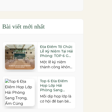
Bài viết mới nhất
Địa Điểm Tổ Chức
Lễ Kỷ Niệm Tại Hải
Phòng: TOP 6 Gợi
Ý Nổi Bật
Một lễ kỷ niệm
thành công không
chỉ đến từ kịch
bản chỉn chu mà
Top 6 Địa Điểm
còn phụ thuộc vào
Họp Lớp Hải
địa điểm tổ chức.
Phòng Sang
Nếu bạn đang tìm
Trọng, Ấm Cúng
Mỗi dịp họp lớp là
kiếm địa điểm tổ
cơ hội để bạn bè
chức lễ kỷ niệm
cũ cùng gặp gỡ,
tại Hải Phòng có
ôn lại kỷ niệm và