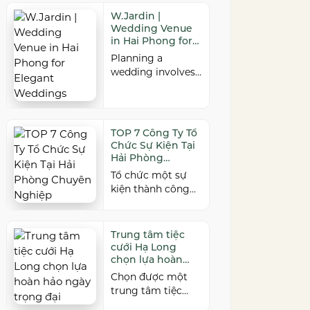
không gian đẹp,
gắn kết sau nhiều
dịch vụ chuyên
W.Jardin |
năm xa cách. Để
nghiệp và đáp ứng
Wedding Venue
buổi hội ngộ thêm
in Hai Phong for
nhiều quy mô sự
trọn vẹn, việc lựa
Elegant
kiện, đừng […]
Planning a
Weddings
chọn địa điểm phù
wedding involves
hợp về không
countless
gian, thực đơn và
decisions, but
chi phí là điều
choosing the right
không thể bỏ qua.
venue is one of the
TOP 7 Công Ty Tổ
Dưới […]
most important.
Chức Sự Kiện Tại
As a leading
Hải Phòng
wedding venue
Chuyên Nghiệp
Tổ chức một sự
Hai Phong,
kiện thành công
W.Jardin
cần sự đồng hành
combines elegant
của đơn vị có kinh
banquet halls,
nghiệm và khả
Trung tâm tiệc
romantic garden
năng triển khai
cưới Hạ Long
spaces, premium
chuyên nghiệp. Tại
chọn lựa hoàn
cuisine prepared
Hải Phòng, nhiều
hảo ngày trọng
Chọn được một
under the ISO
đại
công ty cung cấp
trung tâm tiệc
22000:2018 food
đa dạng dịch vụ từ
cưới Hạ Long phù
safety