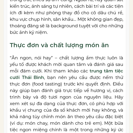
kiến trúc, ánh sáng tự nhiên, cách bài trí và các tiện
ích đi kèm như phòng thay đồ cho cô dâu chú rể,
khu vực chụp hình, sân khấu… Một không gian đẹp,
thoáng đãng sẽ là background tuyệt vời cho những
bức ảnh kỷ niệm.
Thực đơn và chất lượng món ăn
“Ăn ngon, nói hay” – chất lượng ẩm thực luôn là
yếu tố được khách mời quan tâm và đánh giá sau
mỗi đám cưới. Khi tham khảo các
trung tâm tiệc
cưới Thái Bình
, bạn nên yêu cầu được nếm thử
thực đơn (food tasting) trước khi quyết định. Điều
này giúp bạn đánh giá trực tiếp về hương vị, cách
trình bày và độ tươi ngon của nguyên liệu. Hãy
xem xét sự đa dạng của thực đơn, có phù hợp với
khẩu vị chung của đa số khách mời hay không, và
khả năng tùy chỉnh món ăn theo yêu cầu đặc biệt
(ví dụ: món chay, món dành cho trẻ em). Một bữa
tiệc ngon miệng chính là một trong những ký ức