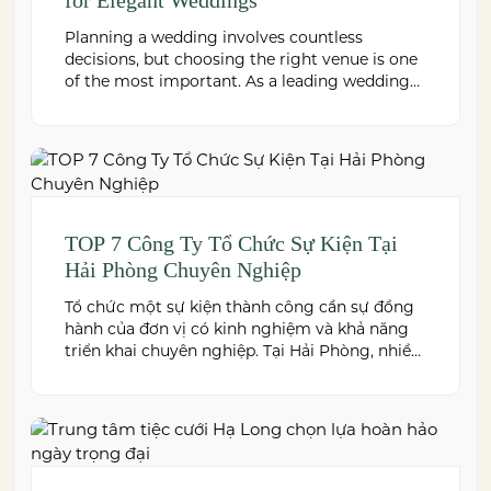
Planning a wedding involves countless
decisions, but choosing the right venue is one
of the most important. As a leading wedding
venue Hai Phong, W.Jardin combines elegant
banquet halls, romantic garden spaces,
premium cuisine prepared under the ISO
22000:2018 food safety management system,
and dedicated event support to help couples
create a seamless and memorable […]
TOP 7 Công Ty Tổ Chức Sự Kiện Tại
Hải Phòng Chuyên Nghiệp
Tổ chức một sự kiện thành công cần sự đồng
hành của đơn vị có kinh nghiệm và khả năng
triển khai chuyên nghiệp. Tại Hải Phòng, nhiều
công ty cung cấp đa dạng dịch vụ từ tiệc cưới,
hội nghị, hội thảo đến team building và sự kiện
doanh nghiệp. Dưới đây là những […]