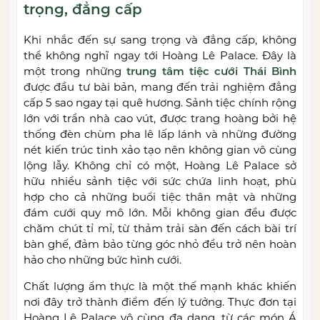
trọng, đẳng cấp
Khi nhắc đến sự sang trọng và đẳng cấp, không
thể không nghĩ ngay tới Hoàng Lê Palace. Đây là
một trong những
trung tâm tiệc cưới Thái Bình
được đầu tư bài bản, mang đến trải nghiệm đẳng
cấp 5 sao ngay tại quê hương. Sảnh tiệc chính rộng
lớn với trần nhà cao vút, được trang hoàng bởi hệ
thống đèn chùm pha lê lấp lánh và những đường
nét kiến trúc tinh xảo tạo nên không gian vô cùng
lộng lẫy. Không chỉ có một, Hoàng Lê Palace sở
hữu nhiều sảnh tiệc với sức chứa linh hoạt, phù
hợp cho cả những buổi tiệc thân mật và những
đám cưới quy mô lớn. Mỗi không gian đều được
chăm chút tỉ mỉ, từ thảm trải sàn đến cách bài trí
bàn ghế, đảm bảo từng góc nhỏ đều trở nên hoàn
hảo cho những bức hình cưới.
Chất lượng ẩm thực là một thế mạnh khác khiến
nơi đây trở thành điểm đến lý tưởng. Thực đơn tại
Hoàng Lê Palace vô cùng đa dạng, từ các món Á