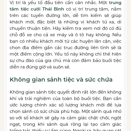
Vị trí là yếu tố đầu tiên cần cân nhắc. Một
trung
tâm tiệc cưới Thái Bình
có vị trí trung tâm, nằm
trên các tuyến đường lớn, dễ tìm kiếm sẽ giúp
khách mời, đặc biệt là những vị khách từ xa, di
chuyển thuận tiện. Hãy kiểm tra xem nơi đó có đủ
chỗ đỗ xe cho cả xe máy và ô tô hay không. Nếu
bạn có nhiều khách mời từ các huyện lân cận, việc
chọn địa điểm gần các trục đường liên tỉnh sẽ là
một điểm cộng lớn. Yếu tố này không chỉ thể hiện
sự chu đáo của gia chủ mà còn đảm bảo buổi tiệc
diễn ra đúng giờ và suôn sẻ.
Không gian sảnh tiệc và sức chứa
Không gian sảnh tiệc quyết định rất lớn đến không
khí và trải nghiệm của toàn bộ buổi tiệc. Bạn cần
ước lượng chính xác số lượng khách mời để lựa
chọn sảnh có sức chứa phù hợp. Một sảnh quá nhỏ
so với số khách sẽ gây ra cảm giác chật chội, ngột
ngạt, trong khi sảnh quá rộng lại tạo cảm giác
trống trải, thiếu sự ấm cúng. Ngoài ra, hãy quan sát