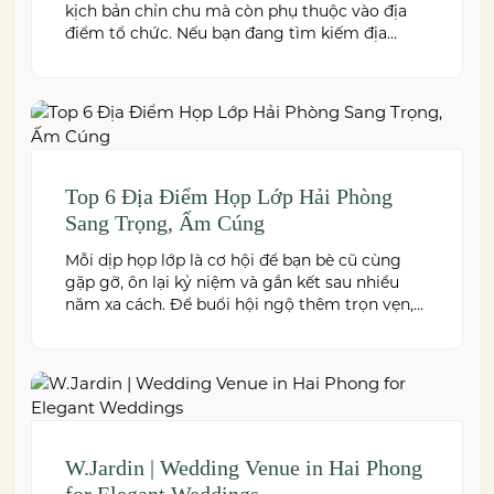
kịch bản chỉn chu mà còn phụ thuộc vào địa
điểm tổ chức. Nếu bạn đang tìm kiếm địa
điểm tổ chức lễ kỷ niệm tại Hải Phòng có
không gian đẹp, dịch vụ chuyên nghiệp và đáp
ứng nhiều quy mô sự kiện, đừng […]
Top 6 Địa Điểm Họp Lớp Hải Phòng
Sang Trọng, Ấm Cúng
Mỗi dịp họp lớp là cơ hội để bạn bè cũ cùng
gặp gỡ, ôn lại kỷ niệm và gắn kết sau nhiều
năm xa cách. Để buổi hội ngộ thêm trọn vẹn,
việc lựa chọn địa điểm phù hợp về không gian,
thực đơn và chi phí là điều không thể bỏ qua.
Dưới […]
W.Jardin | Wedding Venue in Hai Phong
for Elegant Weddings