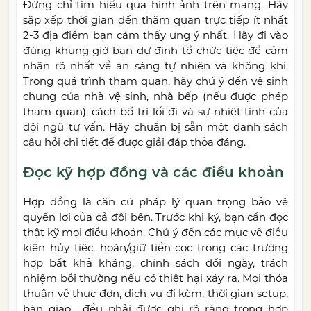
Đừng chỉ tìm hiểu qua hình ảnh trên mạng. Hãy
sắp xếp thời gian đến thăm quan trực tiếp ít nhất
2-3 địa điểm bạn cảm thấy ưng ý nhất. Hãy đi vào
đúng khung giờ bạn dự định tổ chức tiệc để cảm
nhận rõ nhất về án sáng tự nhiên và không khí.
Trong quá trình tham quan, hãy chú ý đến vệ sinh
chung của nhà vệ sinh, nhà bếp (nếu được phép
tham quan), cách bố trí lối đi và sự nhiệt tình của
đội ngũ tư vấn. Hãy chuẩn bị sẵn một danh sách
câu hỏi chi tiết để được giải đáp thỏa đáng.
Đọc kỹ hợp đồng và các điều khoản
Hợp đồng là căn cứ pháp lý quan trọng bảo vệ
quyền lợi của cả đôi bên. Trước khi ký, bạn cần đọc
thật kỹ mọi điều khoản. Chú ý đến các mục về điều
kiện hủy tiệc, hoàn/giữ tiền cọc trong các trường
hợp bất khả kháng, chính sách đổi ngày, trách
nhiệm bồi thường nếu có thiệt hại xảy ra. Mọi thỏa
thuận về thực đơn, dịch vụ đi kèm, thời gian setup,
bàn giao… đều phải được ghi rõ ràng trong hợp