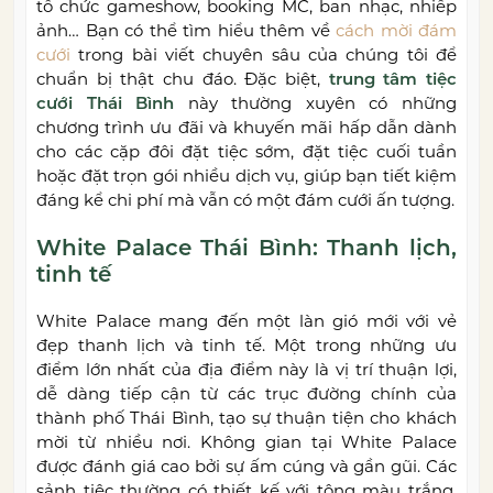
tổ chức gameshow, booking MC, ban nhạc, nhiếp
ảnh… Bạn có thể tìm hiểu thêm về
cách mời đám
cưới
trong bài viết chuyên sâu của chúng tôi để
chuẩn bị thật chu đáo. Đặc biệt,
trung tâm tiệc
cưới Thái Bình
này thường xuyên có những
chương trình ưu đãi và khuyến mãi hấp dẫn dành
cho các cặp đôi đặt tiệc sớm, đặt tiệc cuối tuần
hoặc đặt trọn gói nhiều dịch vụ, giúp bạn tiết kiệm
đáng kể chi phí mà vẫn có một đám cưới ấn tượng.
White Palace Thái Bình: Thanh lịch,
tinh tế
White Palace mang đến một làn gió mới với vẻ
đẹp thanh lịch và tinh tế. Một trong những ưu
điểm lớn nhất của địa điểm này là vị trí thuận lợi,
dễ dàng tiếp cận từ các trục đường chính của
thành phố Thái Bình, tạo sự thuận tiện cho khách
mời từ nhiều nơi. Không gian tại White Palace
được đánh giá cao bởi sự ấm cúng và gần gũi. Các
sảnh tiệc thường có thiết kế với tông màu trắng,