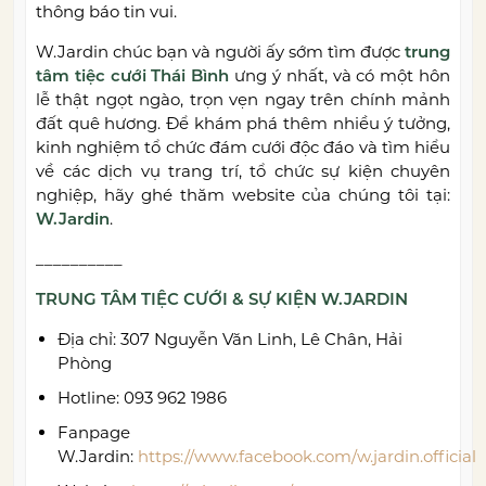
thông báo tin vui.
W.Jardin chúc bạn và người ấy sớm tìm được
trung
tâm tiệc cưới Thái Bình
ưng ý nhất, và có một hôn
lễ thật ngọt ngào, trọn vẹn ngay trên chính mảnh
đất quê hương. Để khám phá thêm nhiều ý tưởng,
kinh nghiệm tổ chức đám cưới độc đáo và tìm hiểu
về các dịch vụ trang trí, tổ chức sự kiện chuyên
nghiệp, hãy ghé thăm website của chúng tôi tại:
W.Jardin
.
__________
TRUNG TÂM TIỆC CƯỚI & SỰ KIỆN W.JARDIN
Địa chỉ: 307 Nguyễn Văn Linh, Lê Chân, Hải
Phòng
Hotline: 093 962 1986
Fanpage
W.Jardin:
https://www.facebook.com/w.jardin.official