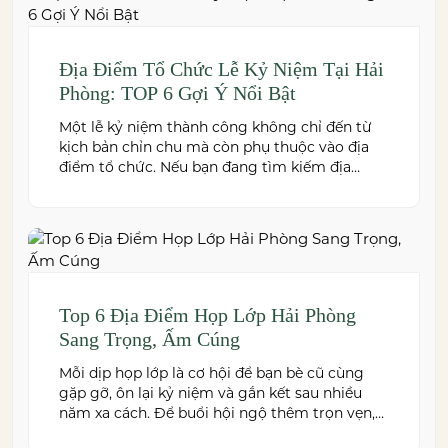
Địa Điểm Tổ Chức Lễ Kỷ Niệm Tại Hải
Phòng: TOP 6 Gợi Ý Nổi Bật
Một lễ kỷ niệm thành công không chỉ đến từ
kịch bản chỉn chu mà còn phụ thuộc vào địa
điểm tổ chức. Nếu bạn đang tìm kiếm địa
điểm tổ chức lễ kỷ niệm tại Hải Phòng có
không gian đẹp, dịch vụ chuyên nghiệp và đáp
ứng nhiều quy mô sự kiện, đừng […]
Top 6 Địa Điểm Họp Lớp Hải Phòng
Sang Trọng, Ấm Cúng
Mỗi dịp họp lớp là cơ hội để bạn bè cũ cùng
gặp gỡ, ôn lại kỷ niệm và gắn kết sau nhiều
năm xa cách. Để buổi hội ngộ thêm trọn vẹn,
việc lựa chọn địa điểm phù hợp về không gian,