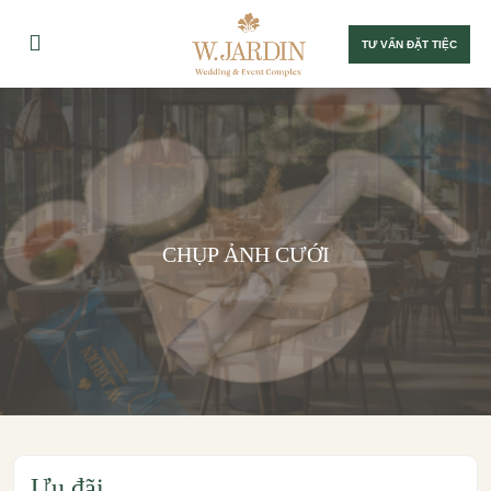
TƯ VẤN ĐẶT TIỆC
CHỤP ẢNH CƯỚI
Ưu đãi