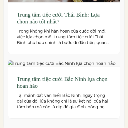
Trung tâm tiệc cưới Thái Bình: Lựa
chọn nào tốt nhất?
Trong không khí hân hoan của cuộc đời mới,
việc lựa chọn một trung tâm tiệc cưới Thái
Bình phù hợp chính là bước đi đầu tiên, quan
trọng để kiến tạo nên một hôn lễ trong mơ.
Thái Bình – mảnh đất giàu truyền thống văn
hóa – ngày nay cũng sở hữu nhiều […]
Trung tâm tiệc cưới Bắc Ninh lựa chọn
hoàn hảo
Tại mảnh đất văn hiến Bắc Ninh, ngày trọng
đại của đôi lứa không chỉ là sự kết nối của hai
tâm hồn mà còn là dịp để gia đình, dòng họ
cùng sum vầy trong niềm hạnh phúc. Để
khoảnh khắc ấy thêm phần trọn vẹn và đáng
nhớ, việc lựa chọn một trung […]