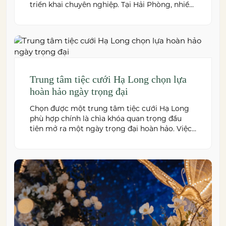
triển khai chuyên nghiệp. Tại Hải Phòng, nhiều
công ty cung cấp đa dạng dịch vụ từ tiệc cưới,
hội nghị, hội thảo đến team building và sự kiện
doanh nghiệp. Dưới đây là những […]
Trung tâm tiệc cưới Hạ Long chọn lựa
hoàn hảo ngày trọng đại
Chọn được một trung tâm tiệc cưới Hạ Long
phù hợp chính là chìa khóa quan trọng đầu
tiên mở ra một ngày trọng đại hoàn hảo. Việc
này không chỉ quyết định đến bầu không khí,
hình ảnh của tiệc cưới mà còn ảnh hưởng trực
tiếp đến trải nghiệm của bạn và toàn […]