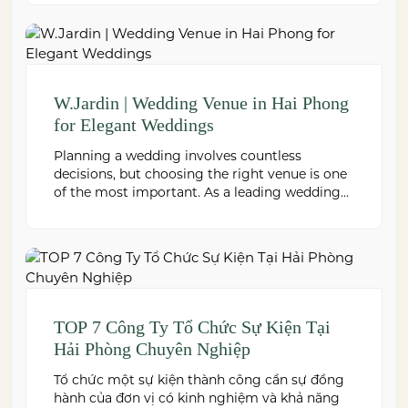
thực đơn và chi phí là điều không thể bỏ qua.
Dưới […]
W.Jardin | Wedding Venue in Hai Phong
for Elegant Weddings
Planning a wedding involves countless
decisions, but choosing the right venue is one
of the most important. As a leading wedding
venue Hai Phong, W.Jardin combines elegant
banquet halls, romantic garden spaces,
premium cuisine prepared under the ISO
22000:2018 food safety management system,
and dedicated event support to help couples
create a seamless and memorable […]
TOP 7 Công Ty Tổ Chức Sự Kiện Tại
Hải Phòng Chuyên Nghiệp
Tổ chức một sự kiện thành công cần sự đồng
hành của đơn vị có kinh nghiệm và khả năng