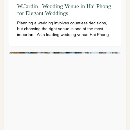
W.Jardin | Wedding Venue in Hai Phong
for Elegant Weddings
Planning a wedding involves countless decisions,
but choosing the right venue is one of the most
important. As a leading wedding venue Hai Phong,
W.Jardin combines elegant banquet halls, romantic
garden spaces, premium cuisine prepared under
the ISO 22000:2018 food safety management
system, and dedicated event support to help
couples create a seamless and memorable […]