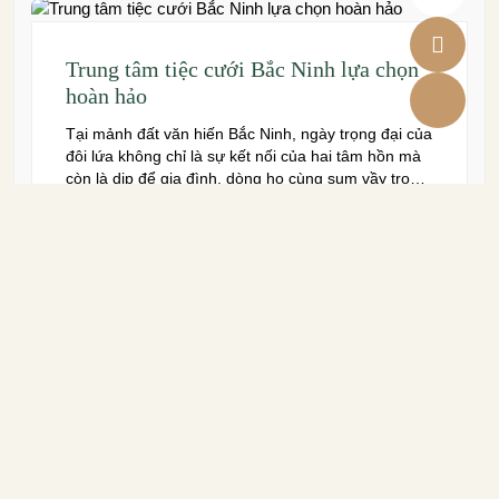
Trung tâm tiệc cưới Bắc Ninh lựa chọn
hoàn hảo
Tại mảnh đất văn hiến Bắc Ninh, ngày trọng đại của
đôi lứa không chỉ là sự kết nối của hai tâm hồn mà
còn là dịp để gia đình, dòng họ cùng sum vầy trong
niềm hạnh phúc. Để khoảnh khắc ấy thêm phần
trọn vẹn và đáng nhớ, việc lựa chọn một trung […]
Ưu đãi đặc biệt