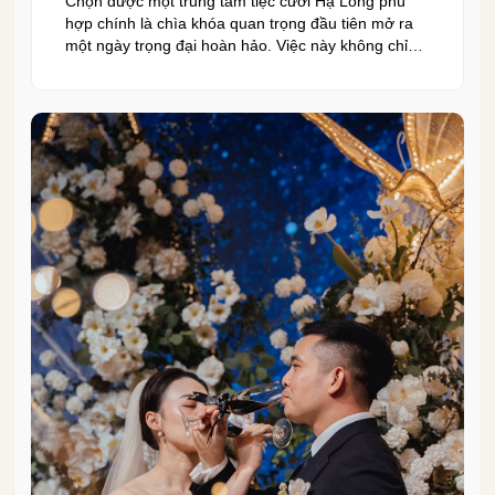
Chọn được một trung tâm tiệc cưới Hạ Long phù
hợp chính là chìa khóa quan trọng đầu tiên mở ra
một ngày trọng đại hoàn hảo. Việc này không chỉ
quyết định đến bầu không khí, hình ảnh của tiệc
cưới mà còn ảnh hưởng trực tiếp đến trải nghiệm
của bạn và toàn […]