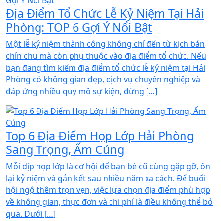
Địa Điểm Tổ Chức Lễ Kỷ Niệm Tại Hải
Phòng: TOP 6 Gợi Ý Nổi Bật
Một lễ kỷ niệm thành công không chỉ đến từ kịch bản
chỉn chu mà còn phụ thuộc vào địa điểm tổ chức. Nếu
bạn đang tìm kiếm địa điểm tổ chức lễ kỷ niệm tại Hải
Phòng có không gian đẹp, dịch vụ chuyên nghiệp và
đáp ứng nhiều quy mô sự kiện, đừng […]
Top 6 Địa Điểm Họp Lớp Hải Phòng
Sang Trọng, Ấm Cúng
Mỗi dịp họp lớp là cơ hội để bạn bè cũ cùng gặp gỡ, ôn
lại kỷ niệm và gắn kết sau nhiều năm xa cách. Để buổi
hội ngộ thêm trọn vẹn, việc lựa chọn địa điểm phù hợp
về không gian, thực đơn và chi phí là điều không thể bỏ
qua. Dưới […]