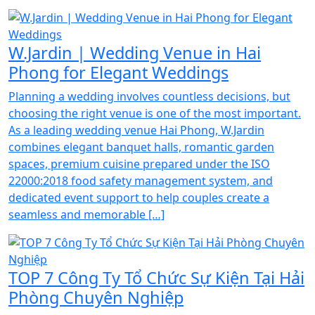
W.Jardin | Wedding Venue in Hai
Phong for Elegant Weddings
Planning a wedding involves countless decisions, but
choosing the right venue is one of the most important.
As a leading wedding venue Hai Phong, W.Jardin
combines elegant banquet halls, romantic garden
spaces, premium cuisine prepared under the ISO
22000:2018 food safety management system, and
dedicated event support to help couples create a
seamless and memorable […]
TOP 7 Công Ty Tổ Chức Sự Kiện Tại Hải
Phòng Chuyên Nghiệp