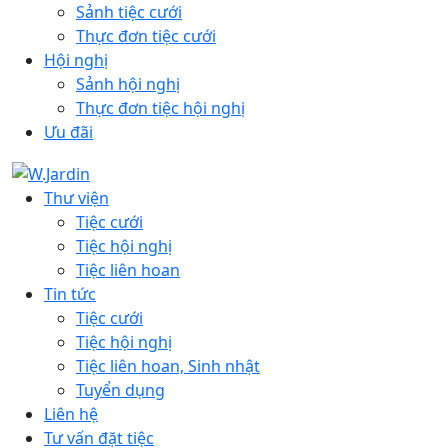
Sảnh tiệc cưới
Thực đơn tiệc cưới
Hội nghị
Sảnh hội nghị
Thực đơn tiệc hội nghị
Ưu đãi
Thư viện
Tiệc cưới
Tiệc hội nghị
Tiệc liên hoan
Tin tức
Tiệc cưới
Tiệc hội nghị
Tiệc liên hoan, Sinh nhật
Tuyển dụng
Liên hệ
Tư vấn đặt tiệc